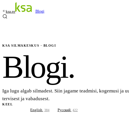
ksa.ee
Blogi
KSA SILMAKESKUS · BLOGI
Blogi
.
Iga lugu algab silmadest. Siin jagame teadmisi, kogemusi ja 
tervisest ja vabadusest.
KEEL
Eesti
English
Русский
328
384
422