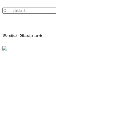
103
artiklit
· Silmad ja Tervis