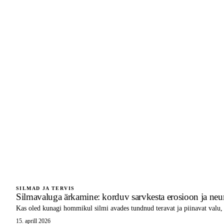
SILMAD JA TERVIS
Silmavaluga ärkamine: korduv sarvkesta erosioon ja neur
Kas oled kunagi hommikul silmi avades tundnud teravat ja piinavat valu
15. aprill 2026