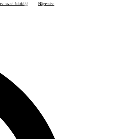
vitavad faktid
Nägemise
35