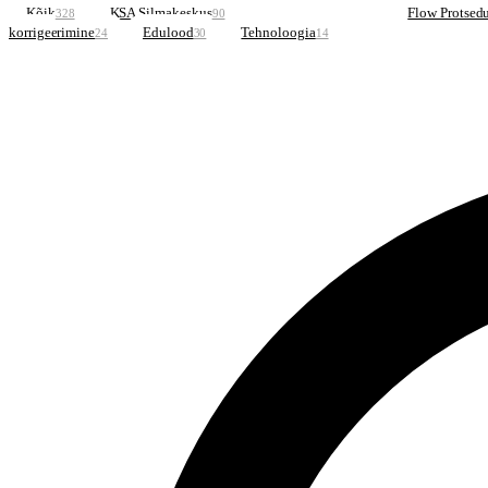
Kõik
KSA Silmakeskus
Silmad ja Tervis
Flow Protsed
328
90
103
korrigeerimine
Edulood
Tehnoloogia
24
30
14