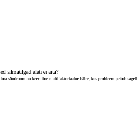
 silmatilgad alati ei aita?
ma sündroom on keeruline multifaktoriaalne häire, kus probleem peitub sageli m