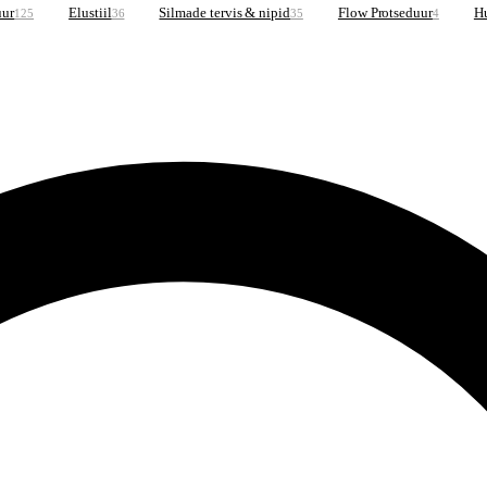
uur
Elustiil
Silmade tervis & nipid
Flow Protseduur
Hu
125
36
35
4