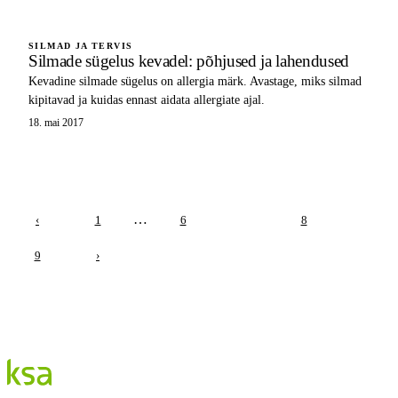
SILMAD JA TERVIS
Silmade sügelus kevadel: põhjused ja lahendused
Kevadine silmade sügelus on allergia märk. Avastage, miks silmad
kipitavad ja kuidas ennast aidata allergiate ajal.
18. mai 2017
…
‹
1
6
7
8
9
›
Blogi