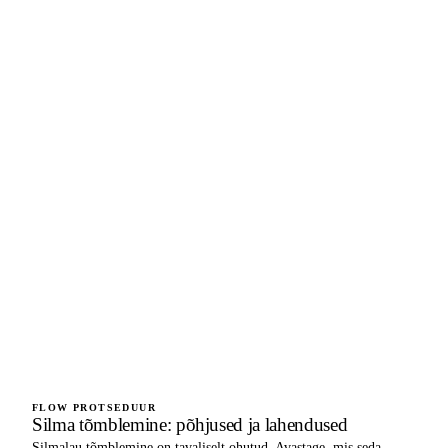
FLOW PROTSEDUUR
Silma tõmblemine: põhjused ja lahendused
Silmalau tõmblemine on tavaliselt ohutud. Avastage, mis seda