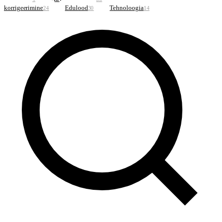
korrigeerimine
Edulood
Tehnoloogia
24
30
14