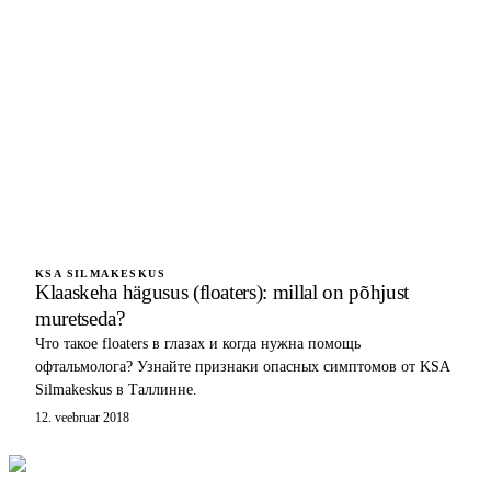
KSA SILMAKESKUS
Klaaskeha hägusus (floaters): millal on põhjust
muretseda?
Что такое floaters в глазах и когда нужна помощь
офтальмолога? Узнайте признаки опасных симптомов от KSA
Silmakeskus в Таллинне.
12. veebruar 2018