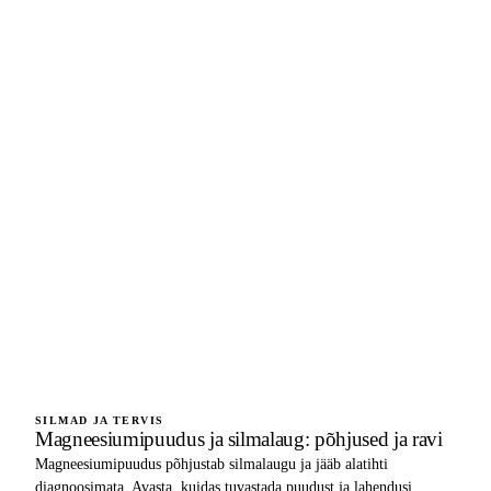
SILMAD JA TERVIS
Magneesiumipuudus ja silmalaug: põhjused ja ravi
Magneesiumipuudus põhjustab silmalaugu ja jääb alatihti
diagnoosimata. Avasta, kuidas tuvastada puudust ja lahendusi.