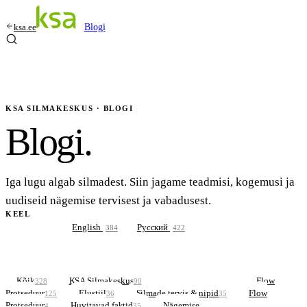
ksa.ee
Blogi
KSA SILMAKESKUS · BLOGI
Blogi
.
Iga lugu algab silmadest. Siin jagame teadmisi, kogemusi ja
uudiseid nägemise tervisest ja vabadusest.
KEEL
Eesti
English
Русский
328
384
422
Kõik
KSA Silmakeskus
Silmad ja Tervis
Flow
328
90
103
Protseduur
Elustiil
Silmade tervis & nipid
Flow
125
36
35
Protseduur
Huvitavad faktid
Nägemise
4
35