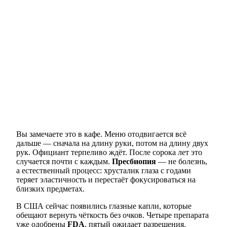
Вы замечаете это в кафе. Меню отодвигается всё
дальше — сначала на длину руки, потом на длину двух
рук. Официант терпеливо ждёт. После сорока лет это
случается почти с каждым.
Пресбиопия
— не болезнь,
а естественный процесс: хрусталик глаза с годами
теряет эластичность и перестаёт фокусироваться на
близких предметах.
В США сейчас появились глазные капли, которые
обещают вернуть чёткость без очков. Четыре препарата
уже одобрены
FDA
, пятый ожидает разрешения.