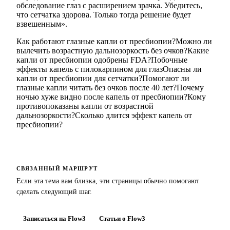
обследование глаз с расширением зрачка. Убедитесь,
что сетчатка здорова. Только тогда решение будет
взвешенным».
Как работают глазные капли от пресбиопии?
Можно ли
вылечить возрастную дальнозоркость без очков?
Какие
капли от пресбиопии одобрены FDA?
Побочные
эффекты капель с пилокарпином для глаз
Опасны ли
капли от пресбиопии для сетчатки?
Помогают ли
глазные капли читать без очков после 40 лет?
Почему
ночью хуже видно после капель от пресбиопии?
Кому
противопоказаны капли от возрастной
дальнозоркости?
Сколько длится эффект капель от
пресбиопии?
СВЯЗАННЫЙ МАРШРУТ
Если эта тема вам близка, эти страницы обычно помогают
сделать следующий шаг.
Записаться на Flow3
Статьи о Flow3