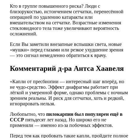
Кто в группе повышенного риска? Люди с
близорукостью, истончением сетчатки, перенесённой
операцией по удалению катаракты или
вмешательством на сетчатке. Возрастные изменения
стекловидного тела тоже увеличивают вероятность
осложнений.
Если Вы заметили внезапные вспышки света, новые
«мушки» перед глазами или резкое ухудшение зрения
— это сигнал немедленно обратиться к врачу.
Комментарий д-ра Антса Хаавеля
«Капли от пресбиопии — интересный шаг вперёд, но
не чудо-средство. Эффект диафрагмы работает при
лёгкой и умеренной форме, однако проблемы с ночным
зрением реальны. И риск для сетчатки, хоть и редкий,
игнорировать нельзя.
Любопытно, что
пилокарпин был популярен ещё в
СССР
пятьдесят лет назад. Но широко его не
применяли — именно из-за побочных эффектов.
Перед тем как пробовать такие капли, пройдите полное