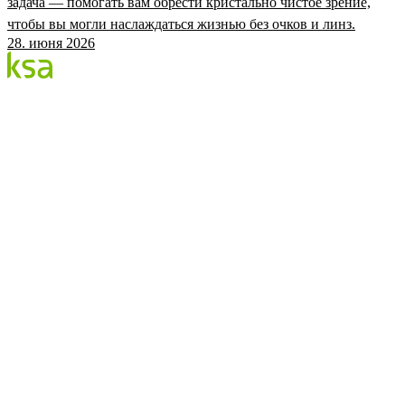
задача — помогать вам обрести кристально чистое зрение,
чтобы вы могли наслаждаться жизнью без очков и линз.
28. июня 2026
Блог
Крупнейший частный глазной центр Эстонии. Мы
делимся знаниями, опытом и новостями.
КАТЕГОРИИ
Процедура Flow
Глаза и здоровье
Глазной центр KSA
KSA.EE
Flow3
Аудит зрения
Цены
Записаться
©
2026
KSA Silmakeskus
Конфиденциальность
Facebook
Instagram
Настройки cookies