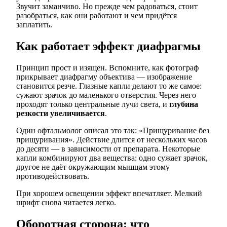
Звучит заманчиво. Но прежде чем радоваться, стоит
разобраться, как они работают и чем придётся
заплатить.
Как работает эффект диафрагмы
Принцип прост и изящен. Вспомните, как фотограф
прикрывает диафрагму объектива — изображение
становится резче. Глазные капли делают то же самое:
сужают зрачок до маленького отверстия. Через него
проходят только центральные лучи света, и
глубина
резкости увеличивается
.
Один офтальмолог описал это так: «Прищуривание без
прищуривания». Действие длится от нескольких часов
до десяти — в зависимости от препарата. Некоторые
капли комбинируют два вещества: одно сужает зрачок,
другое не даёт окружающим мышцам этому
противодействовать.
При хорошем освещении эффект впечатляет. Мелкий
шрифт снова читается легко.
Оборотная сторона: что