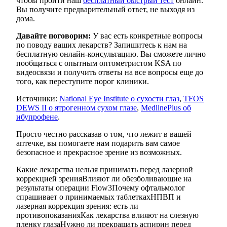
чтобы пройти наш
бесплатный быстрый тест
онлайн.
Вы получите предварительный ответ, не выходя из
дома.
Давайте поговорим:
У вас есть конкретные вопросы
по поводу ваших лекарств? Запишитесь к нам на
бесплатную онлайн-консультацию. Вы сможете лично
пообщаться с опытным оптометристом KSA по
видеосвязи и получить ответы на все вопросы еще до
того, как переступите порог клиники.
Источники:
National Eye Institute о сухости глаз
,
TFOS
DEWS II о ятрогенном сухом глазе
,
MedlinePlus об
ибупрофене
.
Просто честно рассказав о том, что лежит в вашей
аптечке, вы помогаете нам подарить вам самое
безопасное и прекрасное зрение из возможных.
Какие лекарства нельзя принимать перед лазерной
коррекцией зрения
Влияют ли обезболивающие на
результаты операции Flow3
Почему офтальмолог
спрашивает о принимаемых таблетках
НПВП и
лазерная коррекция зрения: есть ли
противопоказания
Как лекарства влияют на слезную
пленку глаза
Нужно ли прекращать аспирин перед