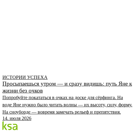
ИСТОРИИ УСПЕХА
Просыпаешься утром — и сразу видишь: путь Яне к
жизни без очков
Попробуйте покататься в очках на доске для сёрфинга. На
воде Яне нужно было читать волны — их высоту, силу, форму.
На сноуборде — вовремя замечать рельеф и препятствия.
14. июля 2026
Блог