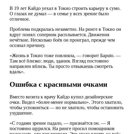
В 19 лет Кайдо уехал в Токио строить карьеру в сумо.
О глазах не думал — в семье у всех зрение было
отличное.
Проблема подкралась незаметно. На ринге в Токио он
вдруг понял: соперник расплывается. Движения
нечёткие. Несколько боёв он проиграл, прежде чем
осознал причину.
«Жизнь в Токио тоже повлияла, — говорит Барuto. —
Там всё близко: люди, здания. Взгляд постоянно
направлен вблизь. Ты просто отвыкаешь смотреть
вдаль».
Ошибка с красивыми очками
Вместо визита к врачу Кайдо купил дизайнерские
очки. Видел «более-менее нормально». Этого хватило,
чтобы успокоиться — но не хватило, чтобы остановить
ухудшение.
«С годами зрение падало, — признаётся он. — Я
постоянно щурился. На ринге просил помощников
подсказать, кто там впереди. Это стало влиять на всё».