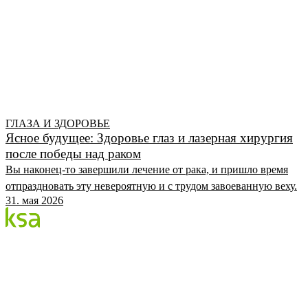
ГЛАЗА И ЗДОРОВЬЕ
Ясное будущее: Здоровье глаз и лазерная хирургия
после победы над раком
Вы наконец-то завершили лечение от рака, и пришло время
отпраздновать эту невероятную и с трудом завоеванную веху.
31. мая 2026
Блог
Крупнейший частный глазной центр Эстонии. Мы
делимся знаниями, опытом и новостями.
КАТЕГОРИИ
Процедура Flow