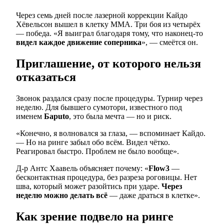
Через семь дней после лазерной коррекции Кайдо
Хёвельсон вышел в клетку MMA. Три боя из четырёх
— победа. «Я выиграл благодаря тому, что наконец-то
видел каждое движение соперника
», — смеётся он.
Приглашение, от которого нельзя
отказаться
Звонок раздался сразу после процедуры. Турнир через
неделю. Для бывшего сумотори, известного под
именем
Барuto
, это была мечта — но и риск.
«Конечно, я волновался за глаза, — вспоминает Кайдо.
— Но на ринге забыл обо всём. Видел чётко.
Реагировал быстро. Проблем не было вообще».
Д-р Антс Хаавель объясняет почему: «
Flow3
—
бесконтактная процедура, без разреза роговицы. Нет
шва, который может разойтись при ударе.
Через
неделю можно делать всё
— даже драться в клетке».
Как зрение подвело на ринге