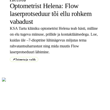
EDULOOD
Optometrist Helena: Flow
laserprotseduur tõi ellu rohkem
vabadust
KSA Tartu kliiniku optometrist Helena teab hästi, milline
on elu tugeva miinuse, prillide ja kontaktläätsedega. Loe,
kuidas üle –7-dioptrine lühinägevus mõjutas tema
rahvatantsuharrastust ning mida muutis Flow
laserprotseduuri läbimine.
📌
Toimetaja valik