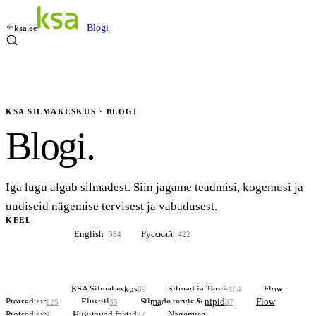
ksa.ee
Blogi
KSA SILMAKESKUS · BLOGI
Blogi
.
Iga lugu algab silmadest. Siin jagame teadmisi, kogemusi ja
uudiseid nägemise tervisest ja vabadusest.
KEEL
Eesti
English
Русский
327
384
422
Kõik
KSA Silmakeskus
Silmad ja Tervis
Flow
327
89
104
Protseduur
Elustiil
Silmade tervis & nipid
Flow
125
35
37
Protseduur
Huvitavad faktid
Nägemise
4
37