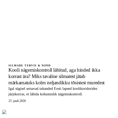
SILMADE TERVIS & NIPID
Kooli nägemiskontroll läbitud, aga hinded ikka
korrast ära? Miks tavaline silmatest jätab
märkamatuks kolm neljandikku tõsistest muredest
Igal sügisel seisavad tuhanded Eesti lapsed koolikoridorides
järjekorras, et läbida kohustuslik nägemiskontroll.
23. juuli 2026