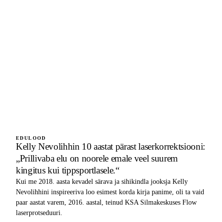
EDULOOD
Kelly Nevolihhin 10 aastat pärast laserkorrektsiooni:
„Prillivaba elu on noorele emale veel suurem
kingitus kui tippsportlasele.“
Kui me 2018. aasta kevadel särava ja sihikindla jooksja Kelly
Nevolihhini inspireeriva loo esimest korda kirja panime, oli ta vaid
paar aastat varem, 2016. aastal, teinud KSA Silmakeskuses Flow
laserprotseduuri.