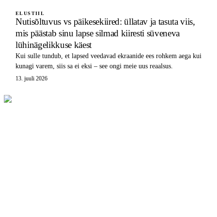
ELUSTIIL
Nutisõltuvus vs päikesekiired: üllatav ja tasuta viis,
mis päästab sinu lapse silmad kiiresti süveneva
lühinägelikkuse käest
Kui sulle tundub, et lapsed veedavad ekraanide ees rohkem aega kui
kunagi varem, siis sa ei eksi – see ongi meie uus reaalsus.
13. juuli 2026