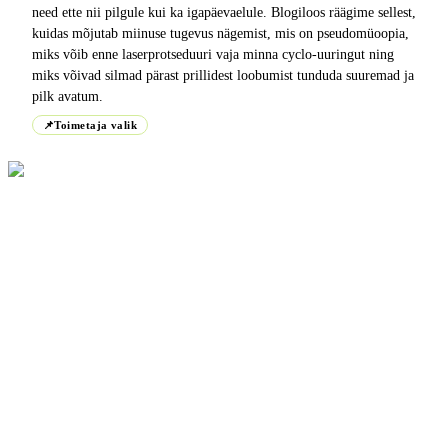
need ette nii pilgule kui ka igapäevaelule. Blogiloos räägime sellest,
kuidas mõjutab miinuse tugevus nägemist, mis on pseudomüoopia,
miks võib enne laserprotseduuri vaja minna cyclo-uuringut ning
miks võivad silmad pärast prillidest loobumist tunduda suuremad ja
pilk avatum.
📌
Toimetaja valik