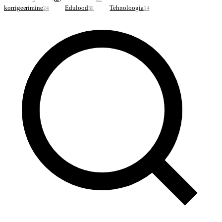
korrigeerimine
Edulood
Tehnoloogia
24
30
14