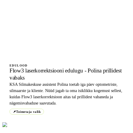
EDULOOD
Flow3 laserkorrektsiooni edulugu - Polina prillidest
vabaks
KSA Silmakeskuse assistent Polina toetab iga päev optometriste,
silmaarste ja kliente. Nüüd jagab ta oma isiklikku kogemust sellest,
kuidas Flow3 laserkorrektsioon aitas tal prillidest vabaneda ja
nägemisvabaduse saavutada.
📌
Toimetaja valik