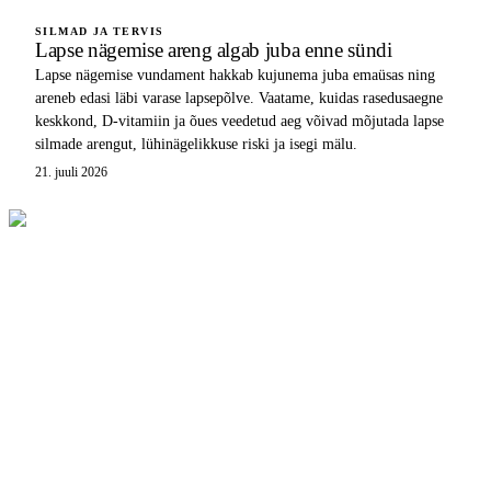
SILMAD JA TERVIS
Lapse nägemise areng algab juba enne sündi
Lapse nägemise vundament hakkab kujunema juba emaüsas ning
areneb edasi läbi varase lapsepõlve. Vaatame, kuidas rasedusaegne
keskkond, D-vitamiin ja õues veedetud aeg võivad mõjutada lapse
silmade arengut, lühinägelikkuse riski ja isegi mälu.
21. juuli 2026