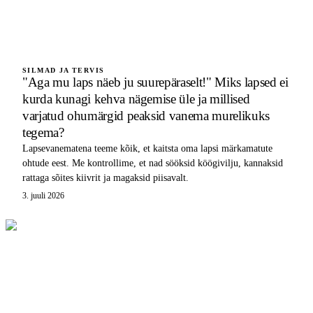
SILMAD JA TERVIS
"Aga mu laps näeb ju suurepäraselt!" Miks lapsed ei
kurda kunagi kehva nägemise üle ja millised
varjatud ohumärgid peaksid vanema murelikuks
tegema?
Lapsevanematena teeme kõik, et kaitsta oma lapsi märkamatute
ohtude eest. Me kontrollime, et nad sööksid köögivilju, kannaksid
rattaga sõites kiivrit ja magaksid piisavalt.
3. juuli 2026