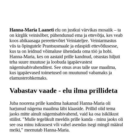
Hanna-Maria Laaneti
elu on justkui värvikas mosaiik – ta
on kirglik veinisõber, pühendunud ema ja ettevõtja, kes veab
koos abikaasaga pereettevõtet Veiniateljee. Veiniarmastus
viis ta õpingutele Prantsusmaale ja edaspidi ettevõtlusesse,
kus ta on leidnud võimaluse ühendada oma töö ja hobi.
Hanna-Maria, kes on aastaid prille kandnud, otsustas hiljuti
teha suure muutuse ja loobuda igapäevastest
nägemisabivahenditest. See otsus avas talle uue maailma,
kus igapäevased toimetused on muutunud vabamaks ja
elamusterohkemaks.
Vabastav vaade - elu ilma prillideta
Juba noorena prille kandma hakanud Hanna-Maria oli
harjunud nägema maailma läbi klaaside. Prillid olid tema
jaoks mitte ainult nägemisabivahend, vaid ka osa isiklikust
stiilist. "Mulle tegelikult meeldis prille kanda - minu jaoks oli
see osa minu isiksusest või vahel asendas isegi mingil määral
meiki," meenutab Hanna-Maria.