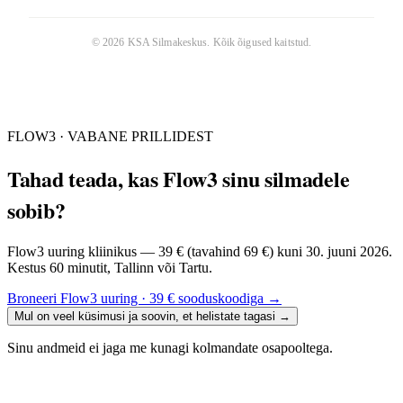
©
2026
KSA Silmakeskus
. Kõik õigused kaitstud.
FLOW3 · VABANE PRILLIDEST
Tahad teada, kas Flow3 sinu silmadele
sobib?
Flow3 uuring kliinikus — 39 € (tavahind 69 €) kuni 30. juuni 2026.
Kestus 60 minutit, Tallinn või Tartu.
Broneeri Flow3 uuring · 39 € sooduskoodiga
→
Mul on veel küsimusi ja soovin, et helistate tagasi
→
Sinu andmeid ei jaga me kunagi kolmandate osapooltega.