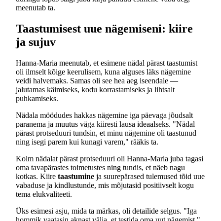
meenutab ta.
Taastumisest uue nägemiseni: kiire
ja sujuv
Hanna-Maria meenutab, et esimene nädal pärast taastumist
oli ilmselt kõige keerulisem, kuna alguses läks nägemine
veidi halvemaks. Samas oli see hea aeg iseendale —
jalutamas käimiseks, kodu korrastamiseks ja lihtsalt
puhkamiseks.
Nädala möödudes hakkas nägemine iga päevaga jõudsalt
paranema ja muutus väga kiiresti lausa ideaalseks. "Nädal
pärast protseduuri tundsin, et minu nägemine oli taastunud
ning isegi parem kui kunagi varem," rääkis ta.
Kolm nädalat pärast protseduuri oli Hanna-Maria juba tagasi
oma tavapärastes toimetustes ning tundis, et näeb nagu
kotkas. Kiire
taastumine
ja suurepärased tulemused tõid uue
vabaduse ja kindlustunde, mis mõjutasid positiivselt kogu
tema elukvaliteeti.
Üks esimesi asju, mida ta märkas, oli detailide selgus. "Iga
hommik vaatasin aknast välja, et testida oma uut nägemist,"