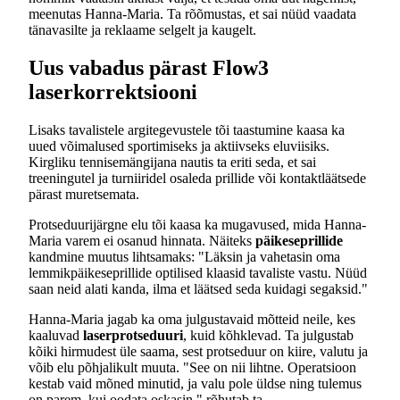
meenutas Hanna-Maria. Ta rõõmustas, et sai nüüd vaadata
tänavasilte ja reklaame selgelt ja kaugelt.
Uus vabadus pärast Flow3
laserkorrektsiooni
Lisaks tavalistele argitegevustele tõi taastumine kaasa ka
uued võimalused sportimiseks ja aktiivseks eluviisiks.
Kirgliku tennisemängijana nautis ta eriti seda, et sai
treeningutel ja turniiridel osaleda prillide või kontaktläätsede
pärast muretsemata.
Protseduurijärgne elu tõi kaasa ka mugavused, mida Hanna-
Maria varem ei osanud hinnata. Näiteks
päikeseprillide
kandmine muutus lihtsamaks: "Läksin ja vahetasin oma
lemmikpäikeseprillide optilised klaasid tavaliste vastu. Nüüd
saan neid alati kanda, ilma et läätsed seda kuidagi segaksid."
Hanna-Maria jagab ka oma julgustavaid mõtteid neile, kes
kaaluvad
laserprotseduuri
, kuid kõhklevad. Ta julgustab
kõiki hirmudest üle saama, sest protseduur on kiire, valutu ja
võib elu põhjalikult muuta. "See on nii lihtne. Operatsioon
kestab vaid mõned minutid, ja valu pole üldse ning tulemus
on parem, kui oodata oskasin," rõhutab ta.