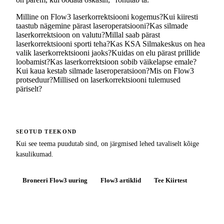
Milline on Flow3 laserkorrektsiooni kogemus?
Kui kiiresti
taastub nägemine pärast laseroperatsiooni?
Kas silmade
laserkorrektsioon on valutu?
Millal saab pärast
laserkorrektsiooni sporti teha?
Kas KSA Silmakeskus on hea
valik laserkorrektsiooni jaoks?
Kuidas on elu pärast prillide
loobamist?
Kas laserkorrektsioon sobib väikelapse emale?
Kui kaua kestab silmade laseroperatsioon?
Mis on Flow3
protseduur?
Millised on laserkorrektsiooni tulemused
päriselt?
SEOTUD TEEKOND
Kui see teema puudutab sind, on järgmised lehed tavaliselt kõige
kasulikumad.
Broneeri Flow3 uuring
Flow3 artiklid
Tee Kiirtest