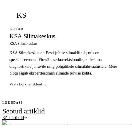
KS
AUTOR
KSA Silmakeskus
KSA Silmakeskus
KSA Silmakeskus on Eesti juhtiv silmakliinik, mis on
spetsialiseerunud Flow3 laserkorrektsioonile, kuivsilma
diagnostikale ja ravile ning põhjalikele silmaläbivaatustele. Meie
blogi jagab ekspertteadmisi silmade tervise kohta.
Vaata kõiki artikleid →
LOE EDASI
Seotud artiklid
Kõik artiklid