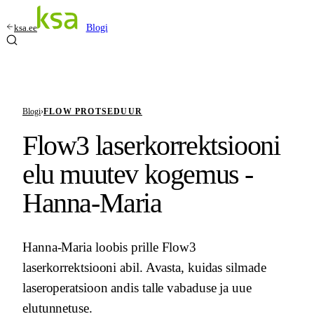
ksa.ee
Blogi
Blogi
›
FLOW PROTSEDUUR
Flow3 laserkorrektsiooni
elu muutev kogemus -
Hanna-Maria
Hanna-Maria loobis prille Flow3
laserkorrektsiooni abil. Avasta, kuidas silmade
laseroperatsioon andis talle vabaduse ja uue
elutunnetuse.