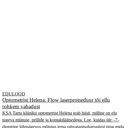
EDULOOD
Optometrist Helena: Flow laserprotseduur tõi ellu
rohkem vabadust
KSA Tartu kliiniku optometrist Helena teab hästi, milline on elu
tugeva miinuse, prillide ja kontaktläätsedega. Loe, kuidas üle –7-
dioptrine lühinägevus mõjutas tema rahvatantsuharrastust ning mida