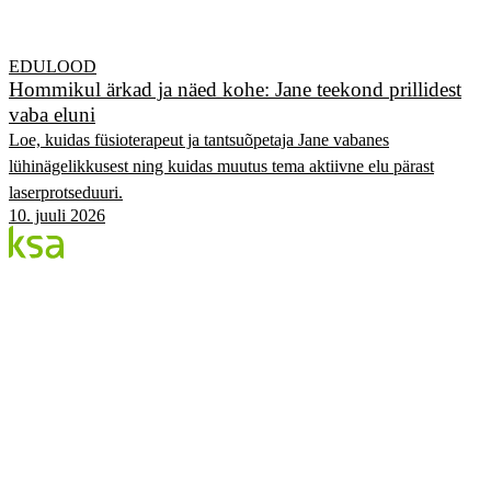
EDULOOD
Hommikul ärkad ja näed kohe: Jane teekond prillidest
vaba eluni
Loe, kuidas füsioterapeut ja tantsuõpetaja Jane vabanes
lühinägelikkusest ning kuidas muutus tema aktiivne elu pärast
laserprotseduuri.
10. juuli 2026
Blogi
Eesti suurim erasilmakeskus. Siin jagame teadmisi,
kogemusi ja uudiseid.
KATEGOORIAD
Flow protseduur
Silmad & tervis
KSA Silmakeskus
Edulood
Elustiil
KSA.EE