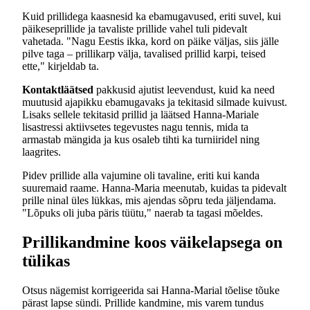
Kuid prillidega kaasnesid ka ebamugavused, eriti suvel, kui
päikeseprillide ja tavaliste prillide vahel tuli pidevalt
vahetada. "Nagu Eestis ikka, kord on päike väljas, siis jälle
pilve taga – prillikarp välja, tavalised prillid karpi, teised
ette," kirjeldab ta.
Kontaktläätsed
pakkusid ajutist leevendust, kuid ka need
muutusid ajapikku ebamugavaks ja tekitasid silmade kuivust.
Lisaks sellele tekitasid prillid ja läätsed Hanna-Mariale
lisastressi aktiivsetes tegevustes nagu tennis, mida ta
armastab mängida ja kus osaleb tihti ka turniiridel ning
laagrites.
Pidev prillide alla vajumine oli tavaline, eriti kui kanda
suuremaid raame. Hanna-Maria meenutab, kuidas ta pidevalt
prille ninal üles lükkas, mis ajendas sõpru teda jäljendama.
"Lõpuks oli juba päris tüütu," naerab ta tagasi mõeldes.
Prillikandmine koos väikelapsega on
tülikas
Otsus nägemist korrigeerida sai Hanna-Marial tõelise tõuke
pärast lapse sündi. Prillide kandmine, mis varem tundus