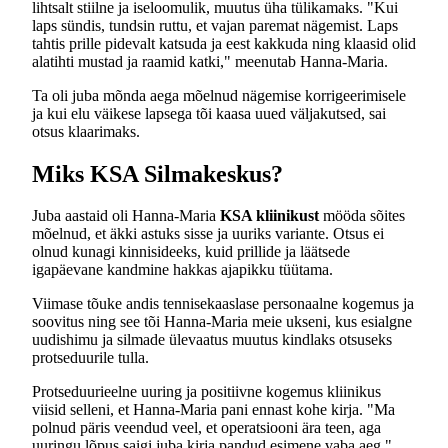
lihtsalt stiilne ja iseloomulik, muutus üha tülikamaks. "Kui
laps sündis, tundsin ruttu, et vajan paremat nägemist. Laps
tahtis prille pidevalt katsuda ja eest kakkuda ning klaasid olid
alatihti mustad ja raamid katki," meenutab Hanna-Maria.
Ta oli juba mõnda aega mõelnud nägemise korrigeerimisele
ja kui elu väikese lapsega tõi kaasa uued väljakutsed, sai
otsus klaarimaks.
Miks KSA Silmakeskus?
Juba aastaid oli Hanna-Maria
KSA kliinikust
mööda sõites
mõelnud, et äkki astuks sisse ja uuriks variante. Otsus ei
olnud kunagi kinnisideeks, kuid prillide ja läätsede
igapäevane kandmine hakkas ajapikku tüütama.
Viimase tõuke andis tennisekaaslase personaalne kogemus ja
soovitus ning see tõi Hanna-Maria meie ukseni, kus esialgne
uudishimu ja silmade ülevaatus muutus kindlaks otsuseks
protseduurile tulla.
Protseduurieelne uuring ja positiivne kogemus kliinikus
viisid selleni, et Hanna-Maria pani ennast kohe kirja. "Ma
polnud päris veendud veel, et operatsiooni ära teen, aga
uuringu lõpus saigi juba kirja pandud esimene vaba aeg,"