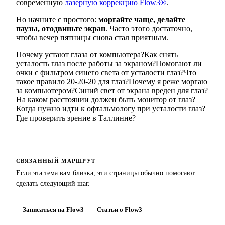
современную
лазерную коррекцию Flow3®
.
Но начните с простого:
моргайте чаще, делайте
паузы, отодвиньте экран
. Часто этого достаточно,
чтобы вечер пятницы снова стал приятным.
Почему устают глаза от компьютера?
Как снять
усталость глаз после работы за экраном?
Помогают ли
очки с фильтром синего света от усталости глаз?
Что
такое правило 20-20-20 для глаз?
Почему я реже моргаю
за компьютером?
Синий свет от экрана вреден для глаз?
На каком расстоянии должен быть монитор от глаз?
Когда нужно идти к офтальмологу при усталости глаз?
Где проверить зрение в Таллинне?
СВЯЗАННЫЙ МАРШРУТ
Если эта тема вам близка, эти страницы обычно помогают
сделать следующий шаг.
Записаться на Flow3
Статьи о Flow3