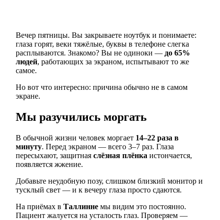
Вечер пятницы. Вы закрываете ноутбук и понимаете:
глаза горят, веки тяжёлые, буквы в телефоне слегка
расплываются. Знакомо? Вы не одиноки —
до 65%
людей
, работающих за экраном, испытывают то же
самое.
Но вот что интересно: причина обычно не в самом
экране.
Мы разучились моргать
В обычной жизни человек моргает
14–22 раза в
минуту
. Перед экраном — всего 3–7 раз. Глаза
пересыхают, защитная
слёзная плёнка
истончается,
появляется жжение.
Добавьте неудобную позу, слишком близкий монитор и
тусклый свет — и к вечеру глаза просто сдаются.
На приёмах в
Таллинне
мы видим это постоянно.
Пациент жалуется на усталость глаз. Проверяем —