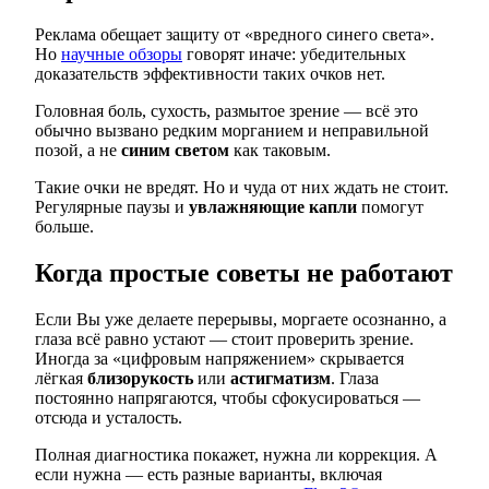
Реклама обещает защиту от «вредного синего света».
Но
научные обзоры
говорят иначе: убедительных
доказательств эффективности таких очков нет.
Головная боль, сухость, размытое зрение — всё это
обычно вызвано редким морганием и неправильной
позой, а не
синим светом
как таковым.
Такие очки не вредят. Но и чуда от них ждать не стоит.
Регулярные паузы и
увлажняющие капли
помогут
больше.
Когда простые советы не работают
Если Вы уже делаете перерывы, моргаете осознанно, а
глаза всё равно устают — стоит проверить зрение.
Иногда за «цифровым напряжением» скрывается
лёгкая
близорукость
или
астигматизм
. Глаза
постоянно напрягаются, чтобы сфокусироваться —
отсюда и усталость.
Полная диагностика покажет, нужна ли коррекция. А
если нужна — есть разные варианты, включая