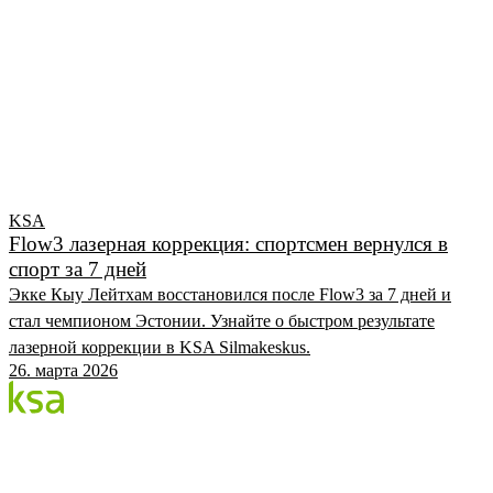
KSA
Flow3 лазерная коррекция: спортсмен вернулся в
спорт за 7 дней
Экке Кыу Лейтхам восстановился после Flow3 за 7 дней и
стал чемпионом Эстонии. Узнайте о быстром результате
лазерной коррекции в KSA Silmakeskus.
26. марта 2026
Блог
Крупнейший частный глазной центр Эстонии. Мы
делимся знаниями, опытом и новостями.