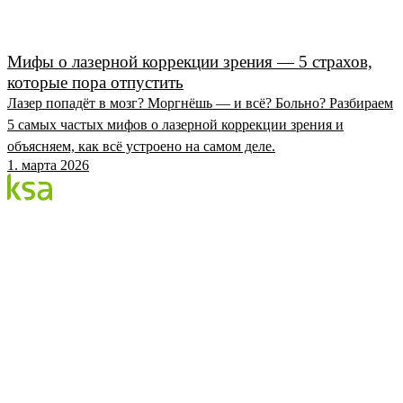
Мифы о лазерной коррекции зрения — 5 страхов,
которые пора отпустить
Лазер попадёт в мозг? Моргнёшь — и всё? Больно? Разбираем
5 самых частых мифов о лазерной коррекции зрения и
объясняем, как всё устроено на самом деле.
1. марта 2026
Блог
Крупнейший частный глазной центр Эстонии. Мы
делимся знаниями, опытом и новостями.
КАТЕГОРИИ
Процедура Flow
Глаза и здоровье
Глазной центр KSA
KSA.EE
Flow3
Аудит зрения
Цены