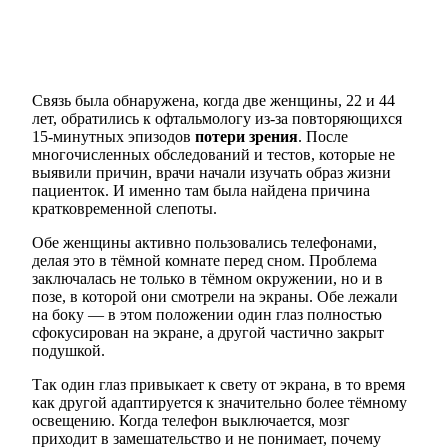
Связь была обнаружена, когда две женщины, 22 и 44
лет, обратились к офтальмологу из-за повторяющихся
15-минутных эпизодов
потери зрения
. После
многочисленных обследований и тестов, которые не
выявили причин, врачи начали изучать образ жизни
пациенток. И именно там была найдена причина
кратковременной слепоты.
Обе женщины активно пользовались телефонами,
делая это в тёмной комнате перед сном. Проблема
заключалась не только в тёмном окружении, но и в
позе, в которой они смотрели на экраны. Обе лежали
на боку — в этом положении один глаз полностью
сфокусирован на экране, а другой частично закрыт
подушкой.
Так один глаз привыкает к свету от экрана, в то время
как другой адаптируется к значительно более тёмному
освещению. Когда телефон выключается, мозг
приходит в замешательство и не понимает, почему