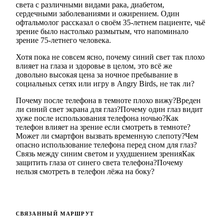
света с различными видами рака, диабетом,
сердечными заболеваниями и ожирением. Один
офтальмолог рассказал о своём 35-летнем пациенте, чьё
зрение было настолько размытым, что напоминало
зрение 75-летнего человека.
Хотя пока не совсем ясно, почему синий свет так плохо
влияет на глаза и здоровье в целом, это всё же
довольно высокая цена за ночное пребывание в
социальных сетях или игру в Angry Birds, не так ли?
Почему после телефона в темноте плохо вижу?
Вреден
ли синий свет экрана для глаз?
Почему один глаз видит
хуже после использования телефона ночью?
Как
телефон влияет на зрение если смотреть в темноте?
Может ли смартфон вызвать временную слепоту?
Чем
опасно использование телефона перед сном для глаз?
Связь между синим светом и ухудшением зрения
Как
защитить глаза от синего света телефона?
Почему
нельзя смотреть в телефон лёжа на боку?
СВЯЗАННЫЙ МАРШРУТ