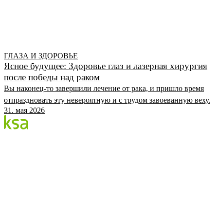
ГЛАЗА И ЗДОРОВЬЕ
Ясное будущее: Здоровье глаз и лазерная хирургия
после победы над раком
Вы наконец-то завершили лечение от рака, и пришло время
отпраздновать эту невероятную и с трудом завоеванную веху.
31. мая 2026
Блог
Крупнейший частный глазной центр Эстонии. Мы
делимся знаниями, опытом и новостями.
КАТЕГОРИИ
Процедура Flow
Глаза и здоровье
Глазной центр KSA
KSA.EE