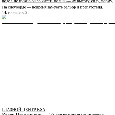
воде Яне нужно было читать волны — их высоту, силу, форму.
На сноуборде — вовремя замечать рельеф и препятствия.
14. июля 2026
ГЛАЗНОЙ ЦЕНТР KSA
Келли Неволиххин — 10 лет кристально чистого