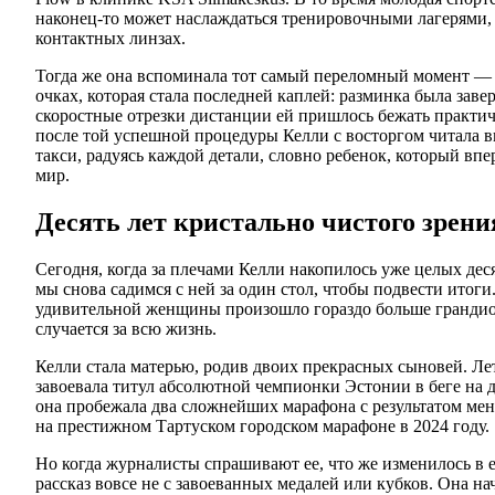
наконец-то может наслаждаться тренировочными лагерями,
контактных линзах.
Тогда же она вспоминала тот самый переломный момент —
очках, которая стала последней каплей: разминка была заве
скоростные отрезки дистанции ей пришлось бежать практич
после той успешной процедуры Келли с восторгом читала в
такси, радуясь каждой детали, словно ребенок, который в
мир.
Десять лет кристально чистого зрени
Сегодня, когда за плечами Келли накопилось уже целых деся
мы снова садимся с ней за один стол, чтобы подвести итоги
удивительной женщины произошло гораздо больше грандио
случается за всю жизнь.
Келли стала матерью, родив двоих прекрасных сыновей. Ле
завоевала титул абсолютной чемпионки Эстонии в беге на д
она пробежала два сложнейших марафона с результатом мен
на престижном Тартуском городском марафоне в 2024 году.
Но когда журналисты спрашивают ее, что же изменилось в е
рассказ вовсе не с завоеванных медалей или кубков. Она на