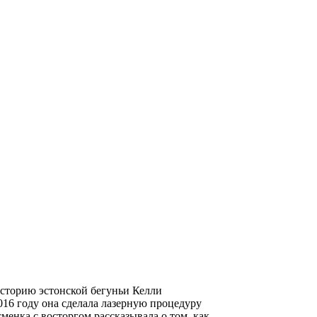
историю эстонской бегуньи Келли
2016 году она сделала лазерную процедуру
менка с восторгом рассказывала о том, как