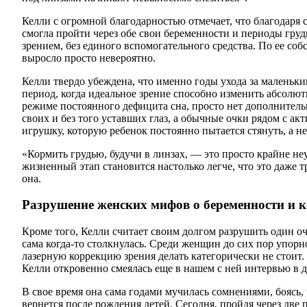
Келли с огромной благодарностью отмечает, что благодаря с
смогла пройти через обе свои беременности и периоды гру
зрением, без единого вспомогательного средства. По ее соб
выросло просто невероятно.
Келли твердо убеждена, что именно годы ухода за маленьк
период, когда идеальное зрение способно изменить абсолют
режиме постоянного дефицита сна, просто нет дополнитель
своих и без того уставших глаз, а обычные очки рядом с 
игрушку, которую ребенок постоянно пытается стянуть, а н
«Кормить грудью, будучи в линзах, — это просто крайне не
жизненный этап становится настолько легче, что это даже 
она.
Разрушение женских мифов о беременности и 
Кроме того, Келли считает своим долгом разрушить один о
сама когда-то столкнулась. Среди женщин до сих пор упорно
лазерную коррекцию зрения делать категорически не стоит.
Келли откровенно смеялась еще в нашем с ней интервью в д
В свое время она сама годами мучилась сомнениями, боясь,
вернется после рождения детей. Сегодня, пройдя через две