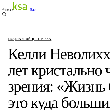
ksa.ee
Блог
Блог
›
ГЛАЗНОЙ ЦЕНТР KSA
Келли Неволих
лет кристально 
зрения: «Жизнь 
это куда больши