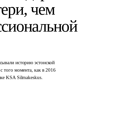
ери, чем
ссиональной
исывали историю эстонской
с того момента, как в 2016
ике KSA Silmakeskus.