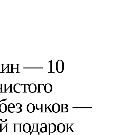
хин — 10
чистого
без очков —
й подарок