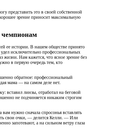
могу представить это в своей собственной
о хорошее зрение приносит максимальную
о чемпионам
ей ее истории. В нашем обществе принято
то удел исключительно профессиональных
 жизни. Нам кажется, что ясное зрение без
жно в первую очередь тем, кто
ршенно обратное: профессиональный
дая мама — на самом деле нет.
у: вставил линзы, отработал на беговой
ершенно не подчиняется никаким строгим
а вам нужно сначала спросонья вставлять
ть свои очки, — делится Келли. — Или
енно запотевают, а на сильном ветру глаза