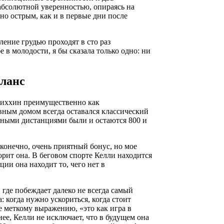
абсолютной уверенностью, опираясь на
чно острым, как и в первые дни после
ение грудью проходят в сто раз
е в молодости, я бы сказала только одно: ни
аланс
лиххин преимущественно как
ным домом всегда оставался классический
онными дистанциями были и остаются 800 и
конечно, очень приятный бонус, но мое
рит она. В беговом спорте Келли находится
ции она находит то, чего нет в
где побеждает далеко не всегда самый
а: когда нужно ускориться, когда стоит
ее меткому выражению, «это как игра в
нее, Келли не исключает, что в будущем она