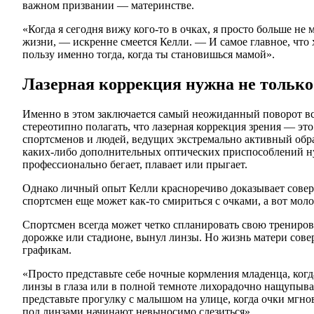
важном призвании — материнстве.
«Когда я сегодня вижу кого-то в очках, я просто больше не 
жизни, — искренне смеется Келли. — И самое главное, чт
пользу именно тогда, когда ты становишься мамой».
Лазерная коррекция нужна не тольк
Именно в этом заключается самый неожиданный поворот вс
стереотипно полагать, что лазерная коррекция зрения — э
спортсменов и людей, ведущих экстремально активный образ
каких-либо дополнительных оптических приспособлений ну
профессионально бегает, плавает или прыгает.
Однако личный опыт Келли красноречиво доказывает сове
спортсмен еще может как-то смириться с очками, а вот моло
Спортсмен всегда может четко спланировать свою тренировк
дорожке или стадионе, вынул линзы. Но жизнь матери сов
графикам.
«Просто представьте себе ночные кормления младенца, когд
линзы в глаза или в полной темноте лихорадочно нащупыва
представьте прогулку с малышом на улице, когда очки мгнов
под линзами начинают невыносимо слезиться».