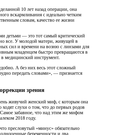
деланной 10 лет назад операции, она
дного вскармливания с идеально четким
ственным словам, качество ее жизни
ими детьми — это тот самый критический
но все. У молодой матери, живущей в
ных сил и времени на возню с линзами для
активным младенцем быстро превращаются в
е в медицинский инструмент.
удобно. А без них весь этот сложный
трудно передать словами», — признается
коррекции зрения
чень живучий женский миф, с которым она
 ходят слухи о том, что до первых родов
 Самое забавное, что над этим же мифом
алеком 2018 году.
 что пресловутый «минус» обязательно
 полноценные беременности и два