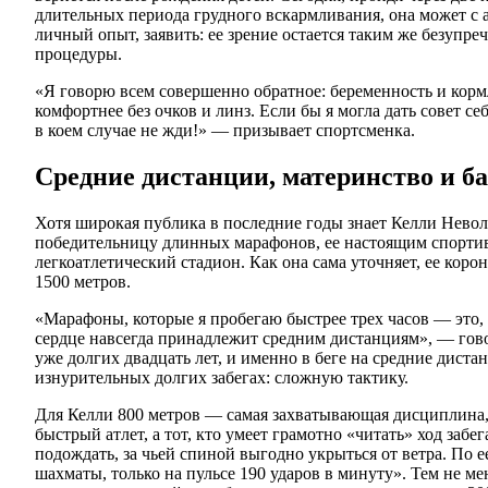
длительных периода грудного вскармливания, она может с 
личный опыт, заявить: ее зрение остается таким же безупре
процедуры.
«Я говорю всем совершенно обратное: беременность и кормл
комфортнее без очков и линз. Если бы я могла дать совет себ
в коем случае не жди!» — призывает спортсменка.
Средние дистанции, материнство и б
Хотя широкая публика в последние годы знает Келли Нево
победительницу длинных марафонов, ее настоящим спортив
легкоатлетический стадион. Как она сама уточняет, ее кор
1500 метров.
«Марафоны, которые я пробегаю быстрее трех часов — это, 
сердце навсегда принадлежит средним дистанциям», — гово
уже долгих двадцать лет, и именно в беге на средние дистан
изнурительных долгих забегах: сложную тактику.
Для Келли 800 метров — самая захватывающая дисциплина, 
быстрый атлет, а тот, кто умеет грамотно «читать» ход забег
подождать, за чьей спиной выгодно укрыться от ветра. По 
шахматы, только на пульсе 190 ударов в минуту». Тем не ме