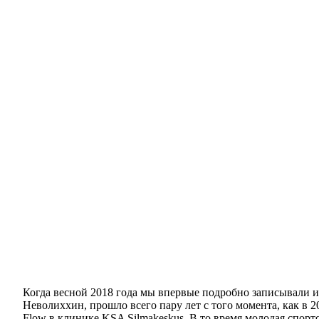
Когда весной 2018 года мы впервые подробно записывали 
Неволиххин, прошло всего пару лет с того момента, как в 
Flow в клинике KSA Silmakeskus. В то время молодая спортс