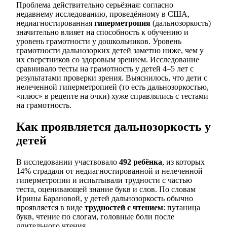
Проблема действительно серьёзная: согласно
недавнему исследованию, проведённому в США,
недиагностированная
гиперметропия
(дальнозоркость)
значительно влияет на способность к обучению и
уровень грамотности у дошкольников. Уровень
грамотности дальнозорких детей заметно ниже, чем у
их сверстников со здоровым зрением. Исследование
сравнивало тесты на грамотность у детей 4–5 лет с
результатами проверки зрения. Выяснилось, что дети с
нелеченной гиперметропией (то есть дальнозоркостью,
«плюс» в рецепте на очки) хуже справлялись с тестами
на грамотность.
Как проявляется дальнозоркость у
детей
В исследовании участвовало
492 ребёнка
, из которых
14% страдали от недиагностированной и нелеченной
гиперметропии и испытывали трудности с частью
теста, оценивающей знание букв и слов. По словам
Ирины Барановой, у детей дальнозоркость обычно
проявляется в виде
трудностей с чтением
: путаница
букв, чтение по слогам, головные боли после
длительного чтения.