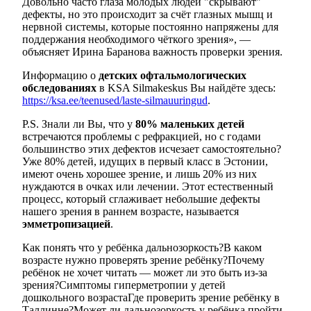
Довольно часто глаза молодых людей "скрывают"
дефекты, но это происходит за счёт глазных мышц и
нервной системы, которые постоянно напряжены для
поддержания необходимого чёткого зрения», —
объясняет Ирина Баранова важность проверки зрения.
Информацию о
детских офтальмологических
обследованиях
в KSA Silmakeskus Вы найдёте здесь:
https://ksa.ee/teenused/laste-silmauuringud
.
P.S. Знали ли Вы, что у
80% маленьких детей
встречаются проблемы с рефракцией, но с годами
большинство этих дефектов исчезает самостоятельно?
Уже 80% детей, идущих в первый класс в Эстонии,
имеют очень хорошее зрение, и лишь 20% из них
нуждаются в очках или лечении. Этот естественный
процесс, который сглаживает небольшие дефекты
нашего зрения в раннем возрасте, называется
эмметропизацией
.
Как понять что у ребёнка дальнозоркость?
В каком
возрасте нужно проверять зрение ребёнку?
Почему
ребёнок не хочет читать — может ли это быть из-за
зрения?
Симптомы гиперметропии у детей
дошкольного возраста
Где проверить зрение ребёнку в
Таллинне?
Может ли дальнозоркость у ребёнка пройти