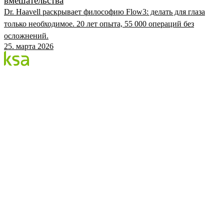
вмешательства
Dr. Haavell раскрывает философию Flow3: делать для глаза
только необходимое. 20 лет опыта, 55 000 операций без
осложнений.
25. марта 2026
Блог
Крупнейший частный глазной центр Эстонии. Мы
делимся знаниями, опытом и новостями.
КАТЕГОРИИ
Процедура Flow
Глаза и здоровье
Глазной центр KSA
KSA.EE
Flow3
Аудит зрения
Цены
Записаться
©
2026
KSA Silmakeskus