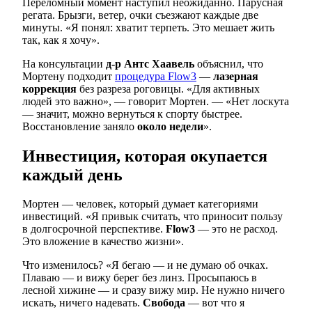
Переломный момент наступил неожиданно. Парусная
регата. Брызги, ветер, очки съезжают каждые две
минуты. «Я понял: хватит терпеть. Это мешает жить
так, как я хочу».
На консультации
д-р Антс Хаавель
объяснил, что
Мортену подходит
процедура Flow3
—
лазерная
коррекция
без разреза роговицы. «Для активных
людей это важно», — говорит Мортен. — «Нет лоскута
— значит, можно вернуться к спорту быстрее.
Восстановление заняло
около недели
».
Инвестиция, которая окупается
каждый день
Мортен — человек, который думает категориями
инвестиций. «Я привык считать, что приносит пользу
в долгосрочной перспективе.
Flow3
— это не расход.
Это вложение в качество жизни».
Что изменилось? «Я бегаю — и не думаю об очках.
Плаваю — и вижу берег без линз. Просыпаюсь в
лесной хижине — и сразу вижу мир. Не нужно ничего
искать, ничего надевать.
Свобода
— вот что я