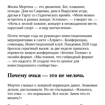
Жизнь Мортена — это движение. Бег, плавание,
походы. Дом на Сааремаа, дача в Выруском уезде,
друзья в Тарту со студенческих времён. «Меня можно
встретить в разных концах Эстонии», — говорит он. —
«Ночь в лесной хижине, концерт в неожиданном месте,
парусный спорт — я ищу впечатления».
Почти четыре года он руководил инвестиционными
мероприятиями в газете «Äripäev». Конференции,
семинары, Инвестиционный клуб. Пандемия 2020 года
бросила серьёзный вызов: за две недели пришлось
перевести живую конференцию «Investor Toomas» в
онлайн-формат. «Мы поняли, что гибридный формат
— это надолго. И создали что-то ценное для
инвестиционного сообщества».
Почему очки — это не мелочь
Мортен слышал о лазерной коррекции давно. Знакомые
делали, рассказывали. Но он откладывал. «Казалось,
что очки — это нормально. Все носят. Зачем что-то
менять?»