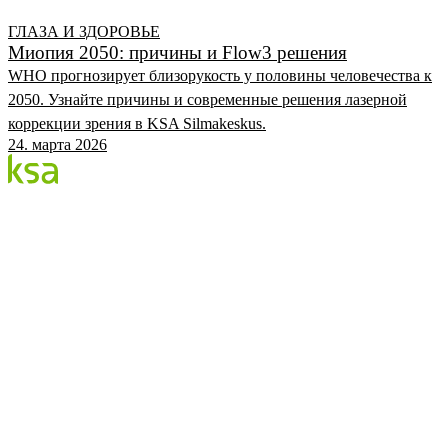
ГЛАЗА И ЗДОРОВЬЕ
Миопия 2050: причины и Flow3 решения
WHO прогнозирует близорукость у половины человечества к
2050. Узнайте причины и современные решения лазерной
коррекции зрения в KSA Silmakeskus.
24. марта 2026
Блог
Крупнейший частный глазной центр Эстонии. Мы
делимся знаниями, опытом и новостями.
КАТЕГОРИИ
Процедура Flow
Глаза и здоровье
Глазной центр KSA
KSA.EE
Flow3
Аудит зрения
Цены
Записаться