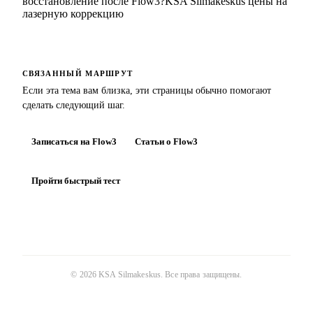
восстановление после Flow3?
KSA Silmakeskus цены на
лазерную коррекцию
СВЯЗАННЫЙ МАРШРУТ
Если эта тема вам близка, эти страницы обычно помогают
сделать следующий шаг.
Записаться на Flow3
Статьи о Flow3
Пройти быстрый тест
©
2026
KSA Silmakeskus
. Все права защищены.