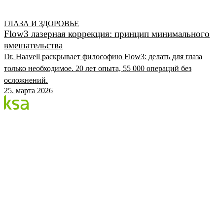
ГЛАЗА И ЗДОРОВЬЕ
Flow3 лазерная коррекция: принцип минимального
вмешательства
Dr. Haavell раскрывает философию Flow3: делать для глаза
только необходимое. 20 лет опыта, 55 000 операций без
осложнений.
25. марта 2026
Блог
Крупнейший частный глазной центр Эстонии. Мы
делимся знаниями, опытом и новостями.
КАТЕГОРИИ
Процедура Flow
Глаза и здоровье
Глазной центр KSA
KSA.EE
Flow3
Аудит зрения
Цены