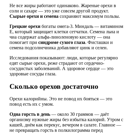
Не все жиры работают одинаково. Жареные орехи в
соли и сахаре — это уже совсем другой продукт.
Сырые орехи и семена
сохраняют максимум пользы.
Грецкие орехи
богаты омега-3. Миндаль — витамином
Е, который защищает клетки сетчатки. Семена льна и
чиа содержат альфа-линоленовую кислоту — она
помогает при
синдроме сухого глаза
. Фисташки и
семена подсолнечника добавляют цинк и селен.
Исследования показывают: люди, которые регулярно
едят сырые орехи, реже страдают от сердечно-
сосудистых заболеваний. А здоровое сердце — это
здоровые сосуды глаза.
Сколько орехов достаточно
Орехи калорийны. Это не повод их бояться — это
повод есть их с умом.
Одна горсть в день
— около 30 граммов — даёт
организму нужные жиры без избытка калорий. Утром с
кашей, днём как перекус, вечером в салате. Главное —
не превращать горсть в полкилограмма перед