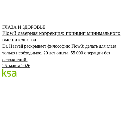
ГЛАЗА И ЗДОРОВЬЕ
Flow3 лазерная коррекция: принцип минимального
вмешательства
Dr. Haavell раскрывает философию Flow3: делать для глаза
только необходимое. 20 лет опыта, 55 000 операций без
осложнений.
25. марта 2026
Блог
Крупнейший частный глазной центр Эстонии. Мы
делимся знаниями, опытом и новостями.
КАТЕГОРИИ
Процедура Flow
Глаза и здоровье
Глазной центр KSA
KSA.EE