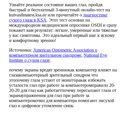
Узнайте реальное состояние ваших глаз, пройдя
быстрый и бесплатный 3-минутный онлайн-тест на
kuivasilmatest.ksa.ee или прочитайте о
диагностике
сухого глаза в KSA
. Этот тест основан на
международном медицинском опроснике OSDI и сразу
покажет вам результат: легкие, умеренные или тяжелые
у вас симптомы. Это идеальный первый шаг к ясному
и комфортному зрению!
Источники:
American Optometric Association о
компьютерном зрительном синдроме
,
National Eye
Institute о сухом глазе
.
почему экраны вредят зрению
как компьютер влияет на
глаза
компьютерный зрительный синдром что
это
почему глаза устают от монитора
как избежать
усталости глаз при работе за компьютером
правило 20-
20-20 для глаз как работает
почему пересыхают глаза от
экрана
упражнения для глаз при работе за
компьютером
очки для компьютера помогают ли
сухой
глаз и цифровое утомление связь