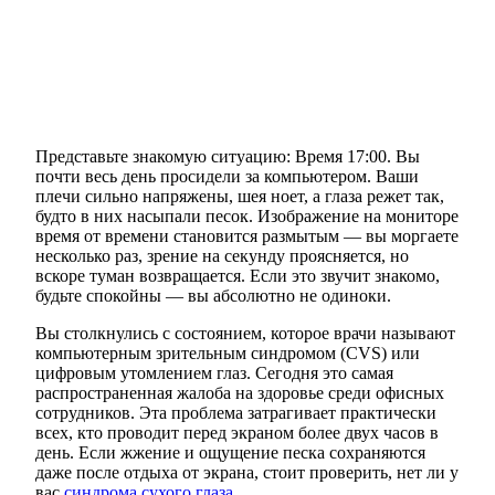
Представьте знакомую ситуацию: Время 17:00. Вы
почти весь день просидели за компьютером. Ваши
плечи сильно напряжены, шея ноет, а глаза режет так,
будто в них насыпали песок. Изображение на мониторе
время от времени становится размытым — вы моргаете
несколько раз, зрение на секунду проясняется, но
вскоре туман возвращается. Если это звучит знакомо,
будьте спокойны — вы абсолютно не одиноки.
Вы столкнулись с состоянием, которое врачи называют
компьютерным зрительным синдромом (CVS) или
цифровым утомлением глаз. Сегодня это самая
распространенная жалоба на здоровье среди офисных
сотрудников. Эта проблема затрагивает практически
всех, кто проводит перед экраном более двух часов в
день. Если жжение и ощущение песка сохраняются
даже после отдыха от экрана, стоит проверить, нет ли у
вас
синдрома сухого глаза
.