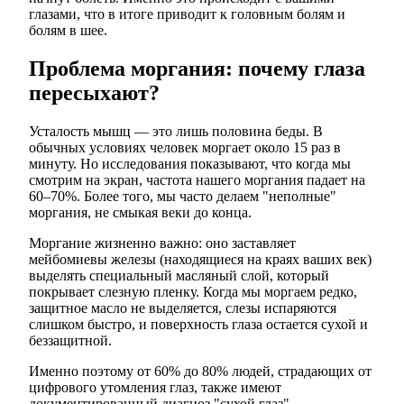
глазами, что в итоге приводит к головным болям и
болям в шее.
Проблема моргания: почему глаза
пересыхают?
Усталость мышц — это лишь половина беды. В
обычных условиях человек моргает около 15 раз в
минуту. Но исследования показывают, что когда мы
смотрим на экран, частота нашего моргания падает на
60–70%. Более того, мы часто делаем "неполные"
моргания, не смыкая веки до конца.
Моргание жизненно важно: оно заставляет
мейбомиевы железы (находящиеся на краях ваших век)
выделять специальный масляный слой, который
покрывает слезную пленку. Когда мы моргаем редко,
защитное масло не выделяется, слезы испаряются
слишком быстро, и поверхность глаза остается сухой и
беззащитной.
Именно поэтому от 60% до 80% людей, страдающих от
цифрового утомления глаз, также имеют
документированный диагноз "сухой глаз".