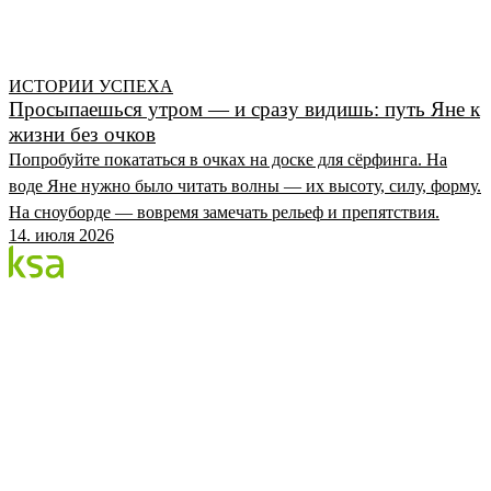
ИСТОРИИ УСПЕХА
Просыпаешься утром — и сразу видишь: путь Яне к
жизни без очков
Попробуйте покататься в очках на доске для сёрфинга. На
воде Яне нужно было читать волны — их высоту, силу, форму.
На сноуборде — вовремя замечать рельеф и препятствия.
14. июля 2026
Блог
Крупнейший частный глазной центр Эстонии. Мы
делимся знаниями, опытом и новостями.
КАТЕГОРИИ
Процедура Flow
Глаза и здоровье
Глазной центр KSA
KSA.EE
Flow3