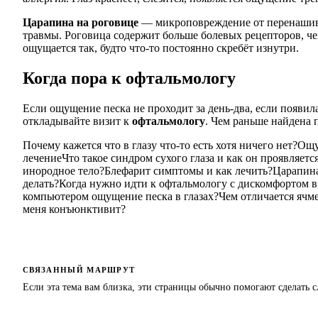
Царапина на роговице
— микроповреждение от перенаши
травмы. Роговица содержит больше болевых рецепторов, ч
ощущается так, будто что-то постоянно скребёт изнутри.
Когда пора к офтальмологу
Если ощущение песка не проходит за день-два, если появил
откладывайте визит к
офтальмологу
. Чем раньше найдена 
Почему кажется что в глазу что-то есть хотя ничего нет?
Ощу
лечение
Что такое синдром сухого глаза и как он проявляетс
инородное тело?
Блефарит симптомы и как лечить?
Царапина
делать?
Когда нужно идти к офтальмологу с дискомфортом в 
компьютером ощущение песка в глазах?
Чем отличается ячме
меня конъюнктивит?
СВЯЗАННЫЙ МАРШРУТ
Если эта тема вам близка, эти страницы обычно помогают сделать 