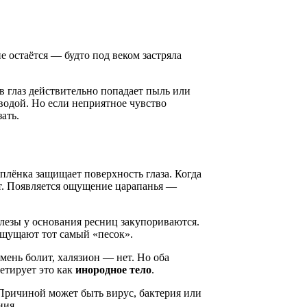
е остаётся — будто под веком застряла
 в глаз действительно попадает пыль или
водой. Но если неприятное чувство
ать.
лёнка защищает поверхность глаза. Когда
. Появляется ощущение царапанья —
лезы у основания ресниц закупориваются.
 ощущают тот самый «песок».
ень болит, халязион — нет. Но оба
ретирует это как
инородное тело
.
Причиной может быть вирус, бактерия или
ния.