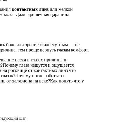
вания
контактных линз
или мелкой
ем кожа. Даже крошечная царапина
ась боль или зрение стало мутным — не
причина, тем проще вернуть глазам комфорт.
щение песка в глазах причины и
я?
Почему глаза чешутся и ощущается
 на роговице от контактных линз что
глазах?
Почему после работы за
нь от халязиона на веке?
Как понять что у
следующий шаг.