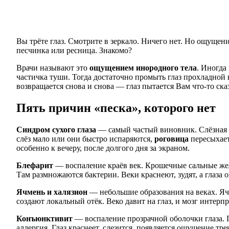
Вы трёте глаз. Смотрите в зеркало. Ничего нет. Но ощущени
песчинка или ресница. Знакомо?
Врачи называют это
ощущением инородного тела
. Иногда
частичка туши. Тогда достаточно промыть глаз прохладной 
возвращается снова и снова — глаз пытается Вам что-то сказ
Пять причин «песка», которого нет
Синдром сухого глаза
— самый частый виновник. Слёзная п
слёз мало или они быстро испаряются,
роговица
пересыхает
особенно к вечеру, после долгого дня за экраном.
Блефарит
— воспаление краёв век. Крошечные сальные же
Там размножаются бактерии. Веки краснеют, зудят, а глаза
Ячмень и халязион
— небольшие образования на веках. Ячм
создают локальный отёк. Веко давит на глаз, и мозг интерп
Конъюнктивит
— воспаление прозрачной оболочки глаза. 
аллергия. Глаз краснеет, слезится, появляется ощущение тре