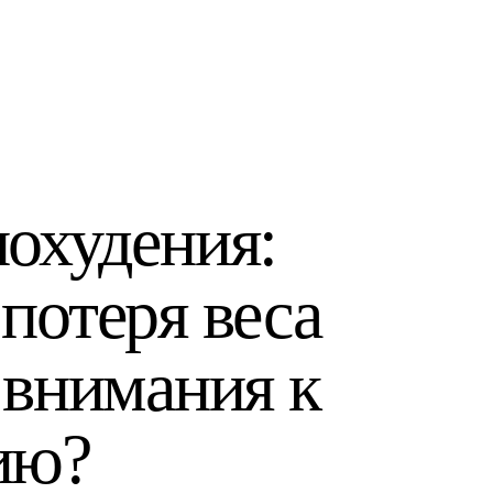
похудения:
потеря веса
 внимания к
ию?