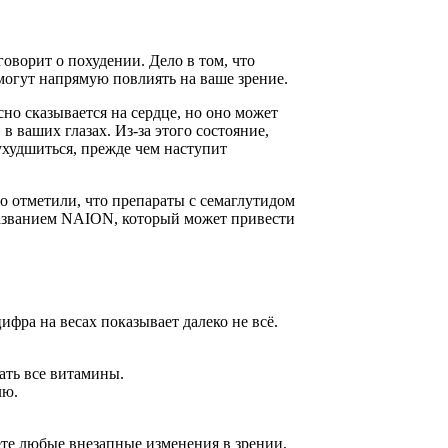
оворит о похудении. Дело в том, что
 могут напрямую повлиять на ваше зрение.
сно сказывается на сердце, но оно может
 ваших глазах. Из-за этого состояние,
ухудшиться, прежде чем наступит
о отметили, что препараты с семаглутидом
названием NAION, который может привести
фра на весах показывает далеко не всё.
чать все витамины.
лю.
аете любые внезапные изменения в зрении,