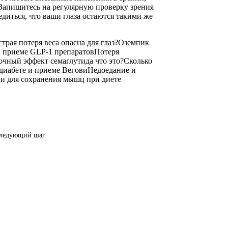
м. Запишитесь на регулярную проверку зрения
диться, что ваши глаза остаются такими же
трая потеря веса опасна для глаз?
Оземпик
 приеме GLP-1 препаратов
Потеря
чный эффект семаглутида что это?
Сколько
диабете и приеме Вегови
Недоедание и
и для сохранения мышц при диете
следующий шаг.