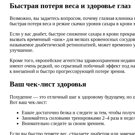
Быстрая потеря веса и здоровье глаз
Возможно, вы задаетесь вопросом, почему глазная клиника г
быстрая потеря веса и резкие скачки уровня сахара в крови
Если у вас диабет, быстрое снижение сахара в крови прекра
вызвать временный «шок» для мелких кровеносных сосудов в
называемое диабетической ретинопатией, может временно 
улучшение.
Кроме того, европейские агентства здравоохранения недавн
имеют очень редкий, но серьезный побочный эффект под 
к внезапной и быстро прогрессирующей потере зрения.
Ваш чек-лист здоровья
Похудение — это отличный шаг к здоровому будущему, но ци
Вот ваш чек-лист:
Ешьте достаточно белка и следите за тем, чтобы полу
Занимайтесь силовыми тренировками 2–4 раза в неде
Внимательно следите за своим зрением.
Если вы быстро теряете вес, страдаете диабетом или замеч