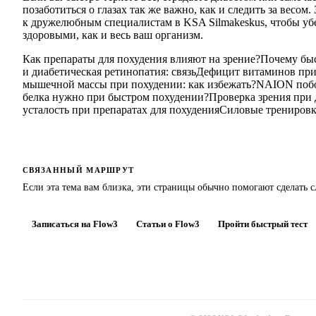
позаботиться о глазах так же важно, как и следить за весо
к дружелюбным специалистам в KSA Silmakeskus, чтобы убе
здоровыми, как и весь ваш организм.
Как препараты для похудения влияют на зрение?
Почему быс
и диабетическая ретинопатия: связь
Дефицит витаминов при
мышечной массы при похудении: как избежать?
NAION побо
белка нужно при быстром похудении?
Проверка зрения при 
усталость при препаратах для похудения
Силовые тренировк
СВЯЗАННЫЙ МАРШРУТ
Если эта тема вам близка, эти страницы обычно помогают сделать 
Записаться на Flow3
Статьи о Flow3
Пройти быстрый тест