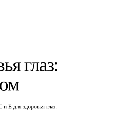
ья глаз:
ном
 и E для здоровья глаз.