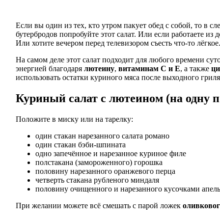
Если вы один из тех, кто утром пакует обед с собой, то в
бутербродов попробуйте этот салат. Или если работаете из
Или хотите вечером перед телевизором съесть что-то лёгкое
На самом деле этот салат подходит для любого времени суто
энергией благодаря
лютеину
,
витаминам C и E
, а также
ци
использовать остатки куриного мяса после выходного гриля
Куриный салат с лютеином (на одну 
Положите в миску или на тарелку:
один стакан нарезанного салата романо
один стакан бэби-шпината
одно запечённое и нарезанное куриное филе
полстакана (замороженного) горошка
половину нарезанного оранжевого перца
четверть стакана рубленого миндаля
половину очищенного и нарезанного кусочками апел
При желании можете всё смешать с парой ложек
оливковог