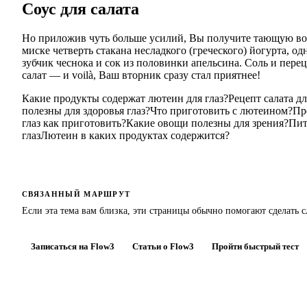
Соус для салата
Но приложив чуть больше усилий, Вы получите тающую во 
миске четверть стакана несладкого (греческого) йогурта, 
зубчик чеснока и сок из половинки апельсина. Соль и перец
салат — и voilà, Ваш вторник сразу стал приятнее!
Какие продукты содержат лютеин для глаз?
Рецепт салата д
полезны для здоровья глаз?
Что приготовить с лютеином?
Пр
глаз как приготовить?
Какие овощи полезны для зрения?
Пит
глаз
Лютеин в каких продуктах содержится?
СВЯЗАННЫЙ МАРШРУТ
Если эта тема вам близка, эти страницы обычно помогают сделать 
Записаться на Flow3
Статьи о Flow3
Пройти быстрый тест