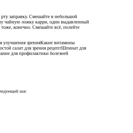
рту заправку. Смешайте в небольшой
одну чайную ложку карри, один выдавленный
 тоже, конечно. Смешайте всё, полейте
ля улучшения зрения
Какие витамины
остой салат для зрения рецепт
Шпинат для
ание для профилактики болезней
следующий шаг.