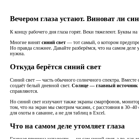
Вечером глаза устают. Виноват ли си
К концу рабочего дня глаза горят. Веки тяжелеют. Буквы н
Многие винят
синий свет
— тот самый, о котором предупр
Но правда сложнее. Давайте разберёмся, что на самом деле 
нужна.
Откуда берётся синий свет
Синий свет — часть обычного солнечного спектра. Вместе 
создаёт белый дневной свет.
Солнце — главный источник 
справляются.
Но синий свет излучают также экраны смартфонов, монит
том, что на экран мы смотрим часами, с расстояния в 30–4
для охоты в саванне, а не для таблиц в Excel.
Что на самом деле утомляет глаза
Главная причина усталости — не сам синий свет, а то, как 