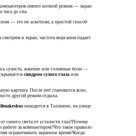
компьютеров имеют ночной режим — экран
 часа до сна.
сном — это не аскетизм, а простой способ
ы смотрим в экран, частота моргания падает
лась сухость, жжение или головные боли —
 скрывается
синдром сухого глаза
или
ьную картину. После неё становится ясно,
осто другой режим отдыха.
ilmakeskus
находится в Таллинне, на улице
т синего света от усталости глаз?
Почему
и работе за компьютером?
Что такое правило
тям ограничивать экранное время?
Когда