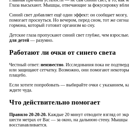
Глаза высыхают. Мышцы, отвечающие за фокусировку вблиз
Синий свет добавляет ещё один эффект: он сообщает мозгу,
помогает проснуться. Но вечером, перед сном, тот же сигн
гормона, который готовит организм ко сну.
Детские глаза пропускают синий свет глубже, чем взрослы
для детей
— разумно.
Работают ли очки от синего света
Честный ответ:
неизвестно
. Исследования пока не подтверд
или защищают сетчатку. Возможно, они помогают некотор
плацебо.
Если хотите попробовать — выбирайте очки с указанием, к
ждите чуда.
Что действительно помогает
Правило 20-20-20.
Каждые 20 минут отводите взгляд от экра
шести метрах от Вас — за окно, на дальнюю стену. Мышцы г
восстанавливается.