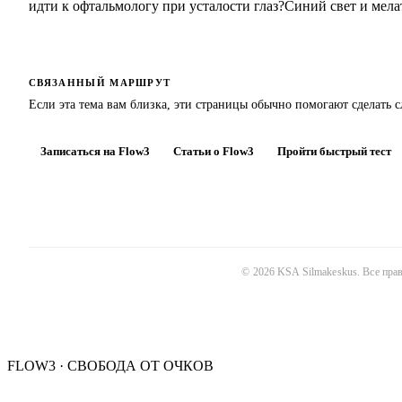
идти к офтальмологу при усталости глаз?
Синий свет и мела
СВЯЗАННЫЙ МАРШРУТ
Если эта тема вам близка, эти страницы обычно помогают сделать 
Записаться на Flow3
Статьи о Flow3
Пройти быстрый тест
©
2026
KSA Silmakeskus
. Все пр
FLOW3 · СВОБОДА ОТ ОЧКОВ