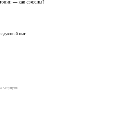
тонин — как связаны?
следующий шаг.
ава защищены.