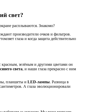
ний свет?
а экране расплываются. Знакомо?
еждают производители очков и фильтров.
утомляет глаза и когда защита действительно
с красным, зелёным и другими цветами он
синего света
, и наши глаза прекрасно с ним
оры, планшеты и
LED-лампы
. Разница в
0 сантиметров. А глаза эволюционировали
мы работаем за экраном. Мы реже моргаем.