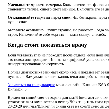
Уменьшайте яркость вечером.
Большинство телефонов и 
становится теплее, синего света меньше. Включите его за два
Откладывайте гаджеты перед сном.
Час без экрана перед 
лучше спать.
Моргайте осознанно.
Звучит странно, но работает. Когда м
втрое. Напоминайте себе моргать — глаза скажут спасибо.
Когда стоит показаться врачу
Если усталость глаз не проходит после отдыха, если появи
это повод для проверки. Иногда за «цифровой усталостью»
некорригированная близорукость.
Полная диагностика занимает около часа и показывает реал
нужны ли Вам увлажняющие капли, очки для работы или пр
Записаться на консультацию
можно онлайн. Клиника
KSA S
Вильмси, 5.
Вреден ли синий свет от экрана для глаз?
Помогают ли очки о
устают глаза от компьютера к вечеру?
Как защитить глаза пр
20-20-20 для глаз?
Влияет ли синий свет на сон?
Нужно ли де