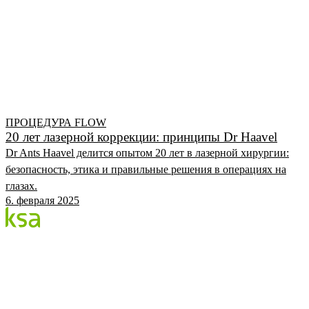
ПРОЦЕДУРА FLOW
20 лет лазерной коррекции: принципы Dr Haavel
Dr Ants Haavel делится опытом 20 лет в лазерной хирургии:
безопасность, этика и правильные решения в операциях на
глазах.
6. февраля 2025
Блог
Крупнейший частный глазной центр Эстонии. Мы
делимся знаниями, опытом и новостями.
КАТЕГОРИИ
Процедура Flow