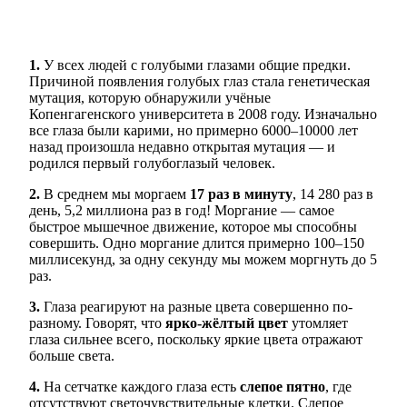
1.
У всех людей с голубыми глазами общие предки.
Причиной появления голубых глаз стала генетическая
мутация, которую обнаружили учёные
Копенгагенского университета в 2008 году. Изначально
все глаза были карими, но примерно 6000–10000 лет
назад произошла недавно открытая мутация — и
родился первый голубоглазый человек.
2.
В среднем мы моргаем
17 раз в минуту
, 14 280 раз в
день, 5,2 миллиона раз в год! Моргание — самое
быстрое мышечное движение, которое мы способны
совершить. Одно моргание длится примерно 100–150
миллисекунд, за одну секунду мы можем моргнуть до 5
раз.
3.
Глаза реагируют на разные цвета совершенно по-
разному. Говорят, что
ярко-жёлтый цвет
утомляет
глаза сильнее всего, поскольку яркие цвета отражают
больше света.
4.
На сетчатке каждого глаза есть
слепое пятно
, где
отсутствуют светочувствительные клетки. Слепое