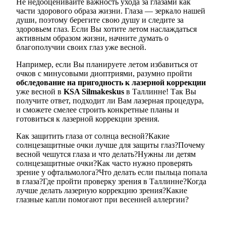
Не недооценивайте важность ухода за глазами как
части здорового образа жизни. Глаза — зеркало нашей
души, поэтому берегите свою душу и следите за
здоровьем глаз. Если Вы хотите летом наслаждаться
активным образом жизни, начните думать о
благополучии своих глаз уже весной.
Например, если Вы планируете летом избавиться от
очков с минусовыми диоптриями, разумно пройти
обследование на пригодность к лазерной коррекции
уже весной в
KSA Silmakeskus
в Таллинне! Так Вы
получите ответ, подходит ли Вам лазерная процедура,
и сможете смелее строить конкретные планы и
готовиться к лазерной коррекции зрения.
Как защитить глаза от солнца весной?
Какие
солнцезащитные очки лучше для защиты глаз?
Почему
весной чешутся глаза и что делать?
Нужны ли детям
солнцезащитные очки?
Как часто нужно проверять
зрение у офтальмолога?
Что делать если пыльца попала
в глаза?
Где пройти проверку зрения в Таллинне?
Когда
лучше делать лазерную коррекцию зрения?
Какие
глазные капли помогают при весенней аллергии?