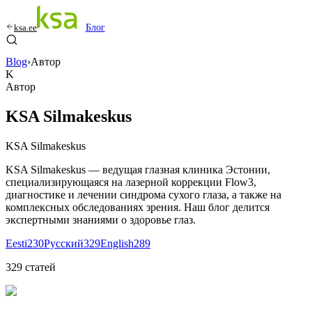
ksa.ee
Блог
Blog
›
Автор
K
Автор
KSA Silmakeskus
KSA Silmakeskus
KSA Silmakeskus — ведущая глазная клиника Эстонии,
специализирующаяся на лазерной коррекции Flow3,
диагностике и лечении синдрома сухого глаза, а также на
комплексных обследованиях зрения. Наш блог делится
экспертными знаниями о здоровье глаз.
Eesti
230
Русский
329
English
289
329
статей