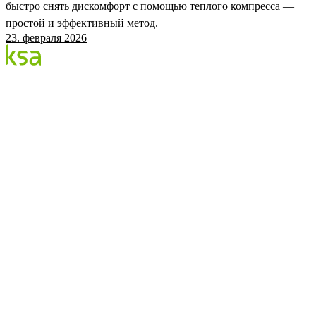
быстро снять дискомфорт с помощью теплого компресса —
простой и эффективный метод.
23. февраля 2026
Блог
Крупнейший частный глазной центр Эстонии. Мы
делимся знаниями, опытом и новостями.
КАТЕГОРИИ
Процедура Flow
Глаза и здоровье
Глазной центр KSA
KSA.EE
Flow3
Аудит зрения
Цены
Записаться
©
2026
KSA Silmakeskus
Конфиденциальность
Facebook
Instagram
Настройки cookies