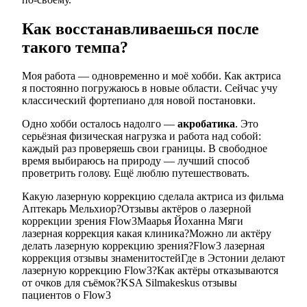
Как восстанавливаешься после
такого темпа?
Моя работа — одновременно и моё хобби. Как актриса
я постоянно погружаюсь в новые области. Сейчас учу
классический фортепиано для новой постановки.
Одно хобби осталось надолго —
акробатика
. Это
серьёзная физическая нагрузка и работа над собой:
каждый раз проверяешь свои границы. В свободное
время выбираюсь на природу — лучший способ
проветрить голову. Ещё люблю путешествовать.
Какую лазерную коррекцию сделала актриса из фильма
Аптекарь Мельхиор?
Отзывы актёров о лазерной
коррекции зрения Flow3
Маарья Йоханна Мяги
лазерная коррекция какая клиника?
Можно ли актёру
делать лазерную коррекцию зрения?
Flow3 лазерная
коррекция отзывы знаменитостей
Где в Эстонии делают
лазерную коррекцию Flow3?
Как актёры отказываются
от очков для съёмок?
KSA Silmakeskus отзывы
пациентов о Flow3