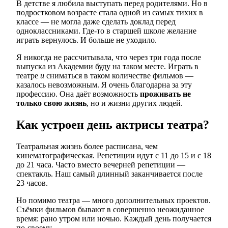
В детстве я любила выступать перед родителями. Но в
подростковом возрасте стала одной из самых тихих в
классе — не могла даже сделать доклад перед
одноклассниками. Где-то в старшей школе желание
играть вернулось. И больше не уходило.
Я никогда не рассчитывала, что через три года после
выпуска из Академии буду на таком месте. Играть в
театре
и
сниматься в таком количестве фильмов —
казалось невозможным. Я очень благодарна за эту
профессию. Она даёт возможность
проживать не
только свою жизнь
, но и жизни других людей.
Как устроен день актрисы театра?
Театральная жизнь более расписана, чем
кинематографическая. Репетиции идут с 11 до 15 и с 18
до 21 часа. Часто вместо вечерней репетиции —
спектакль. Наш самый длинный заканчивается после
23 часов.
Но помимо театра — много дополнительных проектов.
Съёмки фильмов бывают в совершенно неожиданное
время: рано утром или ночью. Каждый день получается
по-своему.