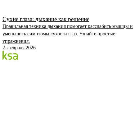
Сухие глаза: дыхание как решение
Правильная техника дыхания помогает расслабить мышцы и
уменьшить симптомы сухости глаз. Узнайте простые
упражнения.
2. февраля 2026
Блог
Крупнейший частный глазной центр Эстонии. Мы
делимся знаниями, опытом и новостями.
КАТЕГОРИИ
Процедура Flow
Глаза и здоровье
Глазной центр KSA
KSA.EE
Flow3
Аудит зрения
Цены
Записаться