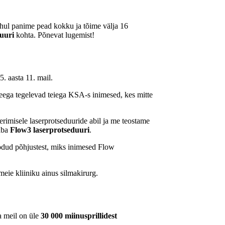
hul panime pead kokku ja tõime välja 16
uuri
kohta. Põnevat lugemist!
5. aasta 11. mail.
Seega tegelevad teiega KSA-s inimesed, kes mitte
imisele laserprotseduuride abil ja me teostame
vaba
Flow3 laserprotseduuri
.
dud põhjustest, miks inimesed Flow
meie kliiniku ainus silmakirurg.
a meil on üle
30 000 miinusprillidest