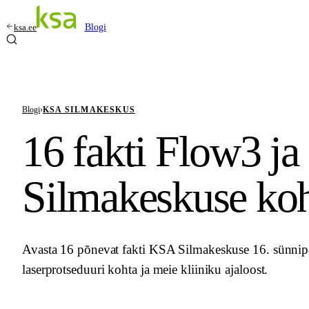
ksa.ee
Blogi
Blogi
›
KSA SILMAKESKUS
16 fakti Flow3 j
Silmakeskuse ko
Avasta 16 põnevat fakti KSA Silmakeskuse 16. sünni
laserprotseduuri kohta ja meie kliiniku ajaloost.