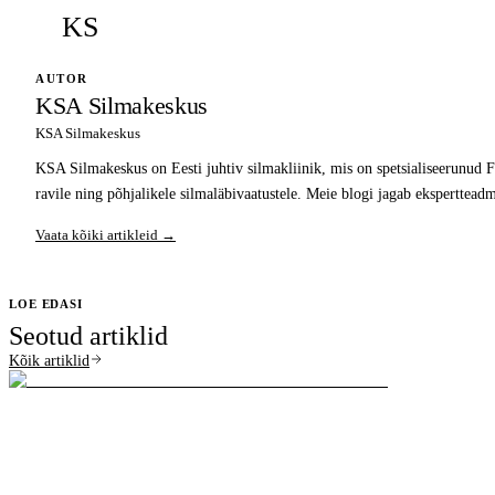
KS
AUTOR
KSA Silmakeskus
KSA Silmakeskus
KSA Silmakeskus on Eesti juhtiv silmakliinik, mis on spetsialiseerunud F
ravile ning põhjalikele silmaläbivaatustele. Meie blogi jagab ekspertteadm
Vaata kõiki artikleid →
LOE EDASI
Seotud artiklid
Kõik artiklid