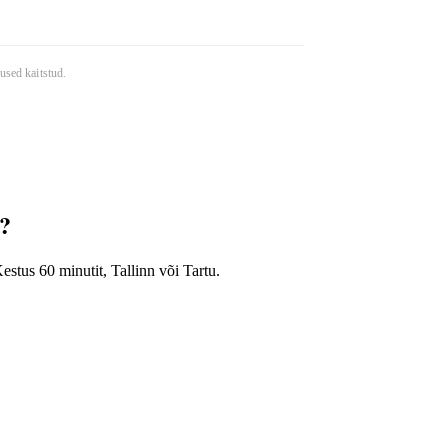
used kaitstud.
b?
stus 60 minutit, Tallinn või Tartu.