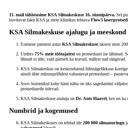
11. mail tähistasime KSA Silmakeskuse 16. sünnipäeva.
Sel pu
huvitavat fakti KSA ja meie kliinikus tehtava
Flow3 laserprotsed
KSA Silmakeskuse ajalugu ja meeskond
Esimene patsient astus
KSA Silmakeskuse
uksest sisse 200
Umbes
75% meie töötajatest
on protseduuri ise läbinud. 
lihtsalt ei ütle, vaid päriselt ka teavad, millest nad räägivad.
KSA Silmakeskus on keskendunud lühinägelikkuse korrigeer
ainult ühte miinusprillidest vabastavat protseduuri – puute
Soov hommikul kohe hästi näha on üks sagedamini väljatoo
protseduurile tulevad.
KSA Silmakeskuse asutaja on
Dr. Ants Haavel
, kes on ka 
Numbrid ja kogemused
KSA Silmakeskuses on tehtud üle
200 000 silmauuringu
j
vabanenud
kliendi.