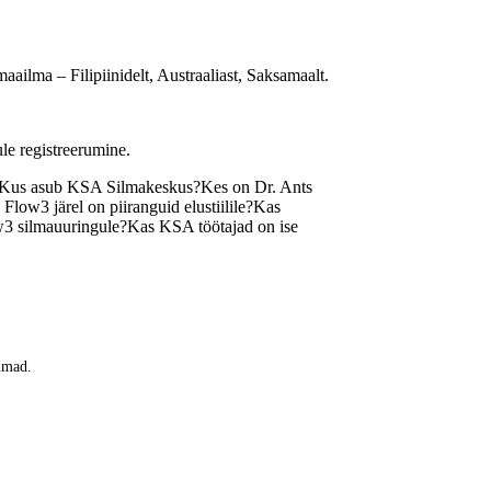
ailma – Filipiinidelt, Austraaliast, Saksamaalt.
le registreerumine.
Kus asub KSA Silmakeskus?
Kes on Dr. Ants
Flow3 järel on piiranguid elustiilile?
Kas
w3 silmauuringule?
Kas KSA töötajad on ise
kumad.