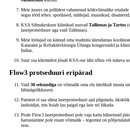
Meie juures on prillidest vabanenud kõikvõimalike erialade 
segas tööd tehes: sportlased, näitlejad, muusikud, disainerid
KSA Silmakeskuse kliinikud asuvad
Tallinnas ja Tartus
(s
laserprotseduure aga vaid Tallinnas).
Meie töötajad on käinud oma teadmisi täiendamas koolitus
Katarakti ja Refraktiivkirurgia Ühingu kongressidel ja klii
Indias.
Suur osa klientidest jõuab KSA-sse läbi sõbra või tuttava so
Flow3 protseduuri eripärad
Vaid
30 sekundiga
on võimalik oma elu täielikult muuta n
lühinägelikkusest.
Patsient ei saa silma laserprotseduuri ajal pilgutada, ükskõ
lauhoidjat, mis hoiab lau paigal ega lase sel liikuda.
Peale Flow3 laserprotseduuri pole vaja karta hilisemaid piir
harrastamine pole enam võimalik – tegemist on põhjendatult
seas.