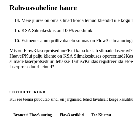
Rahvusvaheline haare
Meie juures on oma silmad korda teinud kliendid üle kogu ma
KSA Silmakeskus on 100% erakliinik.
Esimene samm prillivaba elu suunas on Flow3 silmauuringu
Mis on Flow3 laserprotseduur?
Kui kaua kestab silmade laserravi?
Haavel?
Kui palju kliente on KSA Silmakeskuses opereeritud?
Kas 
silmade laserprotseduuri tehakse Tartus?
Kuidas registreeruda Flo
laserprotseduuri teinud?
SEOTUD TEEKOND
Kui see teema puudutab sind, on järgmised lehed tavaliselt kõige kasuli
Broneeri Flow3 uuring
Flow3 artiklid
Tee Kiirtest