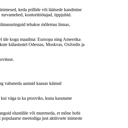
inimesed, keda prillide või läätsede kandmine
, turvamehed, kontoritöötajad, tippjuhid.
ilmauuringuid tehakse mõlemas linnas,
tel üle kogu maailma: Euroopa ning Ameerika
nikute külastustel Odessas, Moskvas, Oxfordis ja
ovituse.
ing vabaneda aastaid kaasas käinud
ik kui väga ta ka prooviks, kuna kasutame
anguid elustiilile või muretseda, et mõne hobi
 populaarse meetodiga just aktiivsete inimeste