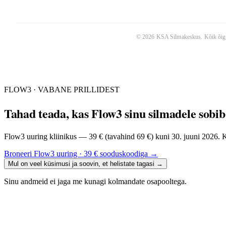
©
2026
KSA Silmakeskus
. Kõik õig
FLOW3 · VABANE PRILLIDEST
Tahad teada, kas Flow3 sinu silmadele sobi
Flow3 uuring kliinikus — 39 € (tavahind 69 €) kuni 30. juuni 2026. Ke
Broneeri Flow3 uuring · 39 € sooduskoodiga
→
Mul on veel küsimusi ja soovin, et helistate tagasi
→
Sinu andmeid ei jaga me kunagi kolmandate osapooltega.