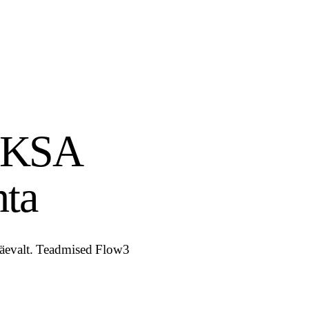
a KSA
hta
päevalt. Teadmised Flow3