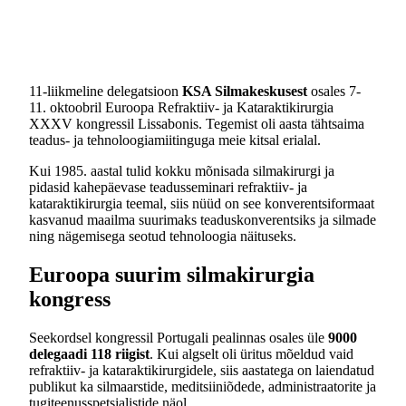
11-liikmeline delegatsioon
KSA Silmakeskusest
osales 7-
11. oktoobril Euroopa Refraktiiv- ja Kataraktikirurgia
XXXV kongressil Lissabonis. Tegemist oli aasta tähtsaima
teadus- ja tehnoloogiamiitinguga meie kitsal erialal.
Kui 1985. aastal tulid kokku mõnisada silmakirurgi ja
pidasid kahepäevase teadusseminari refraktiiv- ja
kataraktikirurgia teemal, siis nüüd on see konverentsiformaat
kasvanud maailma suurimaks teaduskonverentsiks ja silmade
ning nägemisega seotud tehnoloogia näituseks.
Euroopa suurim silmakirurgia
kongress
Seekordsel kongressil Portugali pealinnas osales üle
9000
delegaadi 118 riigist
. Kui algselt oli üritus mõeldud vaid
refraktiiv- ja kataraktikirurgidele, siis aastatega on laiendatud
publikut ka silmaarstide, meditsiiniõdede, administraatorite ja
tugiteenusspetsialistide näol.