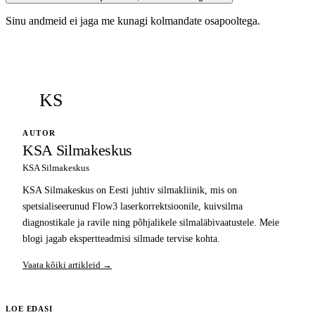
Sinu andmeid ei jaga me kunagi kolmandate osapooltega.
KS
AUTOR
KSA Silmakeskus
KSA Silmakeskus
KSA Silmakeskus on Eesti juhtiv silmakliinik, mis on
spetsialiseerunud Flow3 laserkorrektsioonile, kuivsilma
diagnostikale ja ravile ning põhjalikele silmaläbivaatustele. Meie
blogi jagab ekspertteadmisi silmade tervise kohta.
Vaata kõiki artikleid →
LOE EDASI