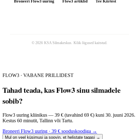
Broneeri Flow3 uuring
Flow3 artiklid
Tee Kiirtest
©
2026
KSA Silmakeskus
. Kõik õigused kaitstud.
FLOW3 · VABANE PRILLIDEST
Tahad teada, kas Flow3 sinu silmadele
sobib?
Flow3 uuring kliinikus — 39 € (tavahind 69 €) kuni 30. juuni 2026.
Kestus 60 minutit, Tallinn või Tartu.
Broneeri Flow3 uuring · 39 € sooduskoodiga
→
Mul on veel küsimusi ja soovin, et helistate tagasi
→