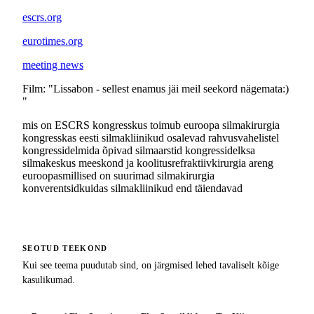
escrs.org
eurotimes.org
meeting news
Film: "Lissabon - sellest enamus jäi meil seekord nägemata:)
"
mis on ESCRS kongress
kus toimub euroopa silmakirurgia
kongress
kas eesti silmakliinikud osalevad rahvusvahelistel
kongressidel
mida õpivad silmaarstid kongressidel
ksa
silmakeskus meeskond ja koolitus
refraktiivkirurgia areng
euroopas
millised on suurimad silmakirurgia
konverentsid
kuidas silmakliinikud end täiendavad
SEOTUD TEEKOND
Kui see teema puudutab sind, on järgmised lehed tavaliselt kõige
kasulikumad.