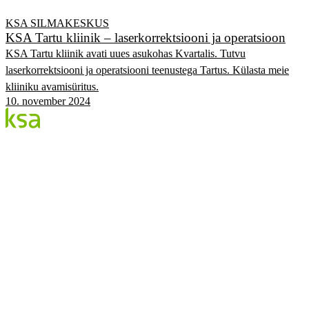
KSA SILMAKESKUS
KSA Tartu kliinik – laserkorrektsiooni ja operatsioon
KSA Tartu kliinik avati uues asukohas Kvartalis. Tutvu
laserkorrektsiooni ja operatsiooni teenustega Tartus. Külasta meie
kliiniku avamisüritus.
10. november 2024
Blogi
Eesti suurim erasilmakeskus. Siin jagame teadmisi,
kogemusi ja uudiseid.
KATEGOORIAD
Flow protseduur
Silmad & tervis
KSA Silmakeskus
Edulood
Elustiil
KSA.EE
Flow3
Nägemise Audit
Hinnakiri