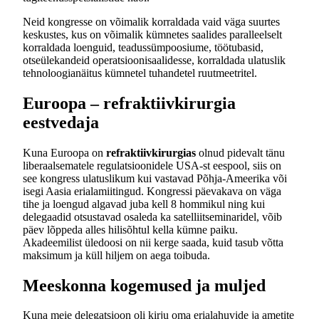
Neid kongresse on võimalik korraldada vaid väga suurtes
keskustes, kus on võimalik kümnetes saalides paralleelselt
korraldada loenguid, teadussümpoosiume, töötubasid,
otseülekandeid operatsioonisaalidesse, korraldada ulatuslik
tehnoloogianäitus kümnetel tuhandetel ruutmeetritel.
Euroopa – refraktiivkirurgia
eestvedaja
Kuna Euroopa on
refraktiivkirurgias
olnud pidevalt tänu
liberaalsematele regulatsioonidele USA-st eespool, siis on
see kongress ulatuslikum kui vastavad Põhja-Ameerika või
isegi Aasia erialamiitingud. Kongressi päevakava on väga
tihe ja loengud algavad juba kell 8 hommikul ning kui
delegaadid otsustavad osaleda ka satelliitseminaridel, võib
päev lõppeda alles hilisõhtul kella kümne paiku.
Akadeemilist üledoosi on nii kerge saada, kuid tasub võtta
maksimum ja küll hiljem on aega toibuda.
Meeskonna kogemused ja muljed
Kuna meie delegatsioon oli kirju oma erialahuvide ja ametite