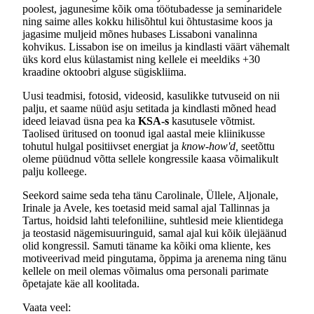
poolest, jagunesime kõik oma töötubadesse ja seminaridele
ning saime alles kokku hilisõhtul kui õhtustasime koos ja
jagasime muljeid mõnes hubases Lissaboni vanalinna
kohvikus. Lissabon ise on imeilus ja kindlasti väärt vähemalt
üks kord elus külastamist ning kellele ei meeldiks +30
kraadine oktoobri alguse sügiskliima.
Uusi teadmisi, fotosid, videosid, kasulikke tutvuseid on nii
palju, et saame nüüd asju setitada ja kindlasti mõned head
ideed leiavad üsna pea ka
KSA-s
kasutusele võtmist.
Taolised üritused on toonud igal aastal meie kliinikusse
tohutul hulgal positiivset energiat ja
know-how'd,
seetõttu
oleme püüdnud võtta sellele kongressile kaasa võimalikult
palju kolleege.
Seekord saime seda teha tänu Carolinale, Üllele, Aljonale,
Irinale ja Avele, kes toetasid meid samal ajal Tallinnas ja
Tartus, hoidsid lahti telefoniliine, suhtlesid meie klientidega
ja teostasid nägemisuuringuid, samal ajal kui kõik ülejäänud
olid kongressil. Samuti täname ka kõiki oma kliente, kes
motiveerivad meid pingutama, õppima ja arenema ning tänu
kellele on meil olemas võimalus oma personali parimate
õpetajate käe all koolitada.
Vaata veel: