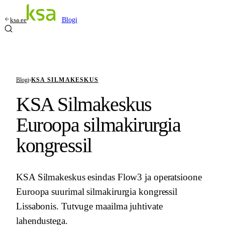
ksa.ee
Blogi
Blogi
›
KSA SILMAKESKUS
KSA Silmakeskus
Euroopa silmakirurgia
kongressil
KSA Silmakeskus esindas Flow3 ja operatsioone
Euroopa suurimal silmakirurgia kongressil
Lissabonis. Tutvuge maailma juhtivate
lahendustega.