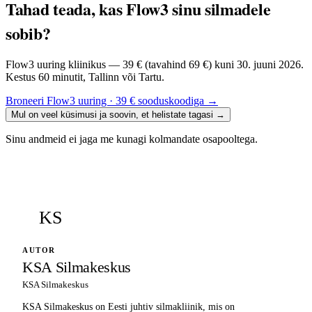
Tahad teada, kas Flow3 sinu silmadele
sobib?
Flow3 uuring kliinikus — 39 € (tavahind 69 €) kuni 30. juuni 2026.
Kestus 60 minutit, Tallinn või Tartu.
Broneeri Flow3 uuring · 39 € sooduskoodiga
→
Mul on veel küsimusi ja soovin, et helistate tagasi
→
Sinu andmeid ei jaga me kunagi kolmandate osapooltega.
KS
AUTOR
KSA Silmakeskus
KSA Silmakeskus
KSA Silmakeskus on Eesti juhtiv silmakliinik, mis on