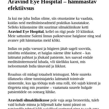
Aravind Eye Hospital – hämmastav
efektiivsus
Ja kui me juba Indias olime, siis otsustasime ka vaadata,
kuidas neid meditsiiniseadmeid praktikas kasutatakse.
Selleks külastasime üht suurimat silmakliinikute ketti
Aravind Eye Hospital
, kellel on riigi peale 10 kliinikut.
Meie sattusime Salemi linnas paiknevasse haiglasse ning seal
avanev pilt hämmastas meid kõiki.
Indias on palju vaesust ja hügieen jätab sageli soovida,
mistõttu eeldasime, et haiglas näeme ühte kahest – kas
laitmatut puhtust ja jõukaid patsiente, kes saavad endale
meditsiiniteenuseid lubada, või täielikku kaost, mis
iseloomustab India tänavaid ja liiklust.
Reaalsus oli midagi totaalselt teistsugust. Meie suureks
üllatuseks olime tunnistajateks laitmatult toimivale
süsteemile, kus iga töötaja teab oma rolli, töö sujub kiiresti ja
tõrgeteta ning mis peamine – vaatamata suurele hulgale
patsientidele on ooteaeg lühike.
Aravindi silmakliinikusse
pole vaja aega broneerida, tuleb
vaid kohale minna ja hiljemalt kahe tunni pärast on
patsiendile tehtud kõik vajalikud uuringud ning ta saab oma