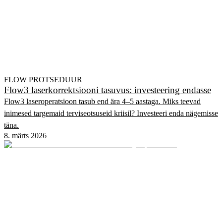
FLOW PROTSEDUUR
Flow3 laserkorrektsiooni tasuvus: investeering endasse
Flow3 laseroperatsioon tasub end ära 4–5 aastaga. Miks teevad
inimesed targemaid terviseotsuseid kriisil? Investeeri enda nägemisse
täna.
8. märts 2026