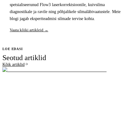
spetsialiseerunud Flow3 laserkorrektsioonile, kuivsilma
diagnostikale ja ravile ning põhjalikele silmaläbivaatustele. Meie
blogi jagab ekspertteadmisi silmade tervise kohta.
Vaata kõiki artikleid →
LOE EDASI
Seotud artiklid
Kõik artiklid