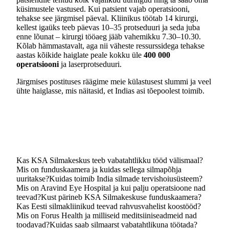
küsimustele vastused. Kui patsient vajab operatsiooni,
tehakse see järgmisel päeval. Kliinikus töötab 14 kirurgi,
kellest igaüks teeb päevas 10–35 protseduuri ja seda juba
enne lõunat – kirurgi tööaeg jääb vahemikku 7.30–10.30.
Kõlab hämmastavalt, aga nii väheste ressurssidega tehakse
aastas kõikide haiglate peale kokku üle
400 000
operatsiooni
ja laserprotseduuri.
Järgmises postituses räägime meie külastusest slummi ja veel
ühte haiglasse, mis näitasid, et Indias asi tõepoolest toimib.
Kas KSA Silmakeskus teeb vabatahtlikku tööd välismaal?
Mis on funduskaamera ja kuidas sellega silmapõhja
uuritakse?
Kuidas toimib India silmade tervishoiusüsteem?
Mis on Aravind Eye Hospital ja kui palju operatsioone nad
teevad?
Kust pärineb KSA Silmakeskuse funduskaamera?
Kas Eesti silmakliinikud teevad rahvusvahelist koostööd?
Mis on Forus Health ja milliseid meditsiiniseadmeid nad
toodavad?
Kuidas saab silmaarst vabatahtlikuna töötada?