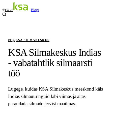
ksa.ee
Blogi
Blogi
›
KSA SILMAKESKUS
KSA Silmakeskus Indias
- vabatahtlik silmaarsti
töö
Lugege, kuidas KSA Silmakeskus meeskond käis
Indias silmauuringuid läbi viimas ja aitas
parandada silmade tervist maailmas.