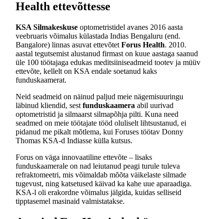
Health ettevõttesse
KSA Silmakeskuse
optometristidel avanes 2016 aasta
veebruaris võimalus külastada Indias Bengaluru (end.
Bangalore) linnas asuvat ettevõtet
Forus Health
. 2010.
aastal tegutsemist alustanud firmast on kuue aastaga saanud
üle 100 töötajaga edukas meditsiiniseadmeid tootev ja müüv
ettevõte, kellelt on KSA endale soetanud kaks
funduskaamerat.
Neid seadmeid on näinud paljud meie nägemisuuringu
läbinud kliendid, sest
funduskaamera
abil uurivad
optometristid ja silmaarst silmapõhja pilti. Kuna need
seadmed on meie töötajate tööd oluliselt lihtsustanud, ei
pidanud me pikalt mõtlema, kui Foruses töötav Donny
Thomas KSA-d Indiasse külla kutsus.
Forus on väga innovaatiline ettevõte – lisaks
funduskaamerale on nad leiutanud peagi turule tuleva
refraktomeetri, mis võimaldab mõõta väikelaste silmade
tugevust, ning katsetused käivad ka kahe uue aparaadiga.
KSA-l oli erakordne võimalus jälgida, kuidas selliseid
tipptasemel masinaid valmistatakse.