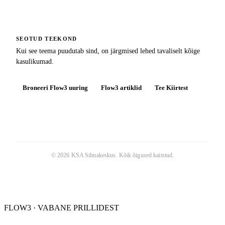
SEOTUD TEEKOND
Kui see teema puudutab sind, on järgmised lehed tavaliselt kõige
kasulikumad.
Broneeri Flow3 uuring
Flow3 artiklid
Tee Kiirtest
©
2026
KSA Silmakeskus
. Kõik õigused kaitstud.
FLOW3 · VABANE PRILLIDEST