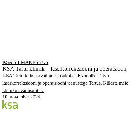
KSA SILMAKESKUS
KSA Tartu kliinik – laserkorrektsiooni ja operatsioon
KSA Tartu kliinik avati uues asukohas Kvartalis. Tutvu
laserkorrektsiooni ja operatsiooni teenustega Tartus. Külasta meie
kliiniku avamisüritus.
10. november 2024
Blogi
Eesti suurim erasilmakeskus. Siin jagame teadmisi,
kogemusi ja uudiseid.
KATEGOORIAD