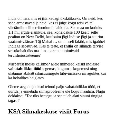
India on maa, mis ei jäta kedagi ükskõikseks. On neid, kes
seda armastavad ja neid, kes ei julge kogu reisi vältel
viietärnihotelli territooriumilt lahkuda. See maa on koduks
1,1 miljardile elanikule, seal kõneldakse 100 keelt, selle
pealinn on New Delhi, kuulsaim jõgi Induse jõgi ja suurim
vaatamisväärsus Tāj Mahal … on ilmselt faktid, mis igaühel
Indiaga seostuvad. Kas te teate, et
India
on silmade tervise
seisukohalt üks maailma paremini toimivaid
tervishoiusüsteeme?
Mispärast Indias käisime? Meie inimesed käisid Indiasse
vabatahtlikku tööd
tegemas, kogumas kogemusi ning
ulatamas abikätt silmauuringute läbiviimiseks nii agulites kui
ka kohalikes haiglates.
Oleme aegade jooksul teinud palju vabatahtlikku tööd, et
uurida ja ennetada silmaprobleeme üle kogu maailma. Nagu
öeldakse: "Tee üks heategu ja see tuleb alati sinuni ringiga
tagasi!"
KSA Silmakeskuse visiit Forus