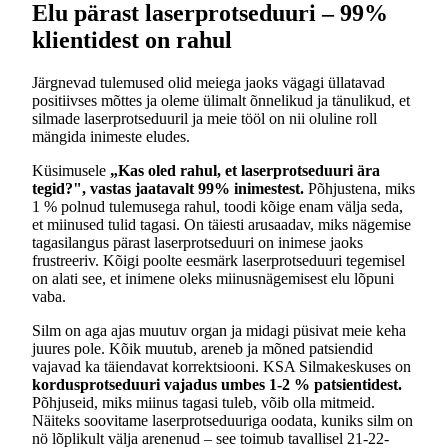
Elu pärast laserprotseduuri – 99%
klientidest on rahul
Järgnevad tulemused olid meiega jaoks vägagi üllatavad
positiivses mõttes ja oleme ülimalt õnnelikud ja tänulikud, et
silmade laserprotseduuril ja meie tööl on nii oluline roll
mängida inimeste eludes.
Küsimusele
„Kas oled rahul, et laserprotseduuri ära
tegid?", vastas jaatavalt 99% inimestest.
Põhjustena, miks
1 % polnud tulemusega rahul, toodi kõige enam välja seda,
et miinused tulid tagasi. On täiesti arusaadav, miks nägemise
tagasilangus pärast laserprotseduuri on inimese jaoks
frustreeriv. Kõigi poolte eesmärk laserprotseduuri tegemisel
on alati see, et inimene oleks miinusnägemisest elu lõpuni
vaba.
Silm on aga ajas muutuv organ ja midagi püsivat meie keha
juures pole. Kõik muutub, areneb ja mõned patsiendid
vajavad ka täiendavat korrektsiooni. KSA Silmakeskuses on
kordusprotseduuri vajadus umbes 1-2 % patsientidest.
Põhjuseid, miks miinus tagasi tuleb, võib olla mitmeid.
Näiteks soovitame laserprotseduuriga oodata, kuniks silm on
nö lõplikult välja arenenud – see toimub tavallisel 21-22-