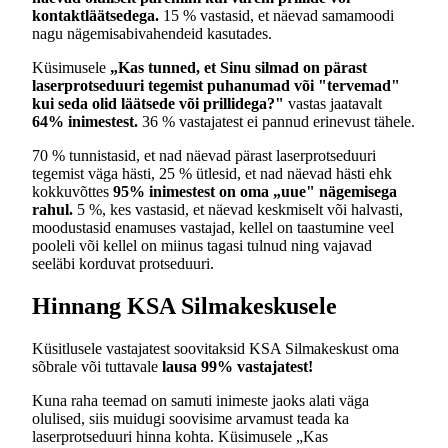
kontaktläätsedega.
15 % vastasid, et näevad samamoodi
nagu nägemisabivahendeid kasutades.
Küsimusele
„Kas tunned, et Sinu silmad on pärast
laserprotseduuri tegemist puhanumad või "tervemad"
kui seda olid läätsede või prillidega?"
vastas jaatavalt
64% inimestest.
36 % vastajatest ei pannud erinevust tähele.
70 % tunnistasid, et nad näevad pärast laserprotseduuri
tegemist väga hästi, 25 % ütlesid, et nad näevad hästi ehk
kokkuvõttes
95% inimestest on oma „uue" nägemisega
rahul.
5 %, kes vastasid, et näevad keskmiselt või halvasti,
moodustasid enamuses vastajad, kellel on taastumine veel
pooleli või kellel on miinus tagasi tulnud ning vajavad
seeläbi korduvat protseduuri.
Hinnang KSA Silmakeskusele
Küsitlusele vastajatest soovitaksid KSA Silmakeskust oma
sõbrale või tuttavale
lausa 99% vastajatest!
Kuna raha teemad on samuti inimeste jaoks alati väga
olulised, siis muidugi soovisime arvamust teada ka
laserprotseduuri hinna kohta. Küsimusele „Kas