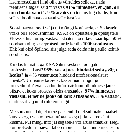
laserprotseduuri hind oli aus võrreldes sellega, mida
teenusena tagasi said?" vastas
91% inimestest, et „jah, oli
oma hinda väärt".
9 % arvates oli teenus liiga kallis, kuid
sellest hoolimata otsustati selle kasuks.
Soovitustena toodi välja nii mõnigi kord seda, et õpilastele
võiks olla soodushinnad. KSAs on õpilastele ja õpetajatele
Flow3 silmauuring vastavat staatust tõendava kaardiga 50 %
soodsam ning laserprotseduurile kehtib
100€ soodustus
.
Ehk kui oled õpilane, siis julge seda öelda ning sulle kehtib
soodustus.
Kuidas hinnati aga KSA Silmakeskuse töötajate
professionaalsust?
95% vastajatest hindasid seda „väga
heaks"
ja 4 % vastanutest hindasid professionaalsust
„heaks". Uurisime ka seda, kas silmauuringul ja
protseduuripäeval saadud informatsioon oli inimese jaoks
piisav, et kogu protsess oleks arusaadav.
97% inimestest
vastasid, et nende jaoks oli kõik arusaadav.
3 % vastasid,
et oleksid vajanud rohkem selgitusi.
Me soovime alati, et meie patsiendid oleksid maksimaalselt
kursis kogu vajamineva infoga, seega julgustame alati
küsima, kui mingi info jäi segaseks või arusaamatuks. Isegi
kui protseduuri päeval läheb mõne asja küsimine meelest, on