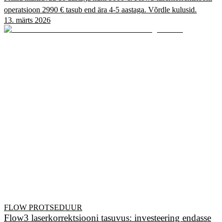
operatsioon 2990 € tasub end ära 4-5 aastaga. Võrdle kulusid.
13. märts 2026
FLOW PROTSEDUUR
Flow3 laserkorrektsiooni tasuvus: investeering endasse