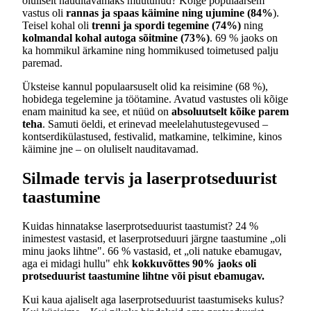
oluliselt nauditavamaks muutunud? Kõige populaarsem
vastus oli
rannas ja spaas käimine ning ujumine (84%
).
Teisel kohal oli
trenni ja spordi tegemine (74%)
ning
kolmandal kohal autoga sõitmine (73%)
. 69 % jaoks on
ka hommikul ärkamine ning hommikused toimetused palju
paremad.
Üksteise kannul populaarsuselt olid ka reisimine (68 %),
hobidega tegelemine ja töötamine. Avatud vastustes oli kõige
enam mainitud ka see, et nüüd on
absoluutselt kõike parem
teha
. Samuti öeldi, et erinevad meelelahutustegevused –
kontserdikülastused, festivalid, matkamine, telkimine, kinos
käimine jne – on oluliselt nauditavamad.
Silmade tervis ja laserprotseduurist
taastumine
Kuidas hinnatakse laserprotseduurist taastumist? 24 %
inimestest vastasid, et laserprotseduuri järgne taastumine „oli
minu jaoks lihtne". 66 % vastasid, et „oli natuke ebamugav,
aga ei midagi hullu" ehk
kokkuvõttes 90% jaoks oli
protseduurist taastumine lihtne või pisut ebamugav.
Kui kaua ajaliselt aga laserprotseduurist taastumiseks kulus?