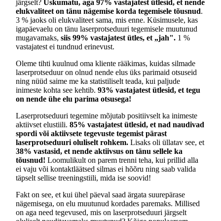
järgselt?
Uskumatu, aga 97% vastajatest ütlesid, et nende
elukvaliteet on tänu nägemise korda tegemisele tõusnud
.
3 % jaoks oli elukvaliteet sama, mis enne. Küsimusele, kas
igapäevaelu on tänu laserprotseduuri tegemisele muutunud
mugavamaks,
siis 99% vastajatest ütles, et „jah".
1 %
vastajatest ei tundnud erinevust.
Oleme tihti kuulnud oma kliente rääkimas, kuidas silmade
laserprotseduur on olnud nende elus üks parimaid otsuseid
ning nüüd saime me ka statistiliselt teada, kui paljude
inimeste kohta see kehtib.
93% vastajatest ütlesid, et tegu
on nende ühe elu parima otsusega!
Laserprotseduuri tegemine mõjutab positiivselt ka inimeste
aktiivset elustiili.
85% vastajatest ütlesid, et nad naudivad
spordi või aktiivsete tegevuste tegemist pärast
laserprotseduuri oluliselt rohkem.
Lisaks oli üllatav see, et
38% vastasid, et nende aktiivsus on tänu sellele ka
tõusnud!
Loomulikult on parem trenni teha, kui prillid alla
ei vaju või kontaktläätsed silmas ei hõõru ning saab valida
täpselt sellise treeningstiili, mida ise soovid!
Fakt on see, et kui ühel päeval saad ärgata suurepärase
nägemisega, on elu muutunud kordades paremaks. Millised
on aga need tegevused, mis on laserprotseduuri järgselt