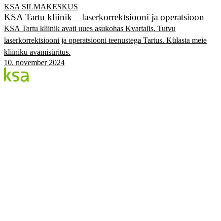
KSA SILMAKESKUS
KSA Tartu kliinik – laserkorrektsiooni ja operatsioon
KSA Tartu kliinik avati uues asukohas Kvartalis. Tutvu
laserkorrektsiooni ja operatsiooni teenustega Tartus. Külasta meie
kliiniku avamisüritus.
10. november 2024
Blogi
Eesti suurim erasilmakeskus. Siin jagame teadmisi,
kogemusi ja uudiseid.
KATEGOORIAD
Flow protseduur
Silmad & tervis
KSA Silmakeskus
Edulood
Elustiil
KSA.EE
Flow3
Nägemise Audit
Hinnakiri
Broneeri