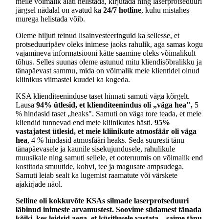
meile võimalik alati helistada, kirjutada ning laserprotseduuri
järgsel nädalal on avatud ka
24/7 hotline
, kuhu mistahes
murega helistada võib.
Oleme hiljuti teinud lisainvesteeringuid ka sellesse, et
protseduuripäev oleks inimese jaoks rahulik, aga samas kogu
vajamineva informatsiooni kätte saamine oleks võimalikult
tõhus. Selles suunas oleme astunud mitu kliendisõbralikku ja
tänapäevast sammu, mida on võimalik meie klientidel olnud
kliinikus viimastel kuudel ka kogeda.
KSA klienditeeninduse taset hinnati samuti väga kõrgelt.
Lausa
94% ütlesid, et klienditeenindus oli „väga hea",
5
% hindasid taset „heaks". Samuti on väga tore teada, et meie
kliendid tunnevad end meie kliinikutes hästi.
95%
vastajatest ütlesid, et meie kliinikute atmosfäär oli väga
hea
, 4 % hindasid atmosfääri heaks. Seda suuresti tänu
tänapäevasele ja kaunile sisekujundusele, rahulikule
muusikale ning samuti sellele, et ooteruumis on võimalik end
kostitada smuutide, kohvi, tee ja magusate ampsudega.
Samuti leiab sealt ka lugemist raamatute või värskete
ajakirjade näol.
Selline oli kokkuvõte KSAs silmade laserprotseduuri
läbinud inimeste arvamustest. Soovime südamest tänada
kõiki, kes leidsid aega, et küsitlusele vastata – saime tänu