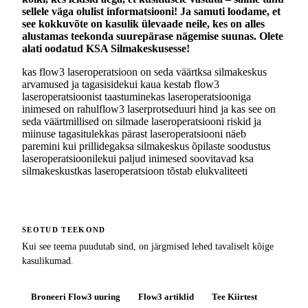
sellele väga olulist informatsiooni! Ja samuti loodame, et
see kokkuvõte on kasulik ülevaade neile, kes on alles
alustamas teekonda suurepärase nägemise suunas. Olete
alati oodatud KSA Silmakeskusesse!
kas flow3 laseroperatsioon on seda väärt
ksa silmakeskus
arvamused ja tagasiside
kui kaua kestab flow3
laseroperatsioonist taastumine
kas laseroperatsiooniga
inimesed on rahul
flow3 laserprotseduuri hind ja kas see on
seda väärt
millised on silmade laseroperatsiooni riskid ja
miinuse tagasitulek
kas pärast laseroperatsiooni näeb
paremini kui prillidega
ksa silmakeskus õpilaste soodustus
laseroperatsioonile
kui paljud inimesed soovitavad ksa
silmakeskust
kas laseroperatsioon tõstab elukvaliteeti
SEOTUD TEEKOND
Kui see teema puudutab sind, on järgmised lehed tavaliselt kõige
kasulikumad.
Broneeri Flow3 uuring
Flow3 artiklid
Tee Kiirtest