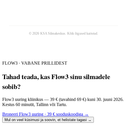
©
2026
KSA Silmakeskus
. Kõik õigused kaitstud.
FLOW3 · VABANE PRILLIDEST
Tahad teada, kas Flow3 sinu silmadele
sobib?
Flow3 uuring kliinikus — 39 € (tavahind 69 €) kuni 30. juuni 2026.
Kestus 60 minutit, Tallinn või Tartu.
Broneeri Flow3 uuring · 39 € sooduskoodiga
→
Mul on veel küsimusi ja soovin, et helistate tagasi
→