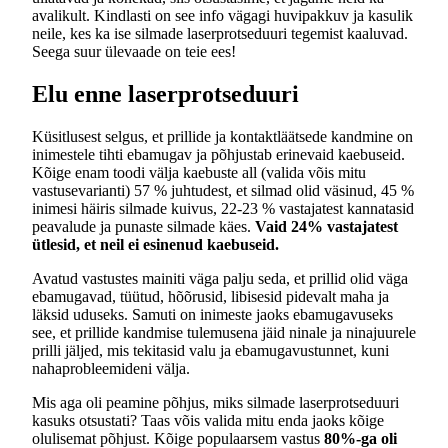
avalikult. Kindlasti on see info vägagi huvipakkuv ja kasulik
neile, kes ka ise silmade laserprotseduuri tegemist kaaluvad.
Seega suur ülevaade on teie ees!
Elu enne laserprotseduuri
Küsitlusest selgus, et prillide ja kontaktläätsede kandmine on
inimestele tihti ebamugav ja põhjustab erinevaid kaebuseid.
Kõige enam toodi välja kaebuste all (valida võis mitu
vastusevarianti) 57 % juhtudest, et silmad olid väsinud, 45 %
inimesi häiris silmade kuivus, 22-23 % vastajatest kannatasid
peavalude ja punaste silmade käes.
Vaid 24% vastajatest
ütlesid, et neil ei esinenud kaebuseid.
Avatud vastustes mainiti väga palju seda, et prillid olid väga
ebamugavad, tüütud, hõõrusid, libisesid pidevalt maha ja
läksid uduseks. Samuti on inimeste jaoks ebamugavuseks
see, et prillide kandmise tulemusena jäid ninale ja ninajuurele
prilli jäljed, mis tekitasid valu ja ebamugavustunnet, kuni
nahaprobleemideni välja.
Mis aga oli peamine põhjus, miks silmade laserprotseduuri
kasuks otsustati? Taas võis valida mitu enda jaoks kõige
olulisemat põhjust. Kõige populaarsem vastus
80%-ga oli