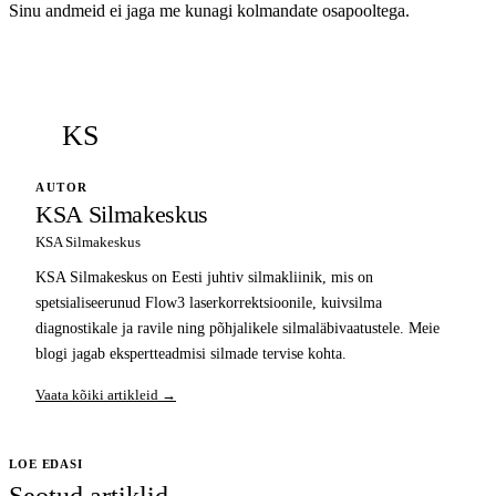
Sinu andmeid ei jaga me kunagi kolmandate osapooltega.
KS
AUTOR
KSA Silmakeskus
KSA Silmakeskus
KSA Silmakeskus on Eesti juhtiv silmakliinik, mis on
spetsialiseerunud Flow3 laserkorrektsioonile, kuivsilma
diagnostikale ja ravile ning põhjalikele silmaläbivaatustele. Meie
blogi jagab ekspertteadmisi silmade tervise kohta.
Vaata kõiki artikleid →
LOE EDASI