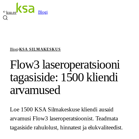
ksa.ee
Blogi
Blogi
›
KSA SILMAKESKUS
Flow3 laseroperatsiooni
tagasiside: 1500 kliendi
arvamused
Loe 1500 KSA Silmakeskuse kliendi ausaid
arvamusi Flow3 laseroperatsioonist. Teadmata
tagasiside rahulolust, hinnatest ja elukvaliteedist.