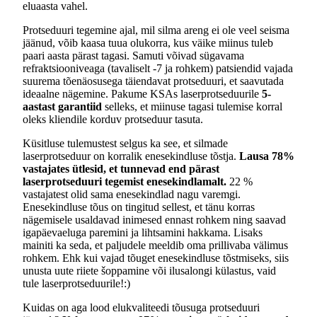
eluaasta vahel.
Protseduuri tegemine ajal, mil silma areng ei ole veel seisma
jäänud, võib kaasa tuua olukorra, kus väike miinus tuleb
paari aasta pärast tagasi. Samuti võivad sügavama
refraktsiooniveaga (tavaliselt -7 ja rohkem) patsiendid vajada
suurema tõenäosusega täiendavat protseduuri, et saavutada
ideaalne nägemine. Pakume KSAs laserprotseduurile
5-
aastast garantiid
selleks, et miinuse tagasi tulemise korral
oleks kliendile korduv protseduur tasuta.
Küsitluse tulemustest selgus ka see, et silmade
laserprotseduur on korralik enesekindluse tõstja.
Lausa 78%
vastajates ütlesid, et tunnevad end pärast
laserprotseduuri tegemist enesekindlamalt.
22 %
vastajatest olid sama enesekindlad nagu varemgi.
Enesekindluse tõus on tingitud sellest, et tänu korras
nägemisele usaldavad inimesed ennast rohkem ning saavad
igapäevaeluga paremini ja lihtsamini hakkama. Lisaks
mainiti ka seda, et paljudele meeldib oma prillivaba välimus
rohkem. Ehk kui vajad tõuget enesekindluse tõstmiseks, siis
unusta uute riiete šoppamine või ilusalongi külastus, vaid
tule laserprotseduurile!:)
Kuidas on aga lood elukvaliteedi tõusuga protseduuri