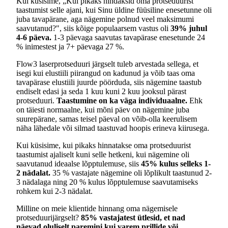
Kui küsisime, „Kui pikaks hindaksid oma protseduurist
taastumist selle ajani, kui Sinu üldine füüsiline enesetunne oli
juba tavapärane, aga nägemine polnud veel maksimumi
saavutanud?", siis kõige populaarsem vastus oli
39% juhul
4-6 päeva.
1-3 päevaga saavutas tavapärase enesetunde 24
% inimestest ja 7+ päevaga 27 %.
Flow3 laserprotseduuri järgselt tuleb arvestada sellega, et
isegi kui elustiili piirangud on kadunud ja võib taas oma
tavapärase elustiili juurde pöörduda, siis nägemine taastub
endiselt edasi ja seda 1 kuu kuni 2 kuu jooksul pärast
protseduuri.
Taastumine on ka väga individuaalne.
Ehk
on täiesti normaalne, kui mõni päev on nägemine juba
suurepärane, samas teisel päeval on võib-olla keerulisem
näha lähedale või silmad taastuvad hoopis erineva kiirusega.
Kui küsisime, kui pikaks hinnatakse oma protseduurist
taastumist ajaliselt kuni selle hetkeni, kui nägemine oli
saavutanud ideaalse lõpptulemuse, siis
45% kulus selleks 1-
2 nädalat.
35 % vastajate nägemine oli lõplikult taastunud 2-
3 nädalaga ning 20 % kulus lõpptulemuse saavutamiseks
rohkem kui 2-3 nädalat.
Milline on meie klientide hinnang oma nägemisele
protseduurijärgselt?
85% vastajatest ütlesid, et nad
näevad oluliselt paremini kui varem prillide või