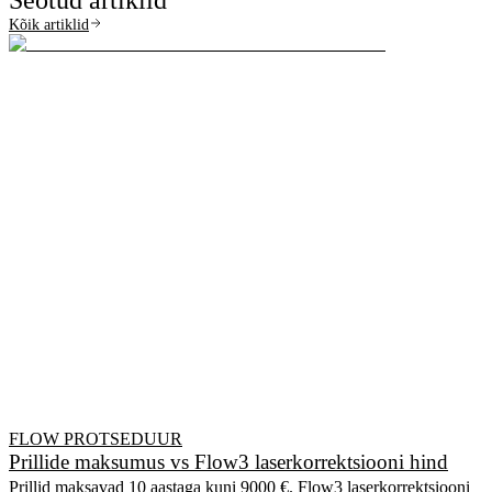
Seotud artiklid
Kõik artiklid
FLOW PROTSEDUUR
Prillide maksumus vs Flow3 laserkorrektsiooni hind
Prillid maksavad 10 aastaga kuni 9000 €. Flow3 laserkorrektsiooni