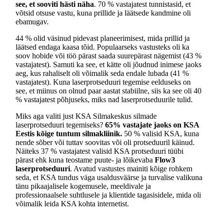
see, et sooviti hästi näha
. 70 % vastajatest tunnistasid, et
võtsid otsuse vastu, kuna prillide ja läätsede kandmine oli
ebamugav.
44 % olid väsinud pidevast planeerimisest, mida prillid ja
läätsed endaga kaasa tõid. Populaarseks vastusteks oli ka
soov hobide või töö pärast saada suurepärast nägemist (43 %
vastajatest). Samuti ka see, et kätte oli jõudnud inimese jaoks
aeg, kus rahaliselt oli võimalik seda endale lubada (41 %
vastajatest). Kuna laserprotseduuri tegemise eelduseks on
see, et miinus on olnud paar aastat stabiilne, siis ka see oli 40
% vastajatest põhjuseks, miks nad laserprotseduurile tulid.
Miks aga valiti just KSA Silmakeskus silmade
laserprotseduuri tegemiseks?
65% vastajate jaoks on KSA
Eestis kõige tuntum silmakliinik.
50 % valisid KSA, kuna
nende sõber või tuttav soovitas või oli protseduuril käinud.
Näiteks 37 % vastajatest valisid KSA protseduuri tüübi
pärast ehk kuna teostame puute- ja lõikevaba
Flow3
laserprotseduuri
. Avatud vastustes mainiti kõige rohkem
seda, et KSA tundus väga usaldusväärse ja turvalise valikuna
tänu pikaajalisele kogemusele, meeldivale ja
professionaalsele suhtlusele ja klientide tagasisidele, mida oli
võimalik leida KSA kohta internetist.