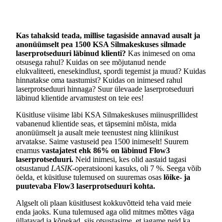
Kas tahaksid teada, millise tagasiside annavad ausalt ja
anonüümselt pea 1500 KSA Silmakeskuses silmade
laserprotseduuri läbinud klienti?
Kas inimesed on oma
otsusega rahul? Kuidas on see mõjutanud nende
elukvaliteeti, enesekindlust, spordi tegemist ja muud? Kuidas
hinnatakse oma taastumist? Kuidas on inimesed rahul
laserprotseduuri hinnaga? Suur ülevaade laserprotseduuri
läbinud klientide arvamustest on teie ees!
Küsitluse viisime läbi KSA Silmakeskuses miinusprillidest
vabanenud klientide seas, et täpsemini mõista, mida
anonüümselt ja ausalt meie teenustest ning kliinikust
arvatakse. Saime vastuseid pea 1500 inimeselt! Suurem
enamus
vastajatest ehk 86% on läbinud Flow3
laserprotseduuri.
Neid inimesi, kes olid aastaid tagasi
otsustanud
LASIK
-operatsiooni kasuks, oli 7 %. Seega võib
öelda, et küsitluse tulemused on suuremas osas
lõike- ja
puutevaba Flow3 laserprotseduuri kohta.
Algselt oli plaan küsitlusest kokkuvõtteid teha vaid meie
enda jaoks. Kuna tulemused aga olid mitmes mõttes väga
üllatavad ja kõnekad, siis otsustasime, et jagame neid ka