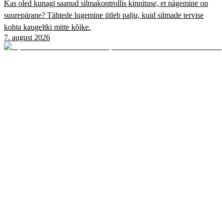
Kas oled kunagi saanud silmakontrollis kinnituse, et nägemine on
suurepärane? Tähtede lugemine ütleb palju, kuid silmade tervise
kohta kaugeltki mitte kõike.
7. august 2026