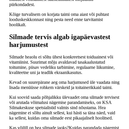
piirkondadest.
Kõige turvalisem on korjata taimi oma aiast või puhtast
looduskeskkonnast ning pesta need enne tarvitamist
hoolikalt.
Silmade tervis algab igapäevastest
harjumustest
Silmade heaolu ei sõltu ühest konkreetsest toiduainest või
vitamiinist. Suurimat mõju avaldavad tasakaalustatud
toitumine, piisav vedeliku tarbimine, regulaarne liikumine,
kvaliteetne uni ja teadlik ekraanikasutus.
Kevad on suurepärane aeg oma harjumused üle vaadata ning
lisada menüüsse rohkem värskeid ja toitainerikkaid taimi.
Kui soovid saada põhjalikku ülevaadet oma silmade tervisest
või arutada võimalusi nägemise parandamiseks, on KSA
Silmakeskuse spetsialistid valmis sind nõustama. Hea
nägemine ei sõltu ainult sellest, kui hästi sa täna näed, vaid
ka sellest, kuidas oma silmade eest pikaajaliselt hoolitsed.
Kas võilill on hea silmade jaoks?
Kuidas parandada nägemist