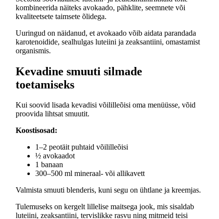
kombineerida näiteks avokaado, pähklite, seemnete või
kvaliteetsete taimsete õlidega.
Uuringud on näidanud, et avokaado võib aidata parandada
karotenoidide, sealhulgas luteiini ja zeaksantiini, omastamist
organismis.
Kevadine smuuti silmade
toetamiseks
Kui soovid lisada kevadisi võililleõisi oma menüüsse, võid
proovida lihtsat smuutit.
Koostisosad:
1–2 peotäit puhtaid võililleõisi
½ avokaadot
1 banaan
300–500 ml mineraal- või allikavett
Valmista smuuti blenderis, kuni segu on ühtlane ja kreemjas.
Tulemuseks on kergelt lillelise maitsega jook, mis sisaldab
luteiini, zeaksantiini, tervislikke rasvu ning mitmeid teisi