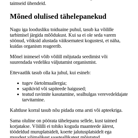
taimseid ühendeid.
Mõned olulised tähelepanekud
Nagu iga loodusliku toiduaine puhul, tasub ka võilille
tarbimisel järgida mõõdukust. Kui sa ei ole seda varem
söönud, võiksid alustada väiksematest kogustest, et näha,
kuidas organism reageerib.
Mõnel inimesel võib võilill mõjutada seedimist või
suurendada vedeliku väljutamist organismist.
Ettevaatlik tasub olla ka juhul, kui esineb:
tugev õietolmuallergia;
sapikivid või sapiteede haigused;
teatud ravimite kasutamine, sealhulgas verevedeldajate
tarvitamine.
Kahtluse korral tasub nõu pidada oma arsti või apteekriga.
Sama oluline on pöörata tähelepanu sellele, kust taimed
korjatakse. Võililli ei tohiks koguda maanteede äärest,
töödeldud muruplatsidelt, koerte jalutusplatsidelt ega
muudest võimalikest saasteallikatest mõjutatud