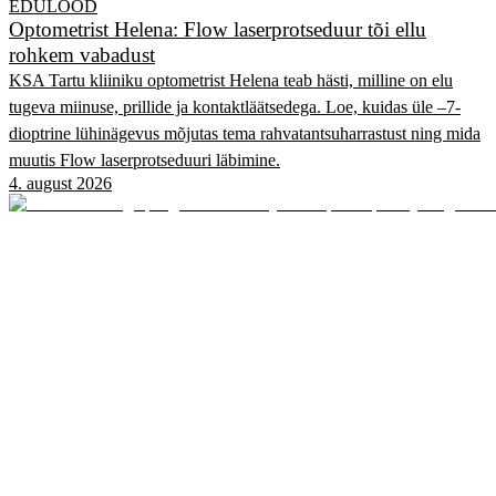
EDULOOD
Optometrist Helena: Flow laserprotseduur tõi ellu
rohkem vabadust
KSA Tartu kliiniku optometrist Helena teab hästi, milline on elu
tugeva miinuse, prillide ja kontaktläätsedega. Loe, kuidas üle –7-
dioptrine lühinägevus mõjutas tema rahvatantsuharrastust ning mida
muutis Flow laserprotseduuri läbimine.
4. august 2026