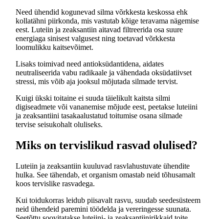
Need ühendid kogunevad silma võrkkesta keskossa ehk
kollatähni piirkonda, mis vastutab kõige teravama nägemise
eest. Luteiin ja zeaksantiin aitavad filtreerida osa suure
energiaga sinisest valgusest ning toetavad võrkkesta
loomulikku kaitsevõimet.
Lisaks toimivad need antioksüdantidena, aidates
neutraliseerida vabu radikaale ja vähendada oksüdatiivset
stressi, mis võib aja jooksul mõjutada silmade tervist.
Kuigi ükski toitaine ei suuda täielikult kaitsta silmi
digiseadmete või vananemise mõjude eest, peetakse luteiini
ja zeaksantiini tasakaalustatud toitumise osana silmade
tervise seisukohalt oluliseks.
Miks on tervislikud rasvad olulised?
Luteiin ja zeaksantiin kuuluvad rasvlahustuvate ühendite
hulka. See tähendab, et organism omastab neid tõhusamalt
koos tervislike rasvadega.
Kui toidukorras leidub piisavalt rasvu, suudab seedesüsteem
neid ühendeid paremini töödelda ja vereringesse suunata.
Seetõttu soovitatakse luteiini- ja zeaksantiinirikkaid toite