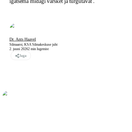
igatsema midagi värsket ja turgutavat .
Dr. Ants Haavel
Silmaarst, KSA Silmakeskuse juht
2. juuni 2026
2
min lugemist
Jaga