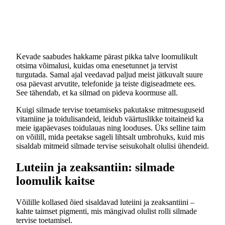
Kevade saabudes hakkame pärast pikka talve loomulikult
otsima võimalusi, kuidas oma enesetunnet ja tervist
turgutada. Samal ajal veedavad paljud meist jätkuvalt suure
osa päevast arvutite, telefonide ja teiste digiseadmete ees.
See tähendab, et ka silmad on pideva koormuse all.
Kuigi silmade tervise toetamiseks pakutakse mitmesuguseid
vitamiine ja toidulisandeid, leidub väärtuslikke toitaineid ka
meie igapäevases toidulauas ning looduses. Üks selline taim
on võilill, mida peetakse sageli lihtsalt umbrohuks, kuid mis
sisaldab mitmeid silmade tervise seisukohalt olulisi ühendeid.
Luteiin ja zeaksantiin: silmade
loomulik kaitse
Võilille kollased õied sisaldavad luteiini ja zeaksantiini –
kahte taimset pigmenti, mis mängivad olulist rolli silmade
tervise toetamisel.