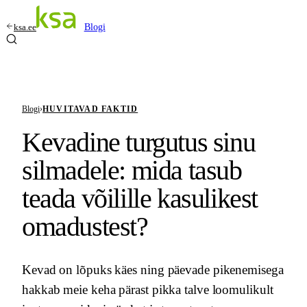
ksa.ee
Blogi
Blogi
›
HUVITAVAD FAKTID
Kevadine turgutus sinu
silmadele: mida tasub
teada võilille kasulikest
omadustest?
Kevad on lõpuks käes ning päevade pikenemisega
hakkab meie keha pärast pikka talve loomulikult