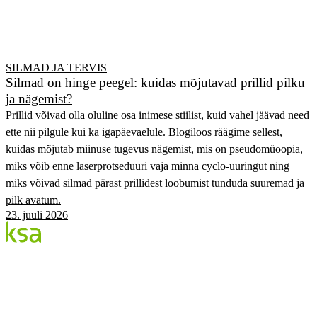
SILMAD JA TERVIS
Silmad on hinge peegel: kuidas mõjutavad prillid pilku
ja nägemist?
Prillid võivad olla oluline osa inimese stiilist, kuid vahel jäävad need
ette nii pilgule kui ka igapäevaelule. Blogiloos räägime sellest,
kuidas mõjutab miinuse tugevus nägemist, mis on pseudomüoopia,
miks võib enne laserprotseduuri vaja minna cyclo-uuringut ning
miks võivad silmad pärast prillidest loobumist tunduda suuremad ja
pilk avatum.
23. juuli 2026
Blogi
Eesti suurim erasilmakeskus. Siin jagame teadmisi,
kogemusi ja uudiseid.
KATEGOORIAD