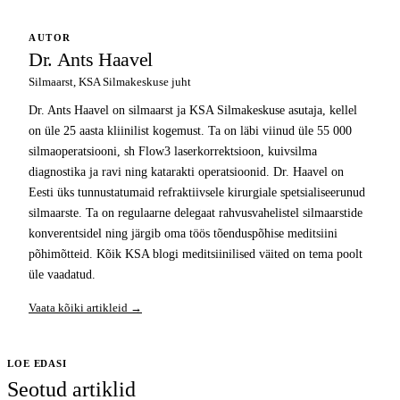
AUTOR
Dr. Ants Haavel
Silmaarst, KSA Silmakeskuse juht
Dr. Ants Haavel on silmaarst ja KSA Silmakeskuse asutaja, kellel
on üle 25 aasta kliinilist kogemust. Ta on läbi viinud üle 55 000
silmaoperatsiooni, sh Flow3 laserkorrektsioon, kuivsilma
diagnostika ja ravi ning katarakti operatsioonid. Dr. Haavel on
Eesti üks tunnustatumaid refraktiivsele kirurgiale spetsialiseerunud
silmaarste. Ta on regulaarne delegaat rahvusvahelistel silmaarstide
konverentsidel ning järgib oma töös tõenduspõhise meditsiini
põhimõtteid. Kõik KSA blogi meditsiinilised väited on tema poolt
üle vaadatud.
Vaata kõiki artikleid →
LOE EDASI
Seotud artiklid