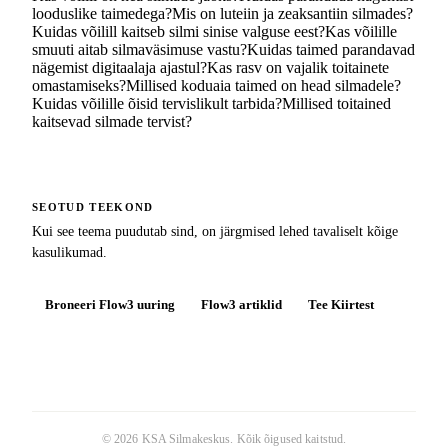
looduslike taimedega?
Mis on luteiin ja zeaksantiin silmades?
Kuidas võilill kaitseb silmi sinise valguse eest?
Kas võilille
smuuti aitab silmaväsimuse vastu?
Kuidas taimed parandavad
nägemist digitaalaja ajastul?
Kas rasv on vajalik toitainete
omastamiseks?
Millised koduaia taimed on head silmadele?
Kuidas võilille õisid tervislikult tarbida?
Millised toitained
kaitsevad silmade tervist?
SEOTUD TEEKOND
Kui see teema puudutab sind, on järgmised lehed tavaliselt kõige
kasulikumad.
Broneeri Flow3 uuring
Flow3 artiklid
Tee Kiirtest
©
2026
KSA Silmakeskus
. Kõik õigused kaitstud.