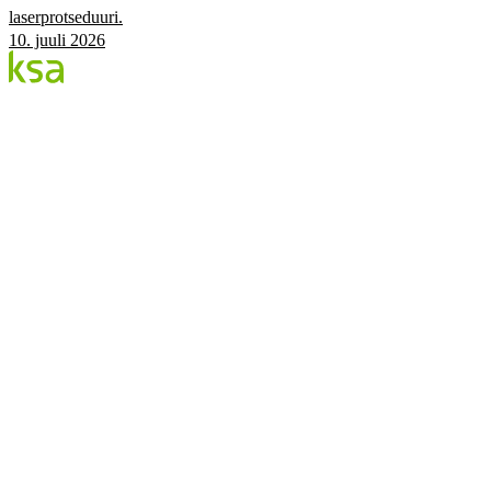
laserprotseduuri.
10. juuli 2026
Blogi
Eesti suurim erasilmakeskus. Siin jagame teadmisi,
kogemusi ja uudiseid.
KATEGOORIAD
Flow protseduur
Silmad & tervis
KSA Silmakeskus
Edulood
Elustiil
KSA.EE
Flow3
Nägemise Audit
Hinnakiri
Broneeri
©
2026
KSA Silmakeskus
Privaatsus
Facebook
Instagram
Küpsiste seaded