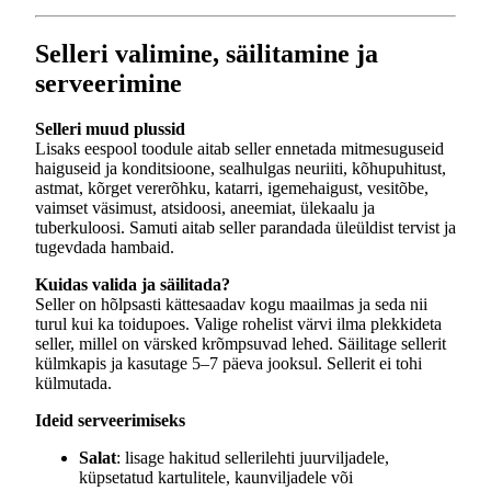
Selleri valimine, säilitamine ja
serveerimine
Selleri muud plussid
Lisaks eespool toodule aitab seller ennetada mitmesuguseid
haiguseid ja konditsioone, sealhulgas neuriiti, kõhupuhitust,
astmat, kõrget vererõhku, katarri, igemehaigust, vesitõbe,
vaimset väsimust, atsidoosi, aneemiat, ülekaalu ja
tuberkuloosi. Samuti aitab seller parandada üleüldist tervist ja
tugevdada hambaid.
Kuidas valida ja säilitada?
Seller on hõlpsasti kättesaadav kogu maailmas ja seda nii
turul kui ka toidupoes. Valige rohelist värvi ilma plekkideta
seller, millel on värsked krõmpsuvad lehed. Säilitage sellerit
külmkapis ja kasutage 5–7 päeva jooksul. Sellerit ei tohi
külmutada.
Ideid serveerimiseks
Salat
: lisage hakitud sellerilehti juurviljadele,
küpsetatud kartulitele, kaunviljadele või