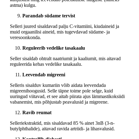
astma) kulgu.
Parandab südame tervist
Selleri juured sisaldavad palju C-vitamiini, kiudaineid ja
muid orgaanilisi aineid, mis tugevdavad südame- ja
veresoonkonda.
Reguleerib vedelike tasakaalu
Seller sisaldab ohtralt naatriumit ja kaaliumit, mis aitavad
reguleerida kehas vedelike tasakaalu.
Leevendab migreeni
Selleris sisalduv kumariin võib aidata leevendada
migreenihoogusid. Selle täpne toime pole selge, kuid
uuringud viitavad, et see aitab piirata ajus lämmastikoksiidi
vabanemist, mis põhjustab peavalusid ja migreene.
Ravib reumat
Selleriekstraktid, mis sisaldavad 85 % ainet 3nB (3-n-
butylphthalide), aitavad ravida artriidi- ja lihasvalusid.