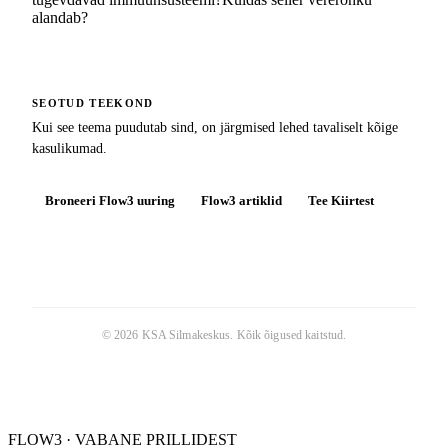
alandab?
SEOTUD TEEKOND
Kui see teema puudutab sind, on järgmised lehed tavaliselt kõige
kasulikumad.
Broneeri Flow3 uuring
Flow3 artiklid
Tee Kiirtest
©
2026
KSA Silmakeskus
. Kõik õigused kaitstud.
FLOW3 · VABANE PRILLIDEST