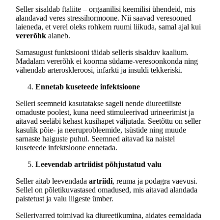
Seller sisaldab ftaliite – orgaanilisi keemilisi ühendeid, mis
alandavad veres stressihormoone. Nii saavad veresooned
laieneda, et verel oleks rohkem ruumi liikuda, samal ajal kui
vererõhk
alaneb.
Samasugust funktsiooni täidab selleris sisalduv kaalium.
Madalam vererõhk ei koorma südame-veresoonkonda ning
vähendab arteroskleroosi, infarkti ja insuldi tekkeriski.
Ennetab kuseteede infektsioone
Selleri seemneid kasutatakse sageli nende diureetiliste
omaduste poolest, kuna need stimuleerivad urineerimist ja
aitavad seeläbi kehast kusihapet väljutada. Seetõttu on seller
kasulik põie- ja neeruprobleemide, tsüstide ning muude
sarnaste haiguste puhul. Seemned aitavad ka naistel
kuseteede infektsioone ennetada.
Leevendab artriidist põhjustatud valu
Seller aitab leevendada
artriidi
, reuma ja podagra vaevusi.
Sellel on põletikuvastased omadused, mis aitavad alandada
paistetust ja valu liigeste ümber.
Sellerivarred toimivad ka diureetikumina, aidates eemaldada