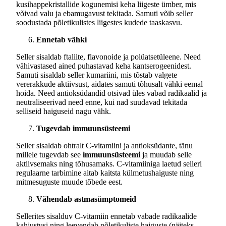
kusihappekristallide kogunemisi keha liigeste ümber, mis
võivad valu ja ebamugavust tekitada. Samuti võib seller
soodustada põletikulistes liigestes kudede taaskasvu.
Ennetab vähki
Seller sisaldab ftaliite, flavonoide ja polüatsetüleene. Need
vähivastased ained puhastavad keha kantserogeenidest.
Samuti sisaldab seller kumariini, mis tõstab valgete
vererakkude aktiivsust, aidates samuti tõhusalt vähki eemal
hoida. Need antioksüdandid otsivad üles vabad radikaalid ja
neutraliseerivad need enne, kui nad suudavad tekitada
selliseid haiguseid nagu vähk.
Tugevdab immuunsüsteemi
Seller sisaldab ohtralt C-vitamiini ja antioksüdante, tänu
millele tugevdab see
immuunsüsteemi
ja muudab selle
aktiivsemaks ning tõhusamaks. C-vitamiiniga laetud selleri
regulaarne tarbimine aitab kaitsta külmetushaiguste ning
mitmesuguste muude tõbede eest.
Vähendab astmasümptomeid
Sellerites sisalduv C-vitamiin ennetab vabade radikaalide
kahjustusi ning leevendab põletikuliste haiguste (näiteks