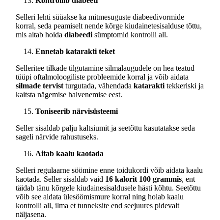
Kontrollib diabeeti
Selleri lehti süüakse ka mitmesuguste diabeedivormide
korral, seda peamiselt nende kõrge kiudainetesisalduse tõttu,
mis aitab hoida
diabeedi
sümptomid kontrolli all.
Ennetab katarakti teket
Selleritee tilkade tilgutamine silmalaugudele on hea teatud
tüüpi oftalmoloogiliste probleemide korral ja võib aidata
silmade tervist
turgutada, vähendada
katarakti
tekkeriski ja
kaitsta nägemise halvenemise eest.
Toniseerib närvisüsteemi
Seller sisaldab palju kaltsiumit ja seetõttu kasutatakse seda
sageli närvide rahustuseks.
Aitab kaalu kaotada
Selleri regulaarne söömine enne toidukordi võib aidata kaalu
kaotada. Seller sisaldab vaid
16 kalorit 100 grammis
, ent
täidab tänu kõrgele kiudainesisaldusele hästi kõhtu. Seetõttu
võib see aidata ülesöömismure korral ning hoiab kaalu
kontrolli all, ilma et tunneksite end seejuures pidevalt
näljasena.