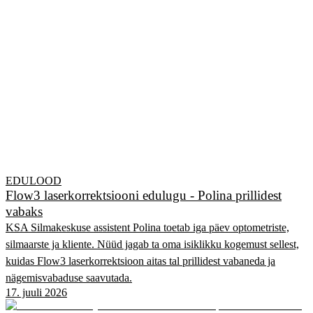
EDULOOD
Flow3 laserkorrektsiooni edulugu - Polina prillidest
vabaks
KSA Silmakeskuse assistent Polina toetab iga päev optometriste,
silmaarste ja kliente. Nüüd jagab ta oma isiklikku kogemust sellest,
kuidas Flow3 laserkorrektsioon aitas tal prillidest vabaneda ja
nägemisvabaduse saavutada.
17. juuli 2026