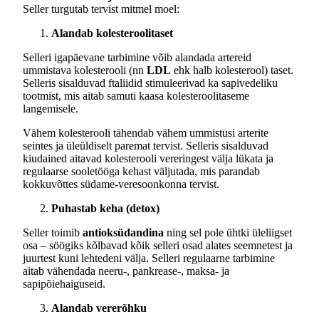
Seller turgutab tervist mitmel moel:
Alandab kolesteroolitaset
Selleri igapäevane tarbimine võib alandada artereid
ummistava kolesterooli (nn
LDL
ehk halb kolesterool) taset.
Selleris sisalduvad ftaliidid stimuleerivad ka sapivedeliku
tootmist, mis aitab samuti kaasa kolesteroolitaseme
langemisele.
Vähem kolesterooli tähendab vähem ummistusi arterite
seintes ja üleüldiselt paremat tervist. Selleris sisalduvad
kiudained aitavad kolesterooli vereringest välja lükata ja
regulaarse sooletööga kehast väljutada, mis parandab
kokkuvõttes südame-veresoonkonna tervist.
Puhastab keha (detox)
Seller toimib
antioksüdandina
ning sel pole ühtki üleliigset
osa – söögiks kõlbavad kõik selleri osad alates seemnetest ja
juurtest kuni lehtedeni välja. Selleri regulaarne tarbimine
aitab vähendada neeru-, pankrease-, maksa- ja
sapipõiehaiguseid.
Alandab vererõhku