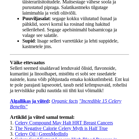
täisterariisitoitudele. Maitsestage vähese soola ja
purustatud pipraga. Salatikastmeks tilgutage
laimimahla ja veidi oliiviõli.
Puuviljasalat
: segage kokku viilutatud õunad ja
pähklid, soovi korral ka rosinad ning hakitud
sellerilehed. Segage apelsinimahl balsamicoga ja
valage see salatile.
Supid
: lisage selleri varretükke ja lehti suppidele,
kastmetele jms.
Väike ettevaatus
Selleri seemed sisaldavad lenduvaid õlisid, flavonoide,
kumariini ja linoolhapet, mistõttu ei sobi see rasedatele
naistele, kuna võib põhjustada emaka kokkutõmbeid. Ent kui
te pole parajasti lapseootel, tasub neid krõmpsuvaid, rohelisi
ja tervislikke pulki nautida nii tihti kui võimalik!
Algallikas ja viited
:
Organic facts
"Incredible 15 Celery
Benefits"
Artiklid ja viited samal teemal:
1.
Celery Compound May Halt HRT Breast Cancers
2.
The Negative Calorie Celery Myth is Half True
3.
Celery Oil | GreenMedInfo