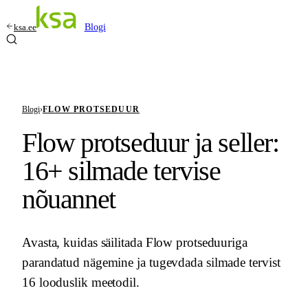
ksa.ee
Blogi
Blogi
›
FLOW PROTSEDUUR
Flow protseduur ja seller:
16+ silmade tervise
nõuannet
Avasta, kuidas säilitada Flow protseduuriga
parandatud nägemine ja tugevdada silmade tervist
16 looduslik meetodil.