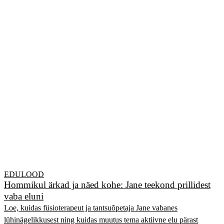
EDULOOD
Hommikul ärkad ja näed kohe: Jane teekond prillidest
vaba eluni
Loe, kuidas füsioterapeut ja tantsuõpetaja Jane vabanes
lühinägelikkusest ning kuidas muutus tema aktiivne elu pärast