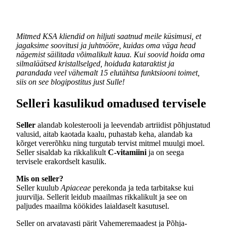
Mitmed KSA kliendid on hiljuti saatnud meile küsimusi, et
jagaksime soovitusi ja juhtnööre, kuidas oma väga head
nägemist säilitada võimalikult kaua. Kui soovid hoida oma
silmaläätsed kristallselged, hoiduda kataraktist ja
parandada veel vähemalt 15 elutähtsa funktsiooni toimet,
siis on see blogipostitus just Sulle!
Selleri kasulikud omadused tervisele
Seller
alandab kolesterooli ja leevendab artriidist põhjustatud
valusid, aitab kaotada kaalu, puhastab keha, alandab ka
kõrget vererõhku ning turgutab tervist mitmel muulgi moel.
Seller sisaldab ka rikkalikult
C-vitamiini
ja on seega
tervisele erakordselt kasulik.
Mis on seller?
Seller kuulub
Apiaceae
perekonda ja teda tarbitakse kui
juurvilja. Sellerit leidub maailmas rikkalikult ja see on
paljudes maailma köökides laialdaselt kasutusel.
Seller on arvatavasti pärit Vahemeremaadest ja Põhja-