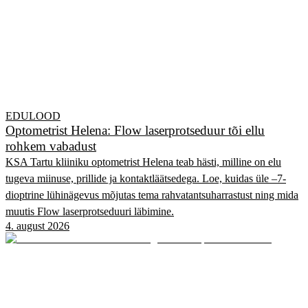
EDULOOD
Optometrist Helena: Flow laserprotseduur tõi ellu
rohkem vabadust
KSA Tartu kliiniku optometrist Helena teab hästi, milline on elu
tugeva miinuse, prillide ja kontaktläätsedega. Loe, kuidas üle –7-
dioptrine lühinägevus mõjutas tema rahvatantsuharrastust ning mida
muutis Flow laserprotseduuri läbimine.
4. august 2026