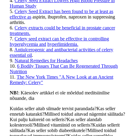
4.
Celery Seed Extract Lowers High Blood Pressure in
Human Study
5.
Celery Seed Extract has been found to be at least as
effective as
aspirin, ibuprofen, naproxen in suppressing
arthritis.
6.
Celery extracts could be beneficial in prostate cancer
treatments.
7.
Celery seed extract can be effective in controlling
hyperglycemia and
hyperlimidemia.
8.
Antiulcerogenic and antibacterial activities of celery
essential oil
.
9.
Natural Remedies for Headaches
10.
6 Bodily Tissues That Can Be Regenerated Through
Nutrition
11.
The New York Times "A New Look at an Ancient
Remedy: Celery"
NB!
: Käesolev artikkel ei ole mõeldud meditsiinilise
nõuande, dia
Kuidas seller aitab silmade tervist parandada?
Kas seller
ennetab katarakti?
Millised toidud aitavad nägemist säilitada?
Kui palju kaloreid on selleris?
Kas seller alandab
kolesterooli?
Millised vitamiinid on selleris?
Kuidas sellerit
säilitada?
Kas seller sobib diabeetikutele?
Millised toidud
tugevdavad immuunsüsteemi?
Kuidas seller vererõhku