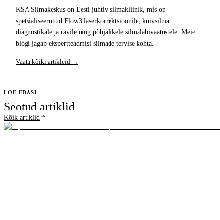
KSA Silmakeskus on Eesti juhtiv silmakliinik, mis on
spetsialiseerunud Flow3 laserkorrektsioonile, kuivsilma
diagnostikale ja ravile ning põhjalikele silmaläbivaatustele. Meie
blogi jagab ekspertteadmisi silmade tervise kohta.
Vaata kõiki artikleid →
LOE EDASI
Seotud artiklid
Kõik artiklid