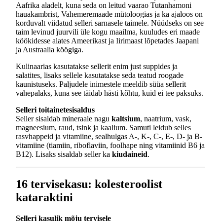
Aafrika aladelt, kuna seda on leitud vaarao Tutanhamoni
hauakambrist, Vahemeremaade mütoloogias ja ka ajaloos on
korduvalt viidatud selleri sarnasele taimele. Nüüdseks on see
taim levinud juurvili üle kogu maailma, kuuludes eri maade
köökidesse alates Ameerikast ja Iirimaast lõpetades Jaapani
ja Austraalia köögiga.
Kulinaarias kasutatakse sellerit enim just suppides ja
salatites, lisaks sellele kasutatakse seda teatud roogade
kaunistuseks. Paljudele inimestele meeldib süüa sellerit
vahepalaks, kuna see täidab hästi kõhtu, kuid ei tee paksuks.
Selleri toitainetesisaldus
Seller sisaldab mineraale nagu
kaltsium
, naatrium, vask,
magneesium, raud, tsink ja kaalium. Samuti leidub selles
rasvhappeid ja vitamiine, sealhulgas A-, K-, C-, E-, D- ja B-
vitamiine (tiamiin, riboflaviin, foolhape ning vitamiinid B6 ja
B12). Lisaks sisaldab seller ka
kiudaineid
.
16 tervisekasu: kolesteroolist
kataraktini
Selleri kasulik mõju tervisele