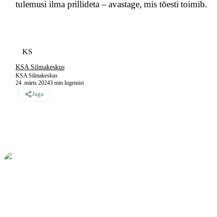
tulemusi ilma prillideta – avastage, mis tõesti toimib.
KS
KSA Silmakeskus
KSA Silmakeskus
24. märts 2024
3
min lugemist
Jaga