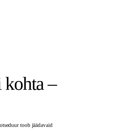
i kohta –
rotseduur toob jäädavaid