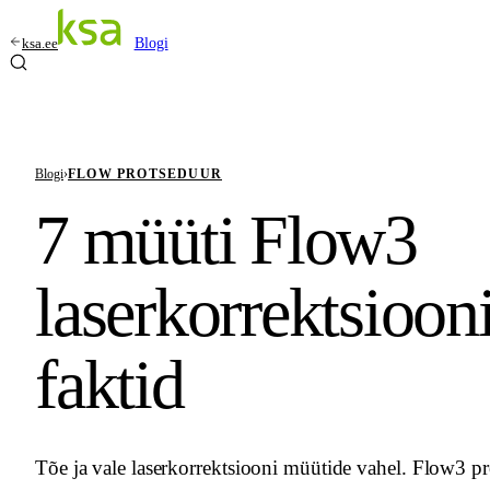
ksa.ee
Blogi
Blogi
›
FLOW PROTSEDUUR
7 müüti Flow3
laserkorrektsioon
faktid
Tõe ja vale laserkorrektsiooni müütide vahel. Flow3 p