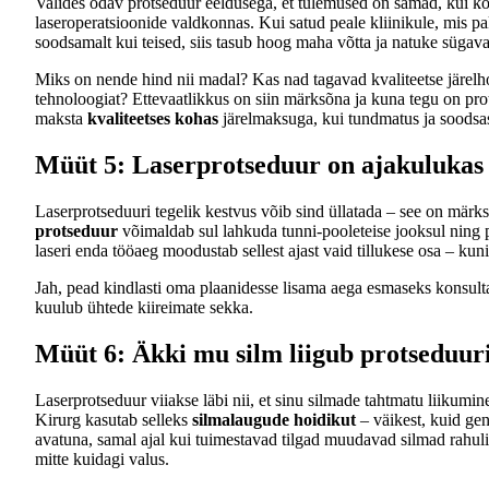
Valides odav protseduur eeldusega, et tulemused on samad, kui kõ
laseroperatsioonide valdkonnas. Kui satud peale kliinikule, mis 
soodsamalt kui teised, siis tasub hoog maha võtta ja natuke sügav
Miks on nende hind nii madal? Kas nad tagavad kvaliteetse järe
tehnoloogiat? Ettevaatlikkus on siin märksõna ja kuna tegu on prot
maksta
kvaliteetses kohas
järelmaksuga, kui tundmatus ja soodsas
Müüt 5: Laserprotseduur on ajakulukas
Laserprotseduuri tegelik kestvus võib sind üllatada – see on märk
protseduur
võimaldab sul lahkuda tunni-pooleteise jooksul ning 
laseri enda tööaeg moodustab sellest ajast vaid tillukese osa – kun
Jah, pead kindlasti oma plaanidesse lisama aega esmaseks konsultat
kuulub ühtede kiireimate sekka.
Müüt 6: Äkki mu silm liigub protseduur
Laserprotseduur viiakse läbi nii, et sinu silmade tahtmatu liikumin
Kirurg kasutab selleks
silmalaugude hoidikut
– väikest, kuid geni
avatuna, samal ajal kui tuimestavad tilgad muudavad silmad rahuli
mitte kuidagi valus.