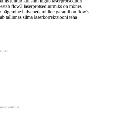
ik
mis juhtub kui silm liigub laserprotseduuri
estab flow3 laserprotseduur
miks on mõnes
õib nägemine halveneda
milline garantii on flow3
ab tallinnas silma laserkorrektsiooni teha
kumad.
used kaitstud.