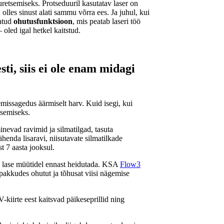
uretsemiseks. Protseduuril kasutatav laser on
 olles sinust alati sammu võrra ees. Ja juhul, kui
tatud
ohutusfunktsioon
, mis peatab laseri töö
oled igal hetkel kaitstud.
ti, siis ei ole enam midagi
missagedus äärmiselt harv. Kuid isegi, kui
tsemiseks.
nevad ravimid ja silmatilgad, tasuta
ähenda lisaravi, niisutavate silmatilkade
t 7 aasta jooksul.
a lase müütidel ennast heidutada. KSA
Flow3
pakkudes ohutut ja tõhusat viisi nägemise
kiirte eest kaitsvad päikeseprillid ning