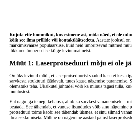
Kujuta ette hommikut, kus esimene asi, mida näed, ei ole udun
kõik see ilma prillide või kontaktläätsedeta.
Aastate jooksul on 
märkimisväärse populaarsuse, kuid neid ümbritsevad mitmed müüd
lükkame ümber seitse kõige levinumat neist.
Müüt 1: Laserprotseduuri mõju ei ole j
On üks levinud müüt, et laserprotseduurist saadud kasu ei kesta i
sarvkesta struktuuri jäädavalt, tuues kaasa nägemise paranemise. 
olematuks teha. Üksikutel juhtudel võib ka miinus tagasi tulla, kui
muutustest.
Ent nagu iga teinegi kehaosa, allub ka sarvkest vananemisele – mi
peatada. See tähendab, et vanuse lisandudes võib sinu nägemine p
protseduuri toime kaob; see tähendab üksnes, et sinu silmad vanan
ilma sekkumiseta. Milline on nägemine aastaid pärast laserprotsed