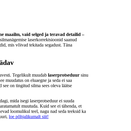
e maailm, vaid selged ja teravad detailid –
silmanägemise laserkorrektsioonid saanud
id, mis võivad tekitada segadust. Täna
äädav
gavesti. Tegelikult muudab
laserprotseduur
sinu
See muudatus on eluaegne ja seda ei saa
d see on tingitud silma sees oleva läätse
dagi, mida isegi laserprotseduur ei suuda
aratamatult muutuda. Kuid see ei tähenda, et
evad loomulikul teel, nagu nad seda teeksid ka
uuri,
loe põhjalikumalt siit!