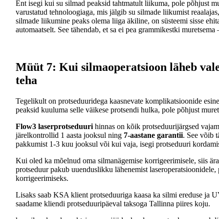
Ent isegi kui su silmad peaksid tahtmatult liikuma, pole põhjust m
varustatud tehnoloogiaga, mis jälgib su silmade liikumist reaalajas,
silmade liikumine peaks olema liiga äkiline, on süsteemi sisse ehi
automaatselt. See tähendab, et sa ei pea grammikestki muretsema – 
Müüt 7: Kui silmaoperatsioon läheb vales
teha
Tegelikult on protseduuridega kaasnevate komplikatsioonide esine
peaksid kuuluma selle väikese protsendi hulka, pole põhjust mure
Flow3 laserprotseduuri
hinnas on kõik protseduurijärgsed vajami
järelkontrollid 1 aasta jooksul ning
7-aastane garantii
. See võib t
pakkumist 1-3 kuu jooksul või kui vaja, isegi protseduuri kordamis
Kui oled ka mõelnud oma silmanägemise korrigeerimisele, siis är
protseduur pakub uuenduslikku lähenemist laseroperatsioonidele, 
korrigeerimiseks.
Lisaks saab KSA klient protseduuriga kaasa ka silmi ereduse ja UV-
saadame kliendi protseduuripäeval taksoga Tallinna piires koju.