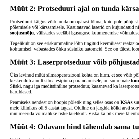
Müüt 2: Protseduuri ajal on tunda kärs
Protseduuri käigus võib tunda omapärast lõhna, kuid pole põhjust m
põlemisele või kärssamisele. Kasutatavad laserid on kujundatud nii,
soojusmõju
, välistades seeläbi igasuguse kuumenemise võimaluse
Tegelikult on see eriskummaline lõhn tingitud keemilisest reaktsioon
kohtumisel, vabastades õhku süsiniku aatomeid. See on täiesti loo
Müüt 3: Laserprotseduur võib põhjusta
Üks levinud müüt silmaoperatsiooni kohta on hirm, et see võib p
keskendub ainult silma esipinna parandamisele, on suuremate
kom
Siiski, nagu iga meditsiiniline protseduur, kaasnevad ka laserprot
haruldased.
Peamiseks nendest on hoopis põletik ning selles osas on
KSAs
suu
meie kliinikus oli 5 aastat tagasi. Oluline on järgida kõiki arsti so
minimeerida võimalikke riske täielikult. Viska ka pilk meie klient
Müüt 4: Odavam hind tähendab sama tu