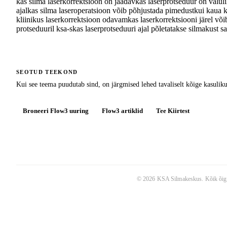
kas silma laserkorrektsioon on jäädav
kas laserprotseduur on valul
ajal
kas silma laseroperatsioon võib põhjustada pimedust
kui kaua k
kliinikus laserkorrektsioon odavam
kas laserkorrektsiooni järel v
protseduuril ksa-s
kas laserprotseduuri ajal põletatakse silma
kust sa
SEOTUD TEEKOND
Kui see teema puudutab sind, on järgmised lehed tavaliselt kõige kasuli
Broneeri Flow3 uuring
Flow3 artiklid
Tee Kiirtest
©
2026
KSA Silmakeskus
. Kõik õig