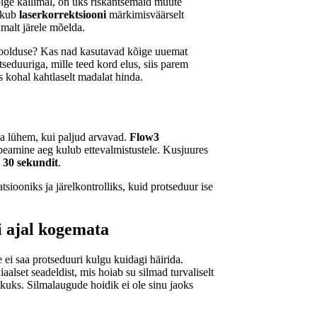
ige kallimal, on üks riskantsemaid müüte
pakub
laserkorrektsiooni
märkimisväärselt
amalt järele mõelda.
lhoolduse? Kas nad kasutavad kõige uuemat
seduuriga, mille teed kord elus, siis parem
 kohal kahtlaselt madalat hinda.
sa lühem, kui paljud arvavad.
Flow3
peamine aeg kulub ettevalmistustele. Kusjuures
i
30 sekundit
.
siooniks ja järelkontrolliks, kuid protseduur ise
i ajal kogemata
e ei saa protseduuri kulgu kuidagi häirida.
aalset seadeldist, mis hoiab su silmad turvaliselt
kuks. Silmalaugude hoidik ei ole sinu jaoks