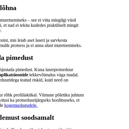
alõhna
uretsemiseks – see ei viita mingilgi viisil
 et nad ei tekita kudedes praktiliselt mingit
.
ist, mis leiab aset laseri ja sarvkesta
mulik protsess ja ei anna alust muretsemiseks.
da pimedust
õhjustada pimedust. Kuna laserprotseduur
plikatsioonide
tekkevõimalus väga madal.
seduuridega teatud riskid, kuid need on
r rõhk profülaktikal. Viimane põletiku juhtum
ovitusi ka protseduurijärgseks hoolitsuseks, et
ide
kogemuslugudele.
lemust soodsamalt