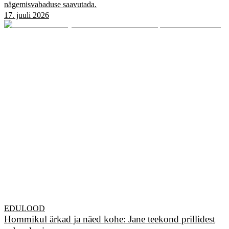
nägemisvabaduse saavutada.
17. juuli 2026
EDULOOD
Hommikul ärkad ja näed kohe: Jane teekond prillidest