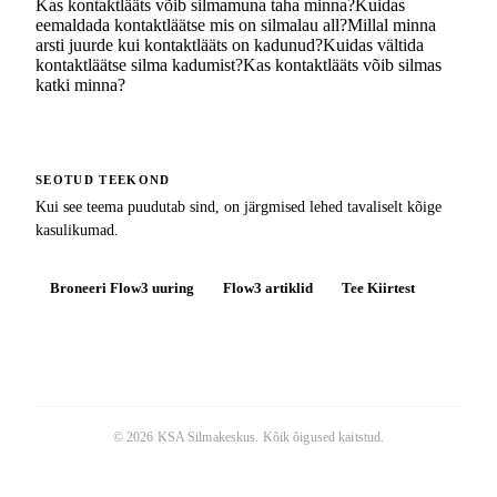
Kas kontaktlääts võib silmamuna taha minna?
Kuidas
eemaldada kontaktläätse mis on silmalau all?
Millal minna
arsti juurde kui kontaktlääts on kadunud?
Kuidas vältida
kontaktläätse silma kadumist?
Kas kontaktlääts võib silmas
katki minna?
SEOTUD TEEKOND
Kui see teema puudutab sind, on järgmised lehed tavaliselt kõige
kasulikumad.
Broneeri Flow3 uuring
Flow3 artiklid
Tee Kiirtest
©
2026
KSA Silmakeskus
. Kõik õigused kaitstud.