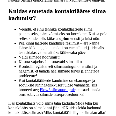
näiteks olemas erakorraline silmaravi kabinett Ravi tänaval.
Kuidas ennetada kontaktläätse silma
kadumist?
Veendu, et sinu tehnika kontaktläätsede silma
panemiseks ja ära võtmiseks on korrektne. Kui sa pole
selles kindel, siis külasta
optometristi
ja küsi nõu!
Pea kinni läätsede kandmise režiimist – ära kanna
läätsesid kunagi kauem kui on ette nähtud ja ideaalis
tee nädalas vähemalt üks läätsevaba päev.
Väldi silmade hõõrumist!
Kasuta vajadusel niisutavaid silmatilku.
Kontrolli regulaarselt silmauuringul oma silmi ja
nägemist, et tagada hea silmade tervis ja ennetada
probleeme!
Kui kontaktläätsede kandmine on ebamugav ja
sooviksid lühinägelikkusest üldse vabaneda, siis
broneeri aeg
Flow3 silmauuringule,
et saada teada
oma sobivus silmade laserprotseduuriks!
Kas kontaktlääts võib silma taha kaduda?
Mida teha kui
kontaktlääts on silma kinni jäänud?
Kuidas leida kadunud
kontaktläätse silmast?
Miks kontaktlääts liigub silmalau alla?