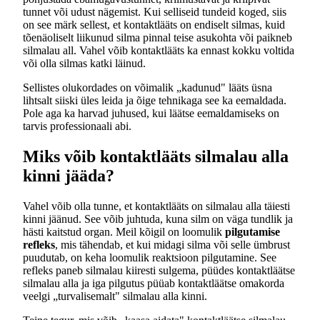
tunnet või udust nägemist. Kui selliseid tundeid koged, siis
on see märk sellest, et kontaktlääts on endiselt silmas, kuid
tõenäoliselt liikunud silma pinnal teise asukohta või paikneb
silmalau all. Vahel võib kontaktlääts ka ennast kokku voltida
või olla silmas katki läinud.
Sellistes olukordades on võimalik „kadunud" lääts üsna
lihtsalt siiski üles leida ja õige tehnikaga see ka eemaldada.
Pole aga ka harvad juhused, kui läätse eemaldamiseks on
tarvis professionaali abi.
Miks võib kontaktlääts silmalau alla
kinni jääda?
Vahel võib olla tunne, et kontaktlääts on silmalau alla täiesti
kinni jäänud. See võib juhtuda, kuna silm on väga tundlik ja
hästi kaitstud organ. Meil kõigil on loomulik
pilgutamise
refleks
, mis tähendab, et kui midagi silma või selle ümbrust
puudutab, on keha loomulik reaktsioon pilgutamine. See
refleks paneb silmalau kiiresti sulgema, püüdes kontaktläätse
silmalau alla ja iga pilgutus püüab kontaktläätse omakorda
veelgi „turvalisemalt" silmalau alla kinni.