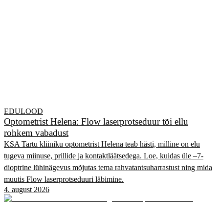
EDULOOD
Optometrist Helena: Flow laserprotseduur tõi ellu
rohkem vabadust
KSA Tartu kliiniku optometrist Helena teab hästi, milline on elu
tugeva miinuse, prillide ja kontaktläätsedega. Loe, kuidas üle –7-
dioptrine lühinägevus mõjutas tema rahvatantsuharrastust ning mida
muutis Flow laserprotseduuri läbimine.
4. august 2026