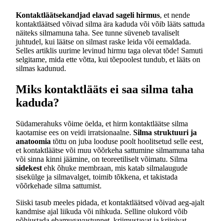
Kontaktläätsekandjad elavad sageli hirmus
, et nende
kontaktläätsed võivad silma ära kaduda või võib lääts sattuda
näiteks silmamuna taha. See tunne süveneb tavaliselt
juhtudel, kui läätse on silmast raske leida või eemaldada.
Selles artiklis uurime levinud hirmu taga olevat tõde! Samuti
selgitame, mida ette võtta, kui tõepoolest tundub, et lääts on
silmas kadunud.
Miks kontaktlääts ei saa silma taha
kaduda?
Südamerahuks võime öelda, et hirm kontaktläätse silma
kaotamise ees on veidi irratsionaalne.
Silma struktuuri ja
anatoomia
tõttu on juba looduse poolt hoolitsetud selle eest,
et kontaktläätse või muu võõrkeha sattumine silmamuna taha
või sinna kinni jäämine, on teoreetiliselt võimatu. Silma
sidekest
ehk õhuke membraan, mis katab silmalaugude
sisekülge ja silmavalget, toimib tõkkena, et takistada
võõrkehade silma sattumist.
Siiski tasub meeles pidada, et kontaktläätsed võivad aeg-ajalt
kandmise ajal liikuda või nihkuda. Selline olukord võib
põhjustada ebamugavustunnet, kriimustavat ja kriipivat