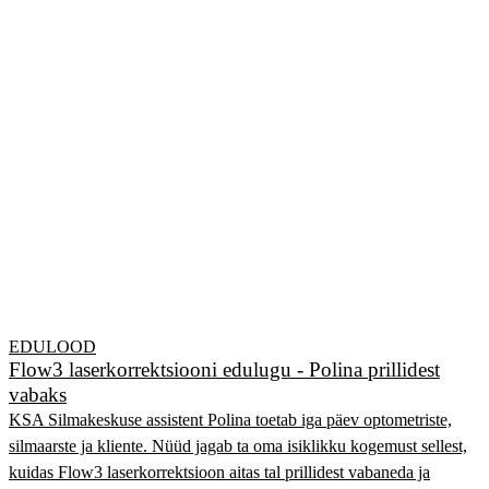
EDULOOD
Flow3 laserkorrektsiooni edulugu - Polina prillidest
vabaks
KSA Silmakeskuse assistent Polina toetab iga päev optometriste,
silmaarste ja kliente. Nüüd jagab ta oma isiklikku kogemust sellest,
kuidas Flow3 laserkorrektsioon aitas tal prillidest vabaneda ja