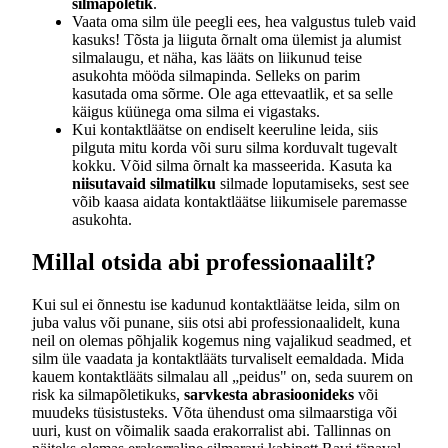
silmapõletik
.
Vaata oma silm üle peegli ees, hea valgustus tuleb vaid
kasuks! Tõsta ja liiguta õrnalt oma ülemist ja alumist
silmalaugu, et näha, kas lääts on liikunud teise
asukohta mööda silmapinda. Selleks on parim
kasutada oma sõrme. Ole aga ettevaatlik, et sa selle
käigus küünega oma silma ei vigastaks.
Kui kontaktläätse on endiselt keeruline leida, siis
pilguta mitu korda või suru silma korduvalt tugevalt
kokku. Võid silma õrnalt ka masseerida. Kasuta ka
niisutavaid silmatilku
silmade loputamiseks, sest see
võib kaasa aidata kontaktläätse liikumisele paremasse
asukohta.
Millal otsida abi professionaalilt?
Kui sul ei õnnestu ise kadunud kontaktläätse leida, silm on
juba valus või punane, siis otsi abi professionaalidelt, kuna
neil on olemas põhjalik kogemus ning vajalikud seadmed, et
silm üle vaadata ja kontaktlääts turvaliselt eemaldada. Mida
kauem kontaktlääts silmalau all „peidus" on, seda suurem on
risk ka silmapõletikuks,
sarvkesta abrasioonideks
või
muudeks tüsistusteks. Võta ühendust oma silmaarstiga või
uuri, kust on võimalik saada erakorralist abi. Tallinnas on