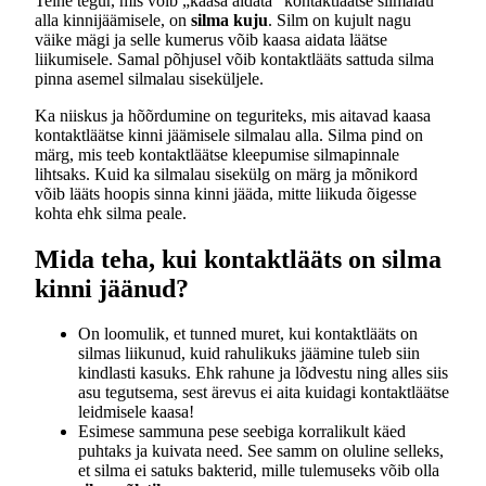
Teine tegur, mis võib „kaasa aidata" kontaktläätse silmalau
alla kinnijäämisele, on
silma kuju
. Silm on kujult nagu
väike mägi ja selle kumerus võib kaasa aidata läätse
liikumisele. Samal põhjusel võib kontaktlääts sattuda silma
pinna asemel silmalau siseküljele.
Ka niiskus ja hõõrdumine on teguriteks, mis aitavad kaasa
kontaktläätse kinni jäämisele silmalau alla. Silma pind on
märg, mis teeb kontaktläätse kleepumise silmapinnale
lihtsaks. Kuid ka silmalau sisekülg on märg ja mõnikord
võib lääts hoopis sinna kinni jääda, mitte liikuda õigesse
kohta ehk silma peale.
Mida teha, kui kontaktlääts on silma
kinni jäänud?
On loomulik, et tunned muret, kui kontaktlääts on
silmas liikunud, kuid rahulikuks jäämine tuleb siin
kindlasti kasuks. Ehk rahune ja lõdvestu ning alles siis
asu tegutsema, sest ärevus ei aita kuidagi kontaktläätse
leidmisele kaasa!
Esimese sammuna pese seebiga korralikult käed
puhtaks ja kuivata need. See samm on oluline selleks,
et silma ei satuks bakterid, mille tulemuseks võib olla