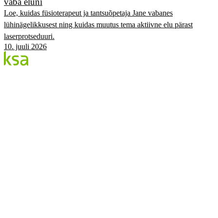
vaba eluni
Loe, kuidas füsioterapeut ja tantsuõpetaja Jane vabanes
lühinägelikkusest ning kuidas muutus tema aktiivne elu pärast
laserprotseduuri.
10. juuli 2026
Blogi
Eesti suurim erasilmakeskus. Siin jagame teadmisi,
kogemusi ja uudiseid.
KATEGOORIAD
Flow protseduur
Silmad & tervis
KSA Silmakeskus
Edulood
Elustiil
KSA.EE
Flow3
Nägemise Audit
Hinnakiri
Broneeri