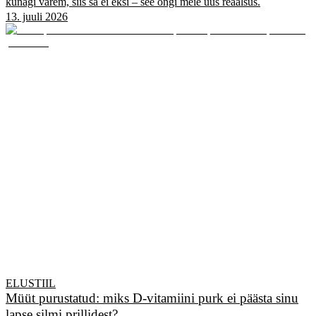
kunagi varem, siis sa ei eksi – see ongi meie uus reaalsus.
13. juuli 2026
ELUSTIIL
Müüt purustatud: miks D-vitamiini purk ei päästa sinu
lapse silmi prillidest?