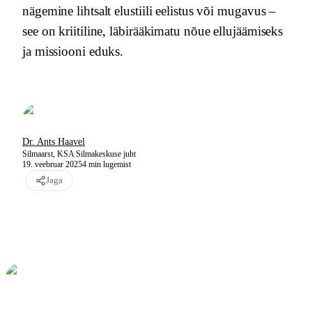
nägemine lihtsalt elustiili eelistus või mugavus –
see on kriitiline, läbirääkimatu nõue ellujäämiseks
ja missiooni eduks.
Dr. Ants Haavel
Silmaarst, KSA Silmakeskuse juht
19. veebruar 2025
4
min lugemist
Jaga