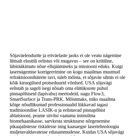
Sõjaväelendurite ja eriväelaste jaoks ei ole veatu nägemine
lihtsalt elustiili eelistus või mugavus – see on kriitiline,
läbirääkimatu nõue ellujäämiseks ja missiooni eduks. Kuigi
lasernägemise korrigeerimine on kogu maailmas muutnud
refraktsioonihäirete ravi, tuleb mõista, et sõjaväe silmis ei ole
kõik kirurgilised protseduurid võrdsed. USA sõjavägi
eelistab ja sageli isegi nõuab oma eliitüksuste puhul
pinnapõhiseid (lapivabu) meetodeid, nagu Flow3,
SmartSurface ja Trans-PRK. Mõistmaks, miks maailma
kõige nõudlikumad professionaalid lükkavad tagasi
traditsioonilise LASIK-u ja eelistavad pinnapõhist
ablatsiooni, peame süvitsi vaatama inimsilma
biomehaanikasse, sarvkesta struktuurse nõrgenemise
pikaajalistesse riskidesse ning kaasaegse lasertehnoloogia
muljetavaldavatesse edusammudesse. Kuidas USA sõjavägi