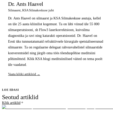
Dr. Ants Haavel
Silmaarst, KSA Silmakeskuse juht
Dr. Ants Haavel on silmaarst ja KSA Silmakeskuse asutaja, kellel
on üle 25 aasta kliinilist kogemust. Ta on läbi viinud üle 55 000
silmaoperatsiooni, sh Flow3 laserkorrektsioon, kuivsilma
diagnostika ja ravi ning katarakti operatsioonid. Dr. Haavel on
Eesti üks tunnustatumaid refraktiivsele kirurgiale spetsialiseerunud
silmaarste. Ta on regulaarne delegaat rahvusvahelistel silmaarstide
konverentsidel ning järgib oma töös tõenduspõhise meditsiini
põhimõtteid. Kõik KSA blogi meditsiinilised väited on tema poolt
üle vaadatud.
Vaata kõiki artikleid →
LOE EDASI
Seotud artiklid
Kõik artiklid