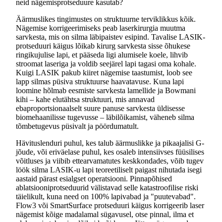
neid nägemisprotseduure kasutab?
Äärmuslikes tingimustes on struktuurne terviklikkus kõik.
Nägemise korrigeerimiseks peab laserkirurgia muutma
sarvkesta, mis on silma läbipaistev esipind. Tavalise LASIK-
protseduuri käigus lõikab kirurg sarvkesta sisse õhukese
ringikujulise lapi, et pääseda ligi alumisele koele, lihvib
stroomat laseriga ja voldib seejärel lapi tagasi oma kohale.
Kuigi LASIK pakub kiiret nägemise taastumist, loob see
lapp silmas püsiva struktuurse haavatavuse. Kuna lapi
loomine hõlmab eesmiste sarvkesta lamellide ja Bowmani
kihi – kahe elutähtsa struktuuri, mis annavad
ebaproportsionaalselt suure panuse sarvkesta üldisesse
biomehaanilisse tugevusse – läbilõikamist, väheneb silma
tõmbetugevus püsivalt ja pöördumatult.
Hävituslenduri puhul, kes talub äärmuslikke ja pikaajalisi G-
jõude, või eriväelase puhul, kes osaleb intensiivses füüsilises
võitluses ja viibib ettearvamatutes keskkondades, võib tugev
löök silma LASIK-u lapi teoreetiliselt paigast nihutada isegi
aastaid pärast esialgset operatsiooni. Pinnapõhised
ablatsiooniprotseduurid välistavad selle katastroofilise riski
täielikult, kuna need on 100% lapivabad ja "puutevabad".
Flow3 või SmartSurface protseduuri käigus korrigeerib laser
nägemist kõige madalamal sügavusel, otse pinnal, ilma et