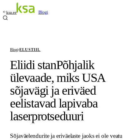
ksa.ee
Blogi
Blogi
›
ELUSTIIL
Eliidi stanPõhjalik
ülevaade, miks USA
sõjavägi ja eriväed
eelistavad lapivaba
laserprotseduuri
Sõjaväelendurite ja eriväelaste jaoks ei ole veatu