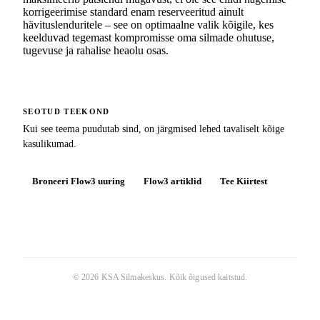
korrigeerimise standard enam reserveeritud ainult
hävituslenduritele – see on optimaalne valik kõigile, kes
keelduvad tegemast kompromisse oma silmade ohutuse,
tugevuse ja rahalise heaolu osas.
SEOTUD TEEKOND
Kui see teema puudutab sind, on järgmised lehed tavaliselt kõige
kasulikumad.
Broneeri Flow3 uuring
Flow3 artiklid
Tee Kiirtest
©
2026
KSA Silmakeskus
. Kõik õigused kaitstud.