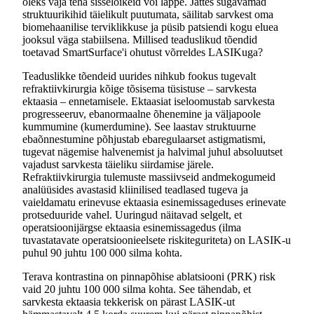
oleks vaja teha sisselõikeid või lappe. Jättes sügavamad
struktuurikihid täielikult puutumata, säilitab sarvkest oma
biomehaanilise terviklikkuse ja püsib patsiendi kogu eluea
jooksul väga stabiilsena. Millised teaduslikud tõendid
toetavad SmartSurface'i ohutust võrreldes LASIKuga?
Teaduslikke tõendeid uurides nihkub fookus tugevalt
refraktiivkirurgia kõige tõsisema tüsistuse – sarvkesta
ektaasia – ennetamisele. Ektaasiat iseloomustab sarvkesta
progresseeruv, ebanormaalne õhenemine ja väljapoole
kummumine (kumerdumine). See laastav struktuurne
ebaõnnestumine põhjustab ebaregulaarset astigmatismi,
tugevat nägemise halvenemist ja halvimal juhul absoluutset
vajadust sarvkesta täieliku siirdamise järele.
Refraktiivkirurgia tulemuste massiivseid andmekogumeid
analüüsides avastasid kliinilised teadlased tugeva ja
vaieldamatu erinevuse ektaasia esinemissageduses erinevate
protseduuride vahel. Uuringud näitavad selgelt, et
operatsioonijärgse ektaasia esinemissagedus (ilma
tuvastatavate operatsioonieelsete riskiteguriteta) on LASIK-u
puhul 90 juhtu 100 000 silma kohta.
Terava kontrastina on pinnapõhise ablatsiooni (PRK) risk
vaid 20 juhtu 100 000 silma kohta. See tähendab, et
sarvkesta ektaasia tekkerisk on pärast LASIK-ut