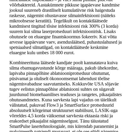
võõrbaktereid. Aastakümnete pikkuse igapäevase kandmise
jooksul suureneb drastiliselt kumulatiivne risk haigestuda
raskesse, nägemist ohustavasse silmainfektsiooni (näiteks
mikroobsesse keratiiti). Tegelikult on kontaktläätsede
kandmisest tingitud tõsise infektsiooni risk 300% (3 korda)
suurem kui silma laserprotseduuri infektsioonirisk. Lisaks
ohutusele on eluaegne finantskoormus šokeeriv. Kui võtta
arvesse igapäevane vaev, asendusläätsed, puhastuslahused ja
spetsiaalsed silmatilgad, on kontaktläätsede keskmine
eluaegne kulu umbes 18 000 eurot.
Kombineerituna läätsede kandjate poolt kannatatava kuiva
silma ebamugavustunde kõrge määraga, pakub ühekordne,
lapivaba pinnapõhine ablatsiooniprotseduur ohutumat,
püsivamat ja oluliselt ökonoomsemat lahendust tõelise
nägemisvabaduse saavutamiseks. Kokkuvõte USA sõjaväe
tugev eelistus pinnapõhise ablatsiooni suhtes on sügavalt
juurdunud biomehaanilises teaduses ja rangetes, pikaajalistes
ohutusandmetes. Kuna sarvkesta lapi vajadus on täielikult
välistatud, pakuvad Flow3 ja SmartSurface protseduurid
absoluutselt kõrgeimat struktuurset stabiilsust, LASIK-uga
võrreldes 4,5 korda väiksemat sarvkesta ektaasia riski ja
erakordset pikaajalist nägemisselgust. Tänu täiustatud
SmartPulse lasertehnoloogiale, mis kiirendab paranemist ja
maksimeerib patsiendi mugavust, ei ole see eliidi nägemise