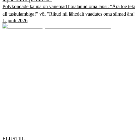
Põlvkondade kaupa on vanemad hoiatanud oma lapsi: "Ära loe teki
all taskulambiga!" või "Rikud nii lähedalt vaadates oma silmad ära!
1. juuli 2026
ELUSTIIL