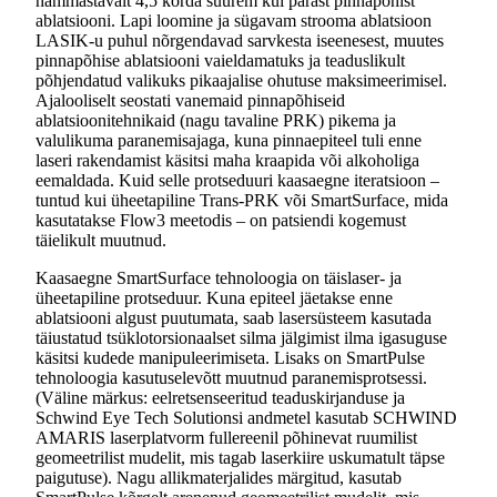
hämmastavalt 4,5 korda suurem kui pärast pinnapõhist
ablatsiooni. Lapi loomine ja sügavam strooma ablatsioon
LASIK-u puhul nõrgendavad sarvkesta iseenesest, muutes
pinnapõhise ablatsiooni vaieldamatuks ja teaduslikult
põhjendatud valikuks pikaajalise ohutuse maksimeerimisel.
Ajalooliselt seostati vanemaid pinnapõhiseid
ablatsioonitehnikaid (nagu tavaline PRK) pikema ja
valulikuma paranemisajaga, kuna pinnaepiteel tuli enne
laseri rakendamist käsitsi maha kraapida või alkoholiga
eemaldada. Kuid selle protseduuri kaasaegne iteratsioon –
tuntud kui üheetapiline Trans-PRK või SmartSurface, mida
kasutatakse Flow3 meetodis – on patsiendi kogemust
täielikult muutnud.
Kaasaegne SmartSurface tehnoloogia on täislaser- ja
üheetapiline protseduur. Kuna epiteel jäetakse enne
ablatsiooni algust puutumata, saab lasersüsteem kasutada
täiustatud tsüklotorsionaalset silma jälgimist ilma igasuguse
käsitsi kudede manipuleerimiseta. Lisaks on SmartPulse
tehnoloogia kasutuselevõtt muutnud paranemisprotsessi.
(Väline märkus: eelretsenseeritud teaduskirjanduse ja
Schwind Eye Tech Solutionsi andmetel kasutab SCHWIND
AMARIS laserplatvorm fullereenil põhinevat ruumilist
geomeetrilist mudelit, mis tagab laserkiire uskumatult täpse
paigutuse). Nagu allikmaterjalides märgitud, kasutab