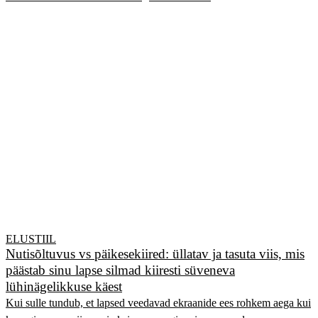
ELUSTIIL
Nutisõltuvus vs päikesekiired: üllatav ja tasuta viis, mis
päästab sinu lapse silmad kiiresti süveneva
lühinägelikkuse käest
Kui sulle tundub, et lapsed veedavad ekraanide ees rohkem aega kui