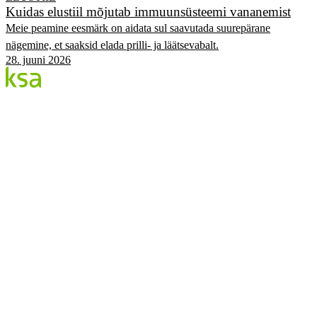
Kuidas elustiil mõjutab immuunsüsteemi vananemist
Meie peamine eesmärk on aidata sul saavutada suurepärane
nägemine, et saaksid elada prilli- ja läätsevabalt.
28. juuni 2026
Blogi
Eesti suurim erasilmakeskus. Siin jagame teadmisi,
kogemusi ja uudiseid.
KATEGOORIAD
Flow protseduur
Silmad & tervis
KSA Silmakeskus
Edulood
Elustiil
KSA.EE
Flow3
Nägemise Audit
Hinnakiri
Broneeri