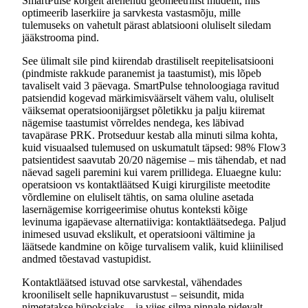
SmartPulse kõrgelt arenenud geomeetrilist mudelit, mis
optimeerib laserkiire ja sarvkesta vastasmõju, mille
tulemuseks on vahetult pärast ablatsiooni oluliselt siledam
jääkstrooma pind.
See ülimalt sile pind kiirendab drastiliselt reepitelisatsiooni
(pindmiste rakkude paranemist ja taastumist), mis lõpeb
tavaliselt vaid 3 päevaga. SmartPulse tehnoloogiaga ravitud
patsiendid kogevad märkimisväärselt vähem valu, oluliselt
väiksemat operatsioonijärgset põletikku ja palju kiiremat
nägemise taastumist võrreldes nendega, kes läbivad
tavapärase PRK. Protseduur kestab alla minuti silma kohta,
kuid visuaalsed tulemused on uskumatult täpsed: 98% Flow3
patsientidest saavutab 20/20 nägemise – mis tähendab, et nad
näevad sageli paremini kui varem prillidega. Eluaegne kulu:
operatsioon vs kontaktläätsed Kuigi kirurgiliste meetodite
võrdlemine on eluliselt tähtis, on sama oluline asetada
lasernägemise korrigeerimise ohutus konteksti kõige
levinuma igapäevase alternatiiviga: kontaktläätsedega. Paljud
inimesed usuvad ekslikult, et operatsiooni vältimine ja
läätsede kandmine on kõige turvalisem valik, kuid kliinilised
andmed tõestavad vastupidist.
Kontaktläätsed istuvad otse sarvkestal, vähendades
krooniliselt selle hapnikuvarustust – seisundit, mida
nimetatakse hüpoksiaks – ja viies silma pinnale pidevalt