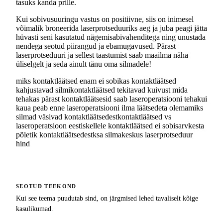
tasuks kanda prille.
Kui sobivusuuringu vastus on positiivne, siis on inimesel
võimalik broneerida laserprotseduuriks aeg ja juba peagi jätta
hüvasti seni kasutatud nägemisabivahenditega ning unustada
nendega seotud piirangud ja ebamugavused. Pärast
laserprotseduuri ja sellest taastumist saab maailma näha
üliselgelt ja seda ainult tänu oma silmadele!
miks kontaktläätsed enam ei sobi
kas kontaktläätsed
kahjustavad silmi
kontaktläätsed tekitavad kuivust mida
teha
kas pärast kontaktläätsesid saab laseroperatsiooni teha
kui
kaua peab enne laseroperatsiooni ilma läätsedeta olema
miks
silmad väsivad kontaktläätsedest
kontaktläätsed vs
laseroperatsioon eestis
kellele kontaktläätsed ei sobi
sarvkesta
põletik kontaktläätsedest
ksa silmakeskus laserprotseduur
hind
SEOTUD TEEKOND
Kui see teema puudutab sind, on järgmised lehed tavaliselt kõige
kasulikumad.