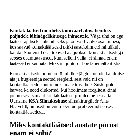
Kontaktläätsed on üheks tänuväärt abivahendiks
paljudele lühinägelikkusega inimestele.
Väga tihti on aga
läätsed ajutiseks lahenduseks ja on vaid väike osa inimesi,
kes saavad kontaktläätsesid pikki aastakümneid rahulikult
kanda. Suuremal osal tekivad aja jooksul kontaktläätsedega
seoses ebamugavused, kuni selleni välja, et silmad enam
läätsesid ei kannata. Miks nii juhtub? Loe lähemalt artiklist.
Kontaktläätsede puhul on ülioluline jälgida nende kandmise
aja ja hügieeniga seotud reegleid, sest vaid nii on
kontaktläätsede kandmine silmale turvaline. Siiski pole
harvad ka need olukorrad, kui hoolimata reeglitest kinni
pidamisest, võivad kontaktläätsed probleeme tekitada.
Uurisime
KSA Silmakeskuse
silmakirurgilt dr Ants
Haavelilt, millised on enim levinud probleemid seoses
kontaktläätsedega.
Miks kontaktläätsed aastate pärast
enam ei sobi?