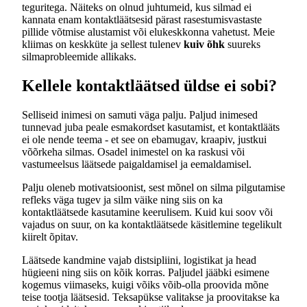
teguritega. Näiteks on olnud juhtumeid, kus silmad ei
kannata enam kontaktläätsesid pärast rasestumisvastaste
pillide võtmise alustamist või elukeskkonna vahetust. Meie
kliimas on keskküte ja sellest tulenev
kuiv õhk
suureks
silmaprobleemide allikaks.
Kellele kontaktläätsed üldse ei sobi?
Selliseid inimesi on samuti väga palju. Paljud inimesed
tunnevad juba peale esmakordset kasutamist, et kontaktlääts
ei ole nende teema - et see on ebamugav, kraapiv, justkui
võõrkeha silmas. Osadel inimestel on ka raskusi või
vastumeelsus läätsede paigaldamisel ja eemaldamisel.
Palju oleneb motivatsioonist, sest mõnel on silma pilgutamise
refleks väga tugev ja silm väike ning siis on ka
kontaktläätsede kasutamine keerulisem. Kuid kui soov või
vajadus on suur, on ka kontaktläätsede käsitlemine tegelikult
kiirelt õpitav.
Läätsede kandmine vajab distsipliini, logistikat ja head
hügieeni ning siis on kõik korras. Paljudel jääbki esimene
kogemus viimaseks, kuigi võiks võib-olla proovida mõne
teise tootja läätsesid. Teksapükse valitakse ja proovitakse ka