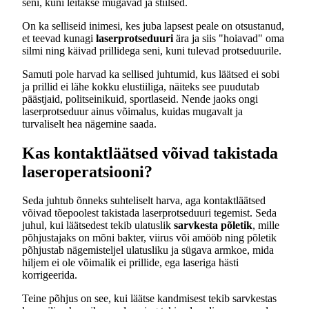
seni, kuni leitakse mugavad ja stiilsed.
On ka selliseid inimesi, kes juba lapsest peale on otsustanud,
et teevad kunagi
laserprotseduuri
ära ja siis "hoiavad" oma
silmi ning käivad prillidega seni, kuni tulevad protseduurile.
Samuti pole harvad ka sellised juhtumid, kus läätsed ei sobi
ja prillid ei lähe kokku elustiiliga, näiteks see puudutab
päästjaid, politseinikuid, sportlaseid. Nende jaoks ongi
laserprotseduur ainus võimalus, kuidas mugavalt ja
turvaliselt hea nägemine saada.
Kas kontaktläätsed võivad takistada
laseroperatsiooni?
Seda juhtub õnneks suhteliselt harva, aga kontaktläätsed
võivad tõepoolest takistada laserprotseduuri tegemist. Seda
juhul, kui läätsedest tekib ulatuslik
sarvkesta põletik
, mille
põhjustajaks on mõni bakter, viirus või amööb ning põletik
põhjustab nägemisteljel ulatusliku ja sügava armkoe, mida
hiljem ei ole võimalik ei prillide, ega laseriga hästi
korrigeerida.
Teine põhjus on see, kui läätse kandmisest tekib sarvkestas