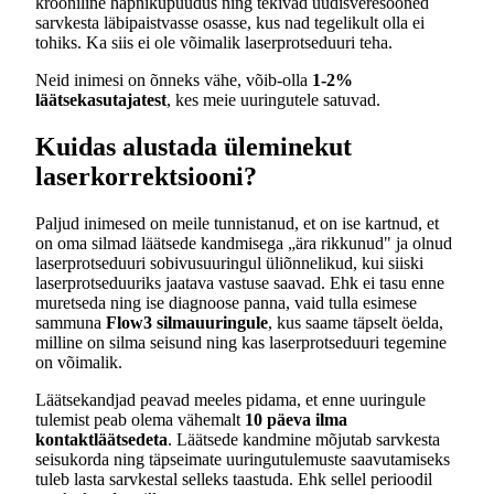
krooniline hapnikupuudus ning tekivad uudisveresooned
sarvkesta läbipaistvasse osasse, kus nad tegelikult olla ei
tohiks. Ka siis ei ole võimalik laserprotseduuri teha.
Neid inimesi on õnneks vähe, võib-olla
1-2%
läätsekasutajatest
, kes meie uuringutele satuvad.
Kuidas alustada üleminekut
laserkorrektsiooni?
Paljud inimesed on meile tunnistanud, et on ise kartnud, et
on oma silmad läätsede kandmisega „ära rikkunud" ja olnud
laserprotseduuri sobivusuuringul üliõnnelikud, kui siiski
laserprotseduuriks jaatava vastuse saavad. Ehk ei tasu enne
muretseda ning ise diagnoose panna, vaid tulla esimese
sammuna
Flow3 silmauuringule
, kus saame täpselt öelda,
milline on silma seisund ning kas laserprotseduuri tegemine
on võimalik.
Läätsekandjad peavad meeles pidama, et enne uuringule
tulemist peab olema vähemalt
10 päeva ilma
kontaktläätsedeta
. Läätsede kandmine mõjutab sarvkesta
seisukorda ning täpseimate uuringutulemuste saavutamiseks
tuleb lasta sarvkestal selleks taastuda. Ehk sellel perioodil