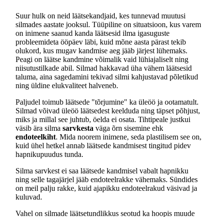
Suur hulk on neid läätsekandjaid, kes tunnevad muutusi
silmades aastate jooksul. Tüüpiline on situatsioon, kus varem
on inimene saanud kanda läätsesid ilma igasuguste
probleemideta ööpäev läbi, kuid mõne aasta pärast tekib
olukord, kus mugav kandmise aeg jääb järjest lühemaks.
Peagi on läätse kandmine võimalik vaid lühiajaliselt ning
niisutustilkade abil. Silmad hakkavad üha vähem läätsesid
taluma, aina sagedamini tekivad silmi kahjustavad põletikud
ning üldine elukvaliteet halveneb.
Paljudel toimub läätsede "tõrjumine" ka üleöö ja ootamatult.
Silmad võivad üleöö läätsedest keelduda ning täpset põhjust,
miks ja millal see juhtub, öelda ei osata. Tihtipeale justkui
väsib ära silma
sarvkesta
väga õrn sisemine ehk
endoteelkiht
. Mida noorem inimene, seda plastilisem see on,
kuid ühel hetkel annab läätsede kandmisest tingitud pidev
hapnikupuudus tunda.
Silma sarvkest ei saa läätsede kandmisel vabalt hapnikku
ning selle tagajärjel jääb endoteelrakke vähemaks. Sündides
on meil palju rakke, kuid ajapikku endoteelrakud väsivad ja
kuluvad.
Vahel on silmade läätsetundlikkus seotud ka hoopis muude