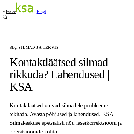
ksa.ee
Blogi
Blogi
›
SILMAD JA TERVIS
Kontaktläätsed silmad
rikkuda? Lahendused |
KSA
Kontaktläätsed võivad silmadele probleeme
tekitada. Avasta põhjused ja lahendused. KSA
Silmakeskuse spetsialisti nõu laserkorrektsiooni ja
operatsioonide kohta.