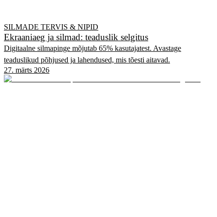
SILMADE TERVIS & NIPID
Ekraaniaeg ja silmad: teaduslik selgitus
Digitaalne silmapinge mõjutab 65% kasutajatest. Avastage
teaduslikud põhjused ja lahendused, mis tõesti aitavad.
27. märts 2026