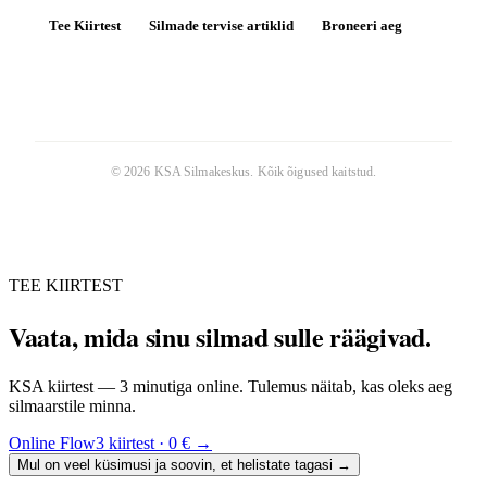
Tee Kiirtest
Silmade tervise artiklid
Broneeri aeg
©
2026
KSA Silmakeskus
. Kõik õigused kaitstud.
TEE KIIRTEST
Vaata, mida sinu silmad sulle räägivad.
KSA kiirtest — 3 minutiga online. Tulemus näitab, kas oleks aeg
silmaarstile minna.
Online Flow3 kiirtest · 0 €
→
Mul on veel küsimusi ja soovin, et helistate tagasi
→