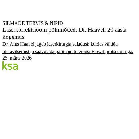
SILMADE TERVIS & NIPID
Laserkorrektsiooni põhimõtted: Dr. Haaveli 20 aasta
kogemus
Dr. Ants Haavel jagab laserkirurgia saladusi: kuidas vältida
üleravitsemist ja saavutada parimaid tulemusi Flow3 protseduuriga.
25. märts 2026
Blogi
Eesti suurim erasilmakeskus. Siin jagame teadmisi,
kogemusi ja uudiseid.
KATEGOORIAD
Flow protseduur
Silmad & tervis
KSA Silmakeskus
Edulood
Elustiil
KSA.EE
Flow3