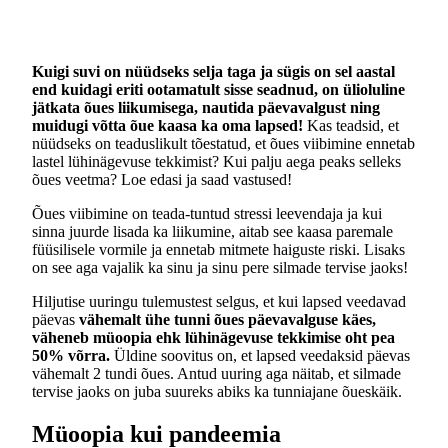
Kuigi suvi on nüüdseks selja taga ja sügis on sel aastal
end kuidagi eriti ootamatult sisse seadnud, on ülioluline
jätkata õues liikumisega, nautida päevavalgust ning
muidugi võtta õue kaasa ka oma lapsed!
Kas teadsid, et
nüüdseks on teaduslikult tõestatud, et õues viibimine ennetab
lastel lühinägevuse tekkimist? Kui palju aega peaks selleks
õues veetma? Loe edasi ja saad vastused!
Õues viibimine on teada-tuntud stressi leevendaja ja kui
sinna juurde lisada ka liikumine, aitab see kaasa paremale
füüsilisele vormile ja ennetab mitmete haiguste riski. Lisaks
on see aga vajalik ka sinu ja sinu pere silmade tervise jaoks!
Hiljutise uuringu tulemustest selgus, et kui lapsed veedavad
päevas
vähemalt ühe tunni õues päevavalguse käes,
väheneb müoopia ehk lühinägevuse tekkimise oht pea
50% võrra.
Üldine soovitus on, et lapsed veedaksid päevas
vähemalt 2 tundi õues. Antud uuring aga näitab, et silmade
tervise jaoks on juba suureks abiks ka tunniajane õueskäik.
Müoopia kui pandeemia