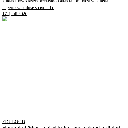
kuidas Flow3 laserkorrektsioon aitas tal prillidest vabaneda ja
nägemisvabaduse saavutada.
17. juuli 2026
EDULOOD
Hommikul ärkad ja näed kohe: Jane teekond prillidest