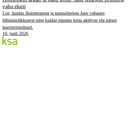
vaba eluni
Loe, kuidas füsioterapeut ja tantsuõpetaja Jane vabanes
lühinägelikkusest ning kuidas muutus tema aktiivne elu pärast
laserprotseduuri.
10. juuli 2026
Blogi
Eesti suurim erasilmakeskus. Siin jagame teadmisi,
kogemusi ja uudiseid.
KATEGOORIAD
Flow protseduur
Silmad & tervis
KSA Silmakeskus
Edulood
Elustiil
KSA.EE
Flow3
Nägemise Audit
Hinnakiri
Broneeri