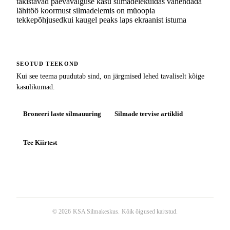
takistavad päevavalguse kasu silmadele
kuidas vähendada
lähitöö koormust silmadele
mis on müoopia
tekkepõhjused
kui kaugel peaks laps ekraanist istuma
SEOTUD TEEKOND
Kui see teema puudutab sind, on järgmised lehed tavaliselt kõige
kasulikumad.
Broneeri laste silmauuring
Silmade tervise artiklid
Tee Kiirtest
©
2026
KSA Silmakeskus
. Kõik õigused kaitstud.