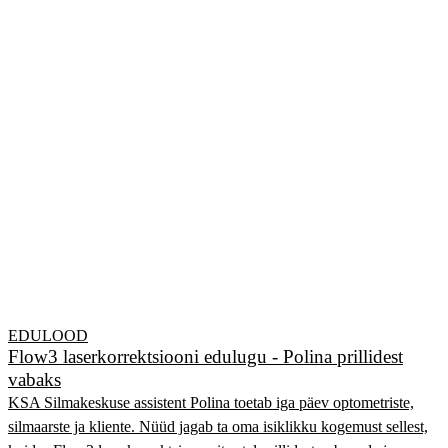
EDULOOD
Flow3 laserkorrektsiooni edulugu - Polina prillidest
vabaks
KSA Silmakeskuse assistent Polina toetab iga päev optometriste,
silmaarste ja kliente. Nüüd jagab ta oma isiklikku kogemust sellest,