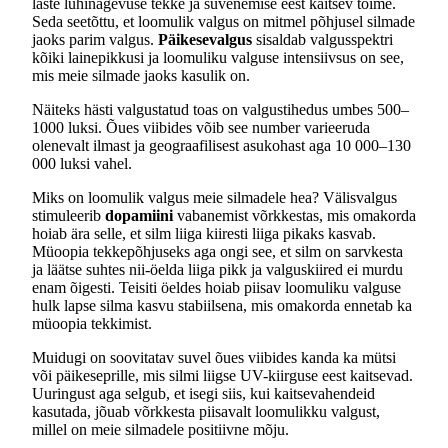
laste lühinägevuse tekke ja süvenemise eest kaitsev toime.
Seda seetõttu, et loomulik valgus on mitmel põhjusel silmade
jaoks parim valgus.
Päikesevalgus
sisaldab valgusspektri
kõiki lainepikkusi ja loomuliku valguse intensiivsus on see,
mis meie silmade jaoks kasulik on.
Näiteks hästi valgustatud toas on valgustihedus umbes 500–
1000 luksi. Õues viibides võib see number varieeruda
olenevalt ilmast ja geograafilisest asukohast aga 10 000–130
000 luksi vahel.
Miks on loomulik valgus meie silmadele hea? Välisvalgus
stimuleerib
dopamiini
vabanemist võrkkestas, mis omakorda
hoiab ära selle, et silm liiga kiiresti liiga pikaks kasvab.
Müoopia tekkepõhjuseks aga ongi see, et silm on sarvkesta
ja läätse suhtes nii-öelda liiga pikk ja valguskiired ei murdu
enam õigesti. Teisiti öeldes hoiab piisav loomuliku valguse
hulk lapse silma kasvu stabiilsena, mis omakorda ennetab ka
müoopia tekkimist.
Muidugi on soovitatav suvel õues viibides kanda ka mütsi
või päikeseprille, mis silmi liigse UV-kiirguse eest kaitsevad.
Uuringust aga selgub, et isegi siis, kui kaitsevahendeid
kasutada, jõuab võrkkesta piisavalt loomulikku valgust,
millel on meie silmadele positiivne mõju.