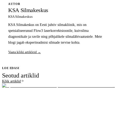
AUTOR
KSA Silmakeskus
KSA Silmakeskus
KSA Silmakeskus on Eesti juhtiv silmakliinik, mis on
spetsialiseerunud Flow3 laserkorrektsioonile, kuivsilma
diagnostikale ja ravile ning põhjalikele silmaläbivaatustele. Meie
blogi jagab ekspertteadmisi silmade tervise kohta.
Vaata kõiki artikleid →
LOE EDASI
Seotud artiklid
Kõik artiklid