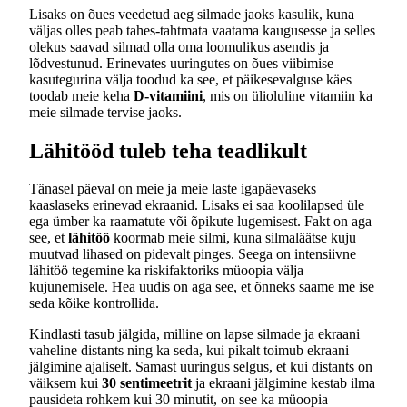
Lisaks on õues veedetud aeg silmade jaoks kasulik, kuna
väljas olles peab tahes-tahtmata vaatama kaugusesse ja selles
olekus saavad silmad olla oma loomulikus asendis ja
lõdvestunud. Erinevates uuringutes on õues viibimise
kasutegurina välja toodud ka see, et päikesevalguse käes
toodab meie keha
D-vitamiini
, mis on ülioluline vitamiin ka
meie silmade tervise jaoks.
Lähitööd tuleb teha teadlikult
Tänasel päeval on meie ja meie laste igapäevaseks
kaaslaseks erinevad ekraanid. Lisaks ei saa koolilapsed üle
ega ümber ka raamatute või õpikute lugemisest. Fakt on aga
see, et
lähitöö
koormab meie silmi, kuna silmaläätse kuju
muutvad lihased on pidevalt pinges. Seega on intensiivne
lähitöö tegemine ka riskifaktoriks müoopia välja
kujunemisele. Hea uudis on aga see, et õnneks saame me ise
seda kõike kontrollida.
Kindlasti tasub jälgida, milline on lapse silmade ja ekraani
vaheline distants ning ka seda, kui pikalt toimub ekraani
jälgimine ajaliselt. Samast uuringus selgus, et kui distants on
väiksem kui
30 sentimeetrit
ja ekraani jälgimine kestab ilma
pausideta rohkem kui 30 minutit, on see ka müoopia