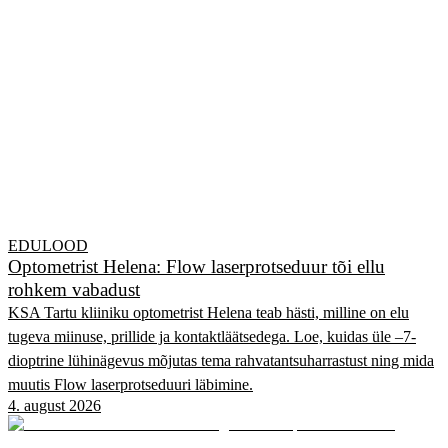
EDULOOD
Optometrist Helena: Flow laserprotseduur tõi ellu
rohkem vabadust
KSA Tartu kliiniku optometrist Helena teab hästi, milline on elu
tugeva miinuse, prillide ja kontaktläätsedega. Loe, kuidas üle –7-
dioptrine lühinägevus mõjutas tema rahvatantsuharrastust ning mida
muutis Flow laserprotseduuri läbimine.
4. august 2026