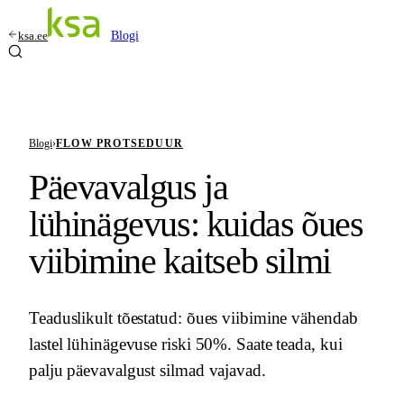
ksa.ee
Blogi
Blogi
›
FLOW PROTSEDUUR
Päevavalgus ja
lühinägevus: kuidas õues
viibimine kaitseb silmi
Teaduslikult tõestatud: õues viibimine vähendab
lastel lühinägevuse riski 50%. Saate teada, kui
palju päevavalgust silmad vajavad.