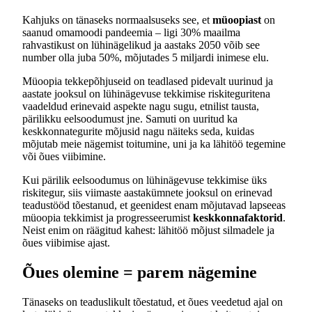
Kahjuks on tänaseks normaalsuseks see, et
müoopiast
on
saanud omamoodi pandeemia – ligi 30% maailma
rahvastikust on lühinägelikud ja aastaks 2050 võib see
number olla juba 50%, mõjutades 5 miljardi inimese elu.
Müoopia tekkepõhjuseid on teadlased pidevalt uurinud ja
aastate jooksul on lühinägevuse tekkimise riskiteguritena
vaadeldud erinevaid aspekte nagu sugu, etnilist tausta,
pärilikku eelsoodumust jne. Samuti on uuritud ka
keskkonnategurite mõjusid nagu näiteks seda, kuidas
mõjutab meie nägemist toitumine, uni ja ka lähitöö tegemine
või õues viibimine.
Kui pärilik eelsoodumus on lühinägevuse tekkimise üks
riskitegur, siis viimaste aastakümnete jooksul on erinevad
teadustööd tõestanud, et geenidest enam mõjutavad lapseeas
müoopia tekkimist ja progresseerumist
keskkonnafaktorid
.
Neist enim on räägitud kahest: lähitöö mõjust silmadele ja
õues viibimise ajast.
Õues olemine = parem nägemine
Tänaseks on teaduslikult tõestatud, et õues veedetud ajal on