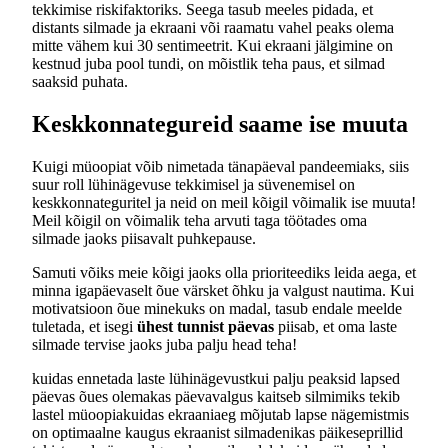
tekkimise riskifaktoriks. Seega tasub meeles pidada, et
distants silmade ja ekraani või raamatu vahel peaks olema
mitte vähem kui 30 sentimeetrit. Kui ekraani jälgimine on
kestnud juba pool tundi, on mõistlik teha paus, et silmad
saaksid puhata.
Keskkonnategureid saame ise muuta
Kuigi müoopiat võib nimetada tänapäeval pandeemiaks, siis
suur roll lühinägevuse tekkimisel ja süvenemisel on
keskkonnateguritel ja neid on meil kõigil võimalik ise muuta!
Meil kõigil on võimalik teha arvuti taga töötades oma
silmade jaoks piisavalt puhkepause.
Samuti võiks meie kõigi jaoks olla prioriteediks leida aega, et
minna igapäevaselt õue värsket õhku ja valgust nautima. Kui
motivatsioon õue minekuks on madal, tasub endale meelde
tuletada, et isegi
ühest tunnist päevas
piisab, et oma laste
silmade tervise jaoks juba palju head teha!
kuidas ennetada laste lühinägevust
kui palju peaksid lapsed
päevas õues olema
kas päevavalgus kaitseb silmi
miks tekib
lastel müoopia
kuidas ekraaniaeg mõjutab lapse nägemist
mis
on optimaalne kaugus ekraanist silmadeni
kas päikeseprillid