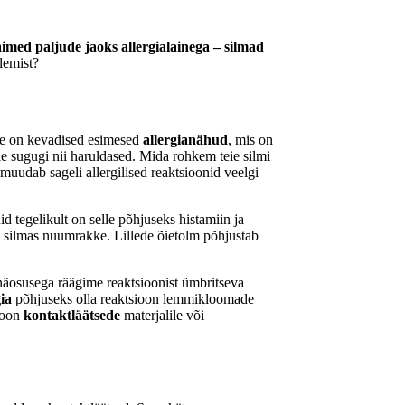
imed paljude jaoks allergialainega – silmad
lemist?
rse on kevadised esimesed
allergianähud
, mis on
e sugugi nii haruldased. Mida rohkem teie silmi
uudab sageli allergilised reaktsioonid veelgi
uid tegelikult on selle põhjuseks histamiin ja
d silmas nuumrakke. Lillede õietolm põhjustab
enäosusega räägime reaktsioonist ümbritseva
gia
põhjuseks olla reaktsioon lemmikloomade
sioon
kontaktläätsede
materjalile või