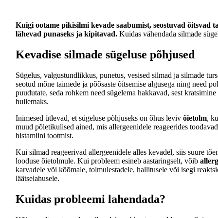
Kuigi ootame pikisilmi kevade saabumist, seostuvad õitsvad ta
lähevad punaseks ja kipitavad.
Kuidas vähendada silmade süge
Kevadise silmade sügeluse põhjused
Sügelus, valgustundlikkus, punetus, vesised silmad ja silmade tu
seotud mõne taimede ja põõsaste õitsemise algusega ning need pol
puudutate, seda rohkem need sügelema hakkavad, sest kratsimine m
hullemaks.
Inimesed ütlevad, et sügeluse põhjuseks on õhus leviv
õietolm
, k
muud põletikulised ained, mis allergeenidele reageerides toodava
histamiini tootmist.
Kui silmad reageerivad allergeenidele alles kevadel, siis suure tõ
looduse õietolmule. Kui probleem esineb aastaringselt, võib
aller
karvadele või kõõmale, tolmulestadele, hallitusele või isegi reakt
läätselahusele.
Kuidas probleemi lahendada?