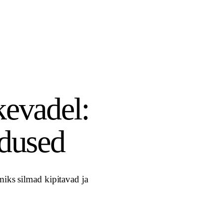
kevadel:
ndused
miks silmad kipitavad ja