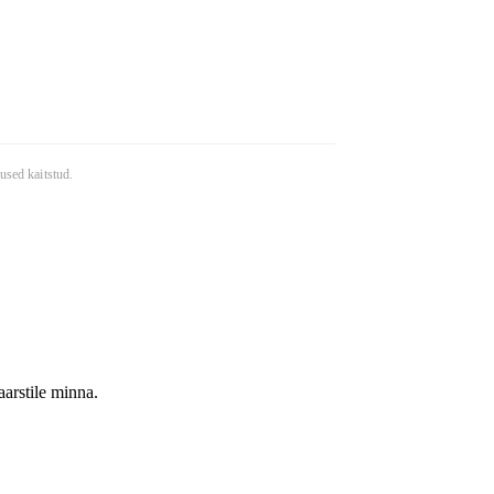
used kaitstud.
arstile minna.