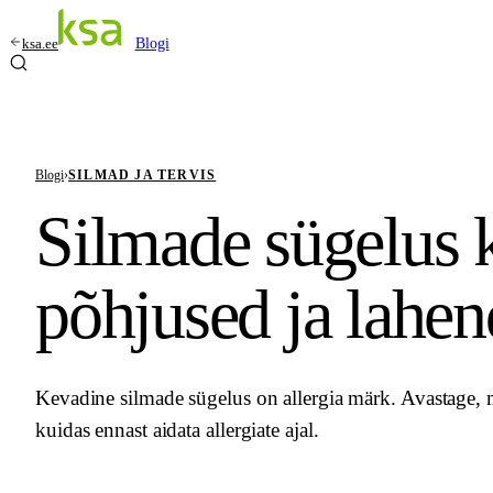
ksa.ee
Blogi
Blogi
›
SILMAD JA TERVIS
Silmade sügelus 
põhjused ja lahe
Kevadine silmade sügelus on allergia märk. Avastage, 
kuidas ennast aidata allergiate ajal.