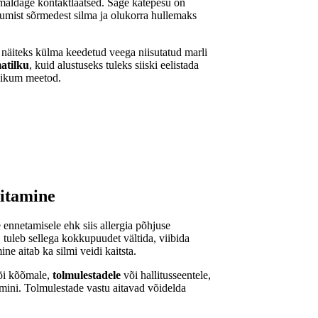
maldage kontaktläätsed. Sage kätepesu on
attumist sõrmedest silma ja olukorra hullemaks
näiteks külma keedetud veega niisutatud marli
matilku
, kuid alustuseks tuleks siiski eelistada
likum meetod.
gitamine
 ennetamisele ehk siis allergia põhjuse
 tuleb sellega kokkupuudet vältida, viibida
e aitab ka silmi veidi kaitsta.
või kõõmale,
tolmulestadele
või hallitusseentele,
amini. Tolmulestade vastu aitavad võidelda