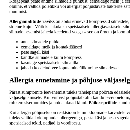
Kõigepealt peate andma silmadele puhkust: eemaldage meik ja ee
oluline, et vältida põletikku või allergiat põhjustavate bakterite s
muutmist.
Allergianähtude raviks
on abiks erinevad kompressid silmadele, 
sideme kujul. Võib kasutada ka spetsiaalseid allergiavastaseid
sil
silmade pesemist jaheda keedetud veega – see on õrnem ja loomu
anna silmadele puhkust
eemaldage meik ja kontaktläätsed
pese sageli käsi
kandke silmadele külm kompress
kasutage spetsiaalseid silmatilku
jaheda keedetud vee loputamine/tilkumine silmadesse
Allergia ennetamine ja põhjuse väljasel
Pärast sümptomite leevenemist tuleks tähelepanu pöörata edasisele
väljaselgitamisele. Kui viimast põhjustab õhu kaudu leviv õietolm,
rohkem siseruumides ja hoida aknad kinni.
Päikeseprillide
kandmin
Kui allergia põhjuseks on reaktsioon lemmikloomade karvadele 
tuleks vältida kokkupuudet allergeeniga, pesta käsi ja pesu saged
spetsiaalsed tekid, padjad ja voodipesu.