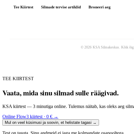
Tee Kiirtest
Silmade tervise artiklid
Broneeri aeg
©
2026
KSA Silmakeskus
. Kõik õig
TEE KIIRTEST
Vaata, mida sinu silmad sulle räägivad.
KSA kiirtest — 3 minutiga online. Tulemus näitab, kas oleks aeg silma
Online Flow3 kiirtest · 0 €
→
Mul on veel küsimusi ja soovin, et helistate tagasi
→
Test on tasuta. Sinu andmeid ei jaga me kolmandate osapooltega.