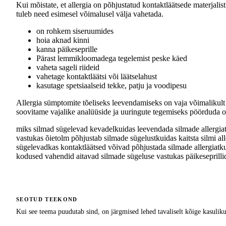
Kui mõistate, et allergia on põhjustatud kontaktläätsede materjalis
tuleb need esimesel võimalusel välja vahetada.
on rohkem siseruumides
hoia aknad kinni
kanna päikeseprille
Pärast lemmikloomadega tegelemist peske käed
vaheta sageli riideid
vahetage kontaktläätsi või läätselahust
kasutage spetsiaalseid tekke, patju ja voodipesu
Allergia sümptomite tõeliseks leevendamiseks on vaja võimalikult tä
soovitame vajalike analüüside ja uuringute tegemiseks pöörduda o
miks silmad sügelevad kevadel
kuidas leevendada silmade allergia
vastu
kas õietolm põhjustab silmade sügelust
kuidas kaitsta silmi al
sügelevad
kas kontaktläätsed võivad põhjustada silmade allergiat
ku
kodused vahendid aitavad silmade sügeluse vastu
kas päikeseprilli
SEOTUD TEEKOND
Kui see teema puudutab sind, on järgmised lehed tavaliselt kõige kasuli