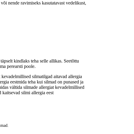
t või nende ravimiseks kasutatavast vedelikust,
pselt kindlaks teha selle allikas. Seetõttu
ma perearsti poole.
t kevadel
millised silmatilgad aitavad allergia
lergia eest
mida teha kui silmad on punased ja
idas vältida silmade allergiat kevadel
millised
d kaitsevad silmi allergia eest
kumad.