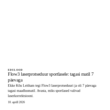
EDULOOD
Flow3 laserprotseduur sportlasele: tagasi matil 7
päevaga
Ekke Kõu Leitham tegi Flow3 laserprotseduuri ja oli 7 päevaga
tagasi maadlusmatil. Avasta, miks sportlased valivad
laserkorrektsiooni.
10. aprill 2026