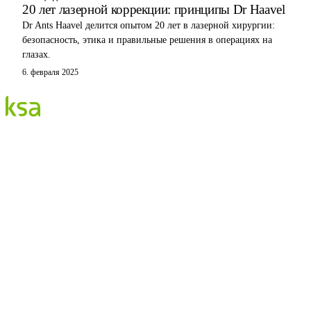
20 лет лазерной коррекции: принципы Dr Haavel
Dr Ants Haavel делится опытом 20 лет в лазерной хирургии:
безопасность, этика и правильные решения в операциях на
глазах.
6. февраля 2025
Blogi
Eesti suurim erasilmakeskus. Siin jagame teadmisi,
kogemusi ja uudiseid.
KATEGOORIAD
Flow protseduur
Silmad & tervis
KSA Silmakeskus
Edulood
Elustiil
KSA.EE
Flow3
Nägemise Audit
Hinnakiri
Broneeri