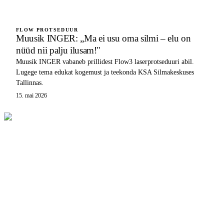
FLOW PROTSEDUUR
Muusik INGER: „Ma ei usu oma silmi – elu on
nüüd nii palju ilusam!"
Muusik INGER vabaneb prillidest Flow3 laserprotseduuri abil.
Lugege tema edukat kogemust ja teekonda KSA Silmakeskuses
Tallinnas.
15. mai 2026