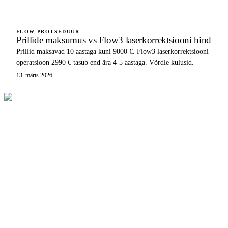
FLOW PROTSEDUUR
Prillide maksumus vs Flow3 laserkorrektsiooni hind
Prillid maksavad 10 aastaga kuni 9000 €. Flow3 laserkorrektsiooni
operatsioon 2990 € tasub end ära 4-5 aastaga. Võrdle kulusid.
13. märts 2026