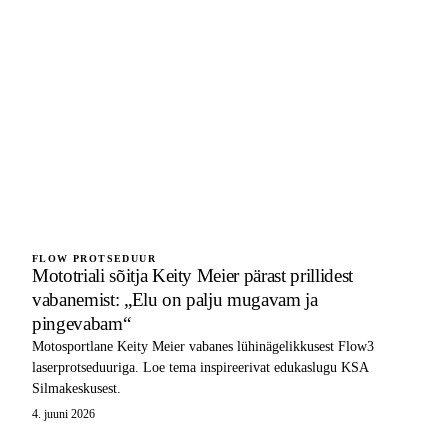
FLOW PROTSEDUUR
Mototriali sõitja Keity Meier pärast prillidest
vabanemist: „Elu on palju mugavam ja
pingevabam“
Motosportlane Keity Meier vabanes lühinägelikkusest Flow3
laserprotseduuriga. Loe tema inspireerivat edukaslugu KSA
Silmakeskusest.
4. juuni 2026