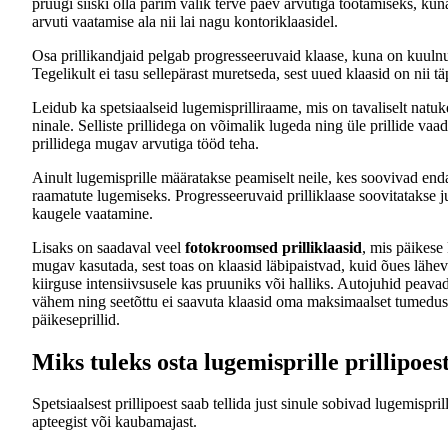
pruugi siiski olla parim valik terve päev arvutiga töötamiseks, kun
arvuti vaatamise ala nii lai nagu kontoriklaasidel.
Osa prillikandjaid pelgab progresseeruvaid klaase, kuna on kuulnu
Tegelikult ei tasu sellepärast muretseda, sest uued klaasid on nii 
Leidub ka spetsiaalseid lugemisprilliraame, mis on tavaliselt natu
ninale. Selliste prillidega on võimalik lugeda ning üle prillide vaad
prillidega mugav arvutiga tööd teha.
Ainult lugemisprille määratakse peamiselt neile, kes soovivad end
raamatute lugemiseks. Progresseeruvaid prilliklaase soovitatakse ju
kaugele vaatamine.
Lisaks on saadaval veel
fotokroomsed prilliklaasid
, mis päikes
mugav kasutada, sest toas on klaasid läbipaistvad, kuid õues lähe
kiirguse intensiivsusele kas pruuniks või halliks. Autojuhid peava
vähem ning seetõttu ei saavuta klaasid oma maksimaalset tumedust
päikeseprillid.
Miks tuleks osta lugemisprille prillipoes
Spetsiaalsest prillipoest saab tellida just sinule sobivad lugemispri
apteegist või kaubamajast.