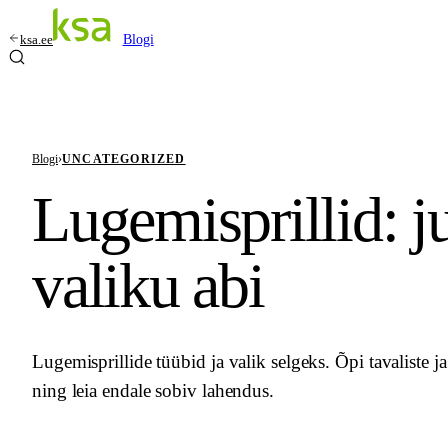
ksa.ee
Blogi
Blogi
›
UNCATEGORIZED
Lugemisprillid: j
valiku abi
Lugemisprillide tüübid ja valik selgeks. Õpi tavaliste j
ning leia endale sobiv lahendus.