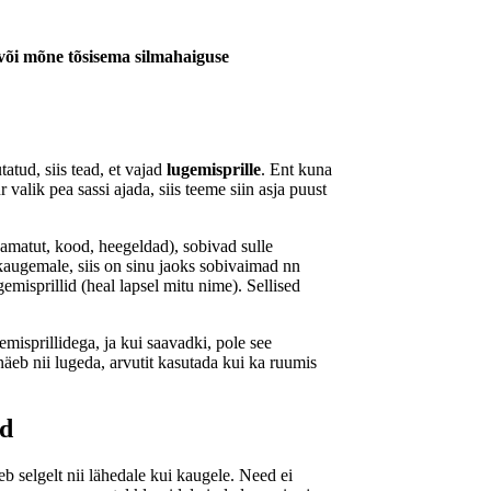
või mõne tõsisema silmahaiguse
atud, siis tead, et vajad
lugemisprille
. Ent kuna
valik pea sassi ajada, siis teeme siin asja puust
amatut, kood, heegeldad), sobivad sulle
 kaugemale, siis on sinu jaoks sobivaimad nn
misprillid (heal lapsel mitu nime). Sellised
misprillidega, ja kui saavadki, pole see
näeb nii lugeda, arvutit kasutada kui ka ruumis
ed
eb selgelt nii lähedale kui kaugele. Need ei