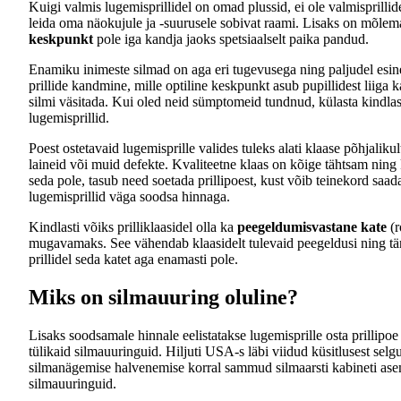
Kuigi valmis lugemisprillidel on omad plussid, ei ole valmisprillide
leida oma näokujule ja -suurusele sobivat raami. Lisaks on mõle
keskpunkt
pole iga kandja jaoks spetsiaalselt paika pandud.
Enamiku inimeste silmad on aga eri tugevusega ning paljudel esi
prillide kandmine, mille optiline keskpunkt asub pupillidest liiga k
silmi väsitada. Kui oled neid sümptomeid tundnud, külasta kindlasti
lugemisprillid.
Poest ostetavaid lugemisprille valides tuleks alati klaase põhjaliku
laineid või muid defekte. Kvaliteetne klaas on kõige tähtsam ning ku
seda pole, tasub need soetada prillipoest, kust võib teinekord saada
lugemisprillid väga soodsa hinnaga.
Kindlasti võiks prilliklaasidel olla ka
peegeldumisvastane kate
(r
mugavamaks. See vähendab klaasidelt tulevaid peegeldusi ning tänu
prillidel seda katet aga enamasti pole.
Miks on silmauuring oluline?
Lisaks soodsamale hinnale eelistatakse lugemisprille osta prillipoe
tülikaid silmauuringuid. Hiljuti USA-s läbi viidud küsitlusest selgu
silmanägemise halvenemise korral sammud silmaarsti kabineti asem
silmauuringuid.