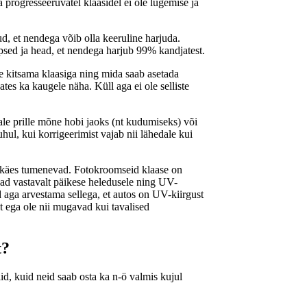
a progresseeruvatel klaasidel ei ole lugemise ja
d, et nendega võib olla keeruline harjuda.
täpsed ja head, et nendega harjub 99% kandjatest.
ke kitsama klaasiga ning mida saab asetada
ates ka kaugele näha. Küll aga ei ole selliste
ale prille mõne hobi jaoks (nt kudumiseks) või
hul, kui korrigeerimist vajab nii lähedale kui
e käes tumenevad. Fotokroomseid klaase on
vad vastavalt päikese heledusele ning UV-
d aga arvestama sellega, et autos on UV-kiirgust
 ega ole nii mugavad kui tavalised
t?
llid, kuid neid saab osta ka n-ö valmis kujul