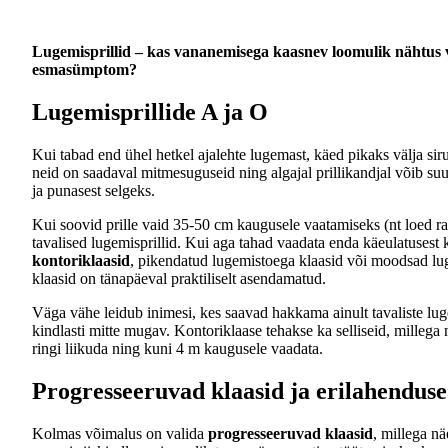
Lugemisprillid – kas vananemisega kaasnev loomulik nähtus 
esmasümptom?
Lugemisprillide A ja O
Kui tabad end ühel hetkel ajalehte lugemast, käed pikaks välja sirut
neid on saadaval mitmesuguseid ning algajal prillikandjal võib suur 
ja punasest selgeks.
Kui soovid prille vaid 35-50 cm kaugusele vaatamiseks (nt loed ra
tavalised lugemisprillid. Kui aga tahad vaadata enda käeulatusest
kontoriklaasid
, pikendatud lugemistoega klaasid või moodsad luge
klaasid on tänapäeval praktiliselt asendamatud.
Väga vähe leidub inimesi, kes saavad hakkama ainult tavaliste luge
kindlasti mitte mugav. Kontoriklaase tehakse ka selliseid, millega 
ringi liikuda ning kuni 4 m kaugusele vaadata.
Progresseeruvad klaasid ja erilahendus
Kolmas võimalus on valida
progresseeruvad klaasid
, millega nä