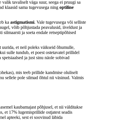
 valik tavaliselt väga suur, seega ei pruugi sa
mad klaasid sama tugevusega ning
optiline
neb ka
astigmatismi
. Vale tugevusega või selliste
augel, võib põhjustada peavalusid, iiveldust ja
 silmaarsti ja soeta endale retseptipõhised
lt uurida, et neil poleks väikseid õhumulle,
i sulle tundub, et poest ostetavatel prillidel
 spetsiaalsed ja just sinu näole sobivad
ohekas), mis teeb prillide kandmise oluliselt
 sellele pole silmad õhtul nii väsinud. Valmis
 asemel kaubamajast põhjusel, et nii välditakse
s, et 17% lugemisprillide ostjatest seadis
el apteeki, sest ei soovinud läbida