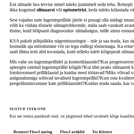
Ent silmade hea tervise nimel tuleks justnimelt seda teha. Retsep
ikka kogenud
silmaarst
või
optometrist
, keda tuleks külastada v
Sest vajadus uute lugemisprillide järele ei pruugi olla midagi muud
võib ka viidata tõsisele silmaprobleemile, mida saab varakult ava
tõsine, kuid hõlpsasti diagnoositav silmahaigus, mille ainus es
KSA pakub põhjalikku nägemisuuringut – tule ja saa teada, kas 
loomulik aja möödumine või on tegu millegi tõsisemaga. Ka erine
saab lihtsa testi abil tuvastada, kuid selleks tuleb kõigepealt silmaa
Mis vahe on lugemisprillidel ja kontoriklaasidel?
Kas progresseeruv
apteegist ostetud lugemisprillid kõigile?
Kui tihti peaks silmaarsti 
fotokroomsed prilliklaasid ja kuidas need töötavad?
Miks võivad va
astigmatismiga sobivad tavalised lugemisprillid?
Kust osta kvalitee
peegeldumisvastane kate prilliklaasidel?
Kuidas teada saada, kas v
SEOTUD TEEKOND
Kui see teema puudutab sind, on järgmised lehed tavaliselt kõige kasuli
Broneeri Flow3 uuring
Flow3 artiklid
Tee Kiirtest