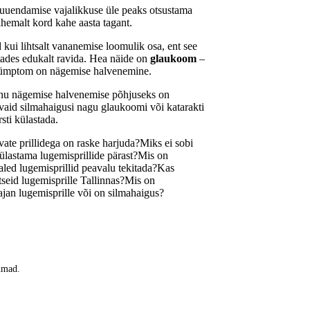
ti uuendamise vajalikkuse üle peaks otsustama
ähemalt kord kahe aasta tagant.
 kui lihtsalt vananemise loomulik osa, ent see
stades edukalt ravida. Hea näide on
glaukoom
–
masümptom on nägemise halvenemine.
sinu nägemise halvenemise põhjuseks on
vaid silmahaigusi nagu glaukoomi või katarakti
rsti külastada.
ate prillidega on raske harjuda?
Miks ei sobi
külastama lugemisprillide pärast?
Mis on
led lugemisprillid peavalu tekitada?
Kas
tseid lugemisprille Tallinnas?
Mis on
ajan lugemisprille või on silmahaigus?
kumad.