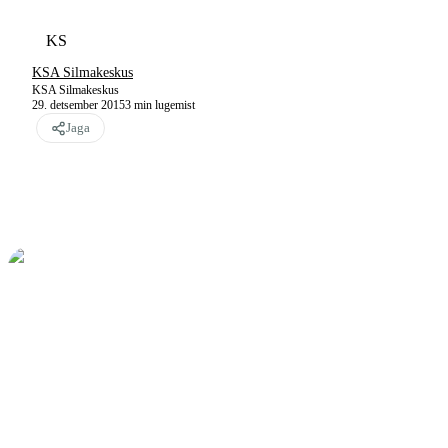
KS
KSA Silmakeskus
KSA Silmakeskus
29. detsember 2015
3
min lugemist
Jaga