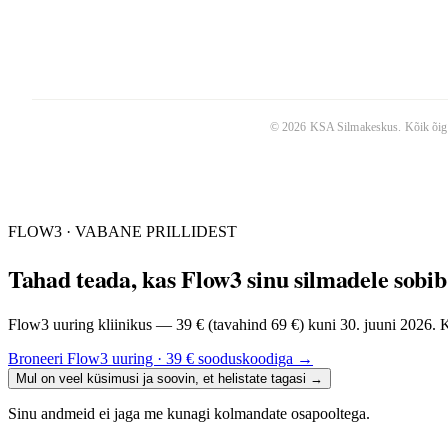
©
2026
KSA Silmakeskus
. Kõik õig
FLOW3 · VABANE PRILLIDEST
Tahad teada, kas Flow3 sinu silmadele sobi
Flow3 uuring kliinikus — 39 € (tavahind 69 €) kuni 30. juuni 2026. Ke
Broneeri Flow3 uuring · 39 € sooduskoodiga
→
Mul on veel küsimusi ja soovin, et helistate tagasi
→
Sinu andmeid ei jaga me kunagi kolmandate osapooltega.