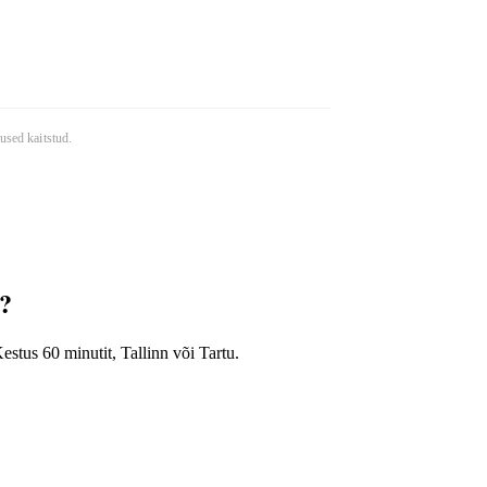
used kaitstud.
b?
stus 60 minutit, Tallinn või Tartu.