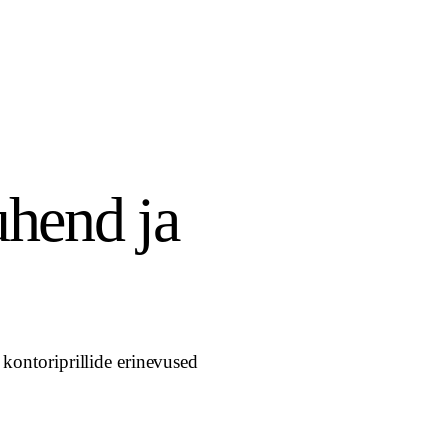
uhend ja
a kontoriprillide erinevused