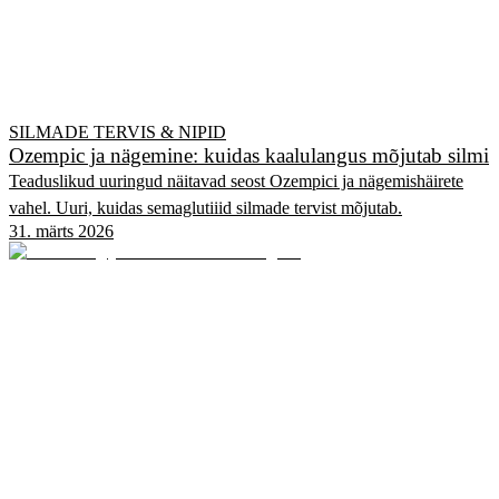
SILMADE TERVIS & NIPID
Ozempic ja nägemine: kuidas kaalulangus mõjutab silmi
Teaduslikud uuringud näitavad seost Ozempici ja nägemishäirete
vahel. Uuri, kuidas semaglutiiid silmade tervist mõjutab.
31. märts 2026