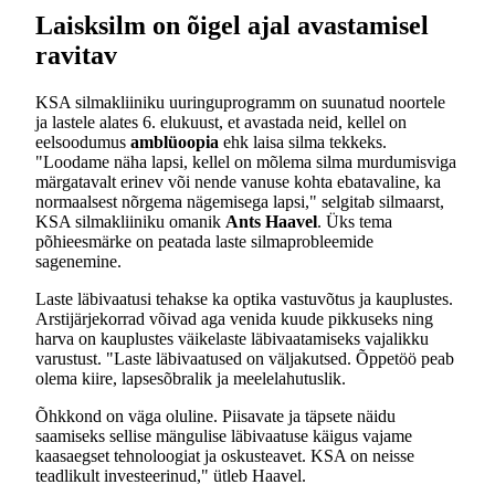
Laisksilm on õigel ajal avastamisel
ravitav
KSA silmakliiniku uuringuprogramm on suunatud noortele
ja lastele alates 6. elukuust, et avastada neid, kellel on
eelsoodumus
amblüoopia
ehk laisa silma tekkeks.
"Loodame näha lapsi, kellel on mõlema silma murdumisviga
märgatavalt erinev või nende vanuse kohta ebatavaline, ka
normaalsest nõrgema nägemisega lapsi," selgitab silmaarst,
KSA silmakliiniku omanik
Ants Haavel
. Üks tema
põhieesmärke on peatada laste silmaprobleemide
sagenemine.
Laste läbivaatusi tehakse ka optika vastuvõtus ja kauplustes.
Arstijärjekorrad võivad aga venida kuude pikkuseks ning
harva on kauplustes väikelaste läbivaatamiseks vajalikku
varustust. "Laste läbivaatused on väljakutsed. Õppetöö peab
olema kiire, lapsesõbralik ja meelelahutuslik.
Õhkkond on väga oluline. Piisavate ja täpsete näidu
saamiseks sellise mängulise läbivaatuse käigus vajame
kaasaegset tehnoloogiat ja oskusteavet. KSA on neisse
teadlikult investeerinud," ütleb Haavel.