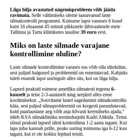
Liiga hilja avastatud nägemisprobleem võib jääda
ravimata.
Selle vältimiseks oleme taasavanud laste
silmakontrolli programmi. Kutsume lapsi vanuses 6 kuud
kuni 16 eluaastat 45 minuti pikkusele läbivaatusele meie
Tallinna ja Tartu kliinikutes tasulise
39 euro
eest.
Miks on laste silmade varajane
kontrollimine oluline?
Laste silmade kontrollimine varases eas võib olla ülioluline,
sest paljud haigused ja probleemid on ennetatavad. Kahjuks
tuleb enamik lapsi uuringule alles siis, kui on liiga hilja.
Lapsed peaksid esimese ametliku silmatesti tegema
6-
kuuselt
ja teise 2-3-aastaselt ning seejärel alles enne
kooliminekut. „Soovitame lastel sagedamini silmakontrollis
käia, sest paljud silmaprobleemid on kergesti parandatavad,
kuid paariaastane aeg võib asja kõvasti keeruliseks ajada,"
ütleb KSA silmakliiniku teenindusjuht Kadri Altküla. Tema
sõnul peaksid lapsed silmi kontrollima 1-2 aasta tagant. Kui
laps juba kannab prille, peaks uuring toimuma iga 6-12 kuu
tagant, kui ei ole kokku lepitud teisiti.