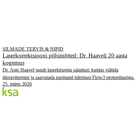
SILMADE TERVIS & NIPID
Laserkorrektsiooni põhimõtted: Dr. Haaveli 20 aasta
kogemus
Dr. Ants Haavel jagab laserkirurgia saladusi: kuidas vältida
üleravitsemist ja saavutada parimaid tulemusi Flow3 protseduuriga.
25. märts 2026
Blogi
Eesti suurim erasilmakeskus. Siin jagame teadmisi,
kogemusi ja uudiseid.
KATEGOORIAD
Flow protseduur
Silmad & tervis