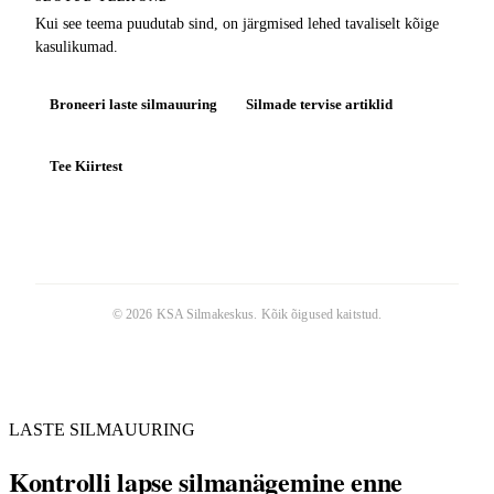
Kui see teema puudutab sind, on järgmised lehed tavaliselt kõige
kasulikumad.
Broneeri laste silmauuring
Silmade tervise artiklid
Tee Kiirtest
©
2026
KSA Silmakeskus
. Kõik õigused kaitstud.
LASTE SILMAUURING
Kontrolli lapse silmanägemine enne