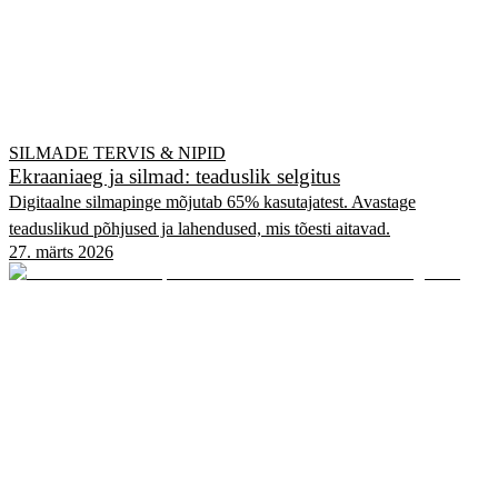
SILMADE TERVIS & NIPID
Ekraaniaeg ja silmad: teaduslik selgitus
Digitaalne silmapinge mõjutab 65% kasutajatest. Avastage
teaduslikud põhjused ja lahendused, mis tõesti aitavad.
27. märts 2026