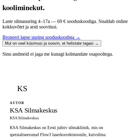
kooliminekut.
Laste silmauuring 4–17a — 69 € sooduskoodiga. Sisaldab online
kokkuvõtet ja arsti soovitusi.
Broneeri lapse uuring sooduskoodiga
→
Mul on veel küsimusi ja soovin, et helistate tagasi
→
Sinu andmeid ei jaga me kunagi kolmandate osapooltega.
KS
AUTOR
KSA Silmakeskus
KSA Silmakeskus
KSA Silmakeskus on Eesti juhtiv silmakliinik, mis on
spetsialiseerunud Flow3 laserkorrektsioonile, kuivsilma