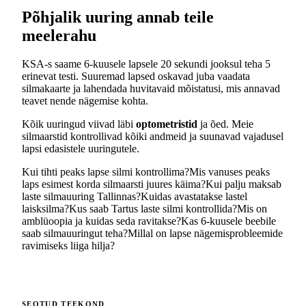
Põhjalik uuring annab teile
meelerahu
KSA-s saame 6-kuusele lapsele 20 sekundi jooksul teha 5
erinevat testi. Suuremad lapsed oskavad juba vaadata
silmakaarte ja lahendada huvitavaid mõistatusi, mis annavad
teavet nende nägemise kohta.
Kõik uuringud viivad läbi
optometristid
ja õed. Meie
silmaarstid kontrollivad kõiki andmeid ja suunavad vajadusel
lapsi edasistele uuringutele.
Kui tihti peaks lapse silmi kontrollima?
Mis vanuses peaks
laps esimest korda silmaarsti juures käima?
Kui palju maksab
laste silmauuring Tallinnas?
Kuidas avastatakse lastel
laisksilma?
Kus saab Tartus laste silmi kontrollida?
Mis on
amblüoopia ja kuidas seda ravitakse?
Kas 6-kuusele beebile
saab silmauuringut teha?
Millal on lapse nägemisprobleemide
ravimiseks liiga hilja?
SEOTUD TEEKOND