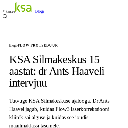
ksa.ee
Blogi
Blogi
›
FLOW PROTSEDUUR
KSA Silmakeskus 15
aastat: dr Ants Haaveli
intervjuu
Tutvuge KSA Silmakeskuse ajalooga. Dr Ants
Haavel jagab, kuidas Flow3 laserkorrektsiooni
kliinik sai alguse ja kuidas see jõudis
maailmaklassi tasemele.