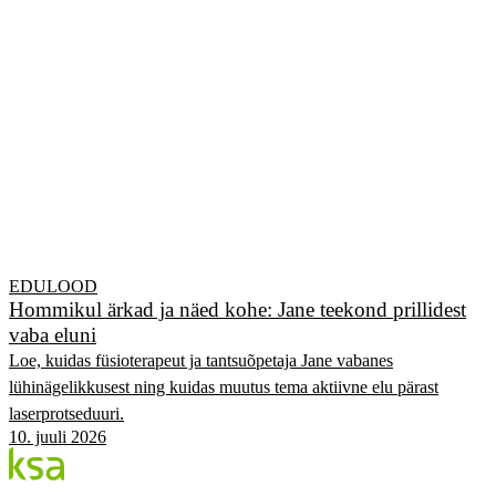
EDULOOD
Hommikul ärkad ja näed kohe: Jane teekond prillidest
vaba eluni
Loe, kuidas füsioterapeut ja tantsuõpetaja Jane vabanes
lühinägelikkusest ning kuidas muutus tema aktiivne elu pärast
laserprotseduuri.
10. juuli 2026
Blogi