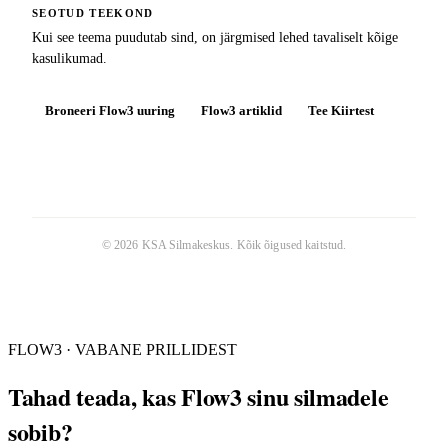
SEOTUD TEEKOND
Kui see teema puudutab sind, on järgmised lehed tavaliselt kõige
kasulikumad.
Broneeri Flow3 uuring
Flow3 artiklid
Tee Kiirtest
©
2026
KSA Silmakeskus
. Kõik õigused kaitstud.
FLOW3 · VABANE PRILLIDEST
Tahad teada, kas Flow3 sinu silmadele
sobib?