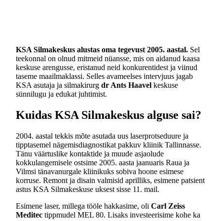
KSA Silmakeskus alustas oma tegevust 2005. aastal.
Sel
teekonnal on olnud mitmeid nüansse, mis on aidanud kaasa
keskuse arengusse, eristanud neid konkurentidest ja viinud
taseme maailmaklassi. Selles avameelses intervjuus jagab
KSA asutaja ja silmakirurg
dr Ants Haavel
keskuse
sünnilugu ja edukat juhtimist.
Kuidas KSA Silmakeskus alguse sai?
2004. aastal tekkis mõte asutada uus laserprotseduure ja
tipptasemel nägemisdiagnostikat pakkuv kliinik Tallinnasse.
Tänu väärtuslike kontaktide ja muude asjaolude
kokkulangemisele ostsime 2005. aasta jaanuaris Raua ja
Vilmsi tänavanurgale kliinikuks sobiva hoone esimese
korruse. Remont ja disain valmisid aprilliks, esimene patsient
astus KSA Silmakeskuse uksest sisse 11. mail.
Esimene laser, millega tööle hakkasime, oli
Carl Zeiss
Meditec
tippmudel MEL 80. Lisaks investeerisime kohe ka