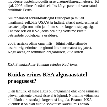
muudesse tipptehnoloogilistesse diagnostikaseadmetesse. Tol
ajal, 2005, olime tõenäoliselt üks kõige paremini varustatud
erakliinik Eestis.
Suurepärased sõbrad-kolleegid Euroopast ja mujalt
maailmast, eelkõige USA'st ja Indiast, aitasid meid esimestel
aastatel palju oma nõu ja tohutu suure kogemustepagasiga.
Tähtede seis oli KSA jaoks hea ning võitsime kiirelt
patsientide poolehoiu ja usalduse.
2008. aastaks olime oma nišis – lühinägelike silmade
laserkorrigeerimine – regiooni üks suurimatest tegijatest.
Kogu areng on toimunud orgaaniliselt, kuid kiirelt.
KSA Silmakeskuse Tallinna esindus Kadriorus
Kuidas erines KSA algusaastatel
praegusest?
Olen tänulik, et meie algus oli orgaaniline ehk kohe esimesel
päeval patsiente uksest sisse ei trüginud. Nii saime võimaluse
rahulikult atra seada ja kogemusi koguda. Enamus KSA
klientidest on alati tulnud soovituste kaudu, mis näitab