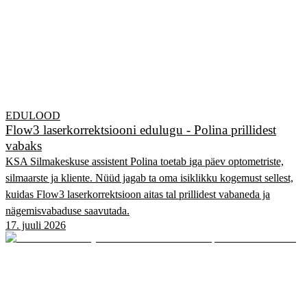
EDULOOD
Flow3 laserkorrektsiooni edulugu - Polina prillidest
vabaks
KSA Silmakeskuse assistent Polina toetab iga päev optometriste,
silmaarste ja kliente. Nüüd jagab ta oma isiklikku kogemust sellest,
kuidas Flow3 laserkorrektsioon aitas tal prillidest vabaneda ja
nägemisvabaduse saavutada.
17. juuli 2026