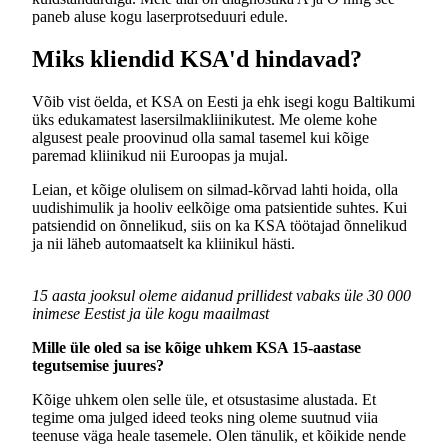
paneb aluse kogu laserprotseduuri edule.
Miks kliendid KSA'd hindavad?
Võib vist öelda, et KSA on Eesti ja ehk isegi kogu Baltikumi
üks edukamatest lasersilmakliinikutest. Me oleme kohe
algusest peale proovinud olla samal tasemel kui kõige
paremad kliinikud nii Euroopas ja mujal.
Leian, et kõige olulisem on silmad-kõrvad lahti hoida, olla
uudishimulik ja hooliv eelkõige oma patsientide suhtes. Kui
patsiendid on õnnelikud, siis on ka KSA töötajad õnnelikud
ja nii läheb automaatselt ka kliinikul hästi.
15 aasta jooksul oleme aidanud prillidest vabaks üle 30 000
inimese Eestist ja üle kogu maailmast
Mille üle oled sa ise kõige uhkem KSA 15-aastase
tegutsemise juures?
Kõige uhkem olen selle üle, et otsustasime alustada. Et
tegime oma julged ideed teoks ning oleme suutnud viia
teenuse väga heale tasemele. Olen tänulik, et kõikide nende