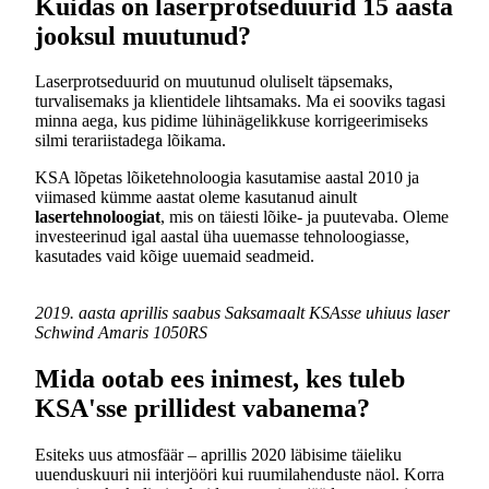
Kuidas on laserprotseduurid 15 aasta
jooksul muutunud?
Laserprotseduurid on muutunud oluliselt täpsemaks,
turvalisemaks ja klientidele lihtsamaks. Ma ei sooviks tagasi
minna aega, kus pidime lühinägelikkuse korrigeerimiseks
silmi terariistadega lõikama.
KSA lõpetas lõiketehnoloogia kasutamise aastal 2010 ja
viimased kümme aastat oleme kasutanud ainult
lasertehnoloogiat
, mis on täiesti lõike- ja puutevaba. Oleme
investeerinud igal aastal üha uuemasse tehnoloogiasse,
kasutades vaid kõige uuemaid seadmeid.
2019. aasta aprillis saabus Saksamaalt KSAsse uhiuus laser
Schwind Amaris 1050RS
Mida ootab ees inimest, kes tuleb
KSA'sse prillidest vabanema?
Esiteks uus atmosfäär – aprillis 2020 läbisime täieliku
uuenduskuuri nii interjööri kui ruumilahenduste näol. Korra