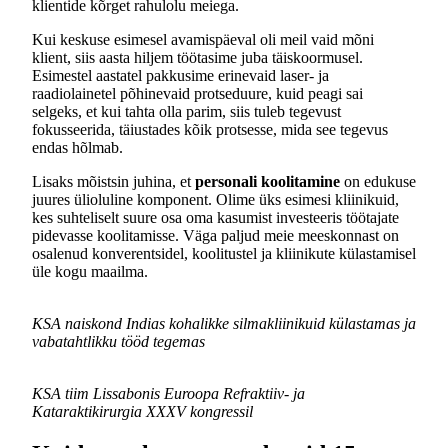
klientide kõrget rahulolu meiega.
Kui keskuse esimesel avamispäeval oli meil vaid mõni
klient, siis aasta hiljem töötasime juba täiskoormusel.
Esimestel aastatel pakkusime erinevaid laser- ja
raadiolainetel põhinevaid protseduure, kuid peagi sai
selgeks, et kui tahta olla parim, siis tuleb tegevust
fokusseerida, täiustades kõik protsesse, mida see tegevus
endas hõlmab.
Lisaks mõistsin juhina, et
personali koolitamine
on edukuse
juures ülioluline komponent. Olime üks esimesi kliinikuid,
kes suhteliselt suure osa oma kasumist investeeris töötajate
pidevasse koolitamisse. Väga paljud meie meeskonnast on
osalenud konverentsidel, koolitustel ja kliinikute külastamisel
üle kogu maailma.
KSA naiskond Indias kohalikke silmakliinikuid külastamas ja
vabatahtlikku tööd tegemas
KSA tiim Lissabonis Euroopa Refraktiiv- ja
Kataraktikirurgia XXXV kongressil