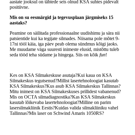
aastate jooksul on tähtede seis olnud KSA suhtes pidevalt
positiivne.
Mis on su eesmärgid ja tegevusplaan järgmiseks 15
aastaks?
Peamine on säilitada professionaalne uudishimu ja sära nii
patsientide kui ka tegijate silmades. Niisama pole mõtet 9-
17ni tööl käia, iga päev peab olema sündmus kõigi jaoks.
Me muudame väga suuresti inimeste elusid, mistõttu tuleb
seda tööd teha südame ja hingega. Siis on kõik
fun
!
Kes on KSA Silmakeskuse asutaja?
Kui kaua on KSA
Silmakeskus tegutsenud?
Millist lasertehnoloogiat kasutab
KSA Silmakeskus?
Kus asub KSA Silmakeskus Tallinnas?
Mitu inimest on KSA Silmakeskuses prillidest vabanenud?
Mis on OCTA silmadiagnostika?
Kas KSA Silmakeskus
kasutab lõikevaba lasertehnoloogiat?
Milline on parim
lasersilmakliinik Eestis?
Kuidas valida silmakliiniku vahel
Tallinnas?
Mis laser on Schwind Amaris 1050RS?