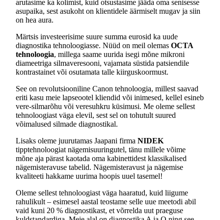
arutasime ka kolimist, kuid otsustasime jääda oma senisesse
asupaika, sest asukoht on klientidele äärmiselt mugav ja siin
on hea aura.
Märtsis investeerisime suure summa eurosid ka uude
diagnostika tehnoloogiasse. Nüüd on meil olemas
OCTA
tehnoloogia
, millega saame uurida isegi mõne mikroni
diameetriga silmaveresooni, vajamata süstida patsiendile
kontrastainet või osutamata talle kiirguskoormust.
See on revolutsiooniline Canon tehnoloogia, millest saavad
eriti kasu meie lapseootel kliendid või inimesed, kellel esineb
vere-silmarõhu või veresuhkru küsimusi. Me oleme sellest
tehnoloogiast väga elevil, sest sel on tohutult suured
võimalused silmade diagnostikal.
Lisaks oleme juurutamas Jaapani firma
NIDEK
tipptehnoloogiat nägemisuuringutel, tänu millele võime
mõne aja pärast kaotada oma kabinettidest klassikalised
nägemisteravuse tabelid. Nägemisteravust ja nägemise
kvaliteeti hakkame uurima hoopis uuel tasemel!
Oleme sellest tehnoloogiast väga haaratud, kuid liigume
rahulikult – esimesel aastal teostame selle uue meetodi abil
vaid kuni 20 % diagnostikast, et võrrelda uut praeguse
kuldstandardiga. Meie alal on diagnostika A ja O ning see