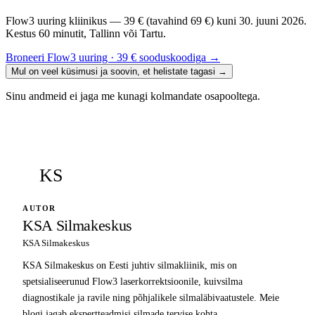
Flow3 uuring kliinikus — 39 € (tavahind 69 €) kuni 30. juuni 2026.
Kestus 60 minutit, Tallinn või Tartu.
Broneeri Flow3 uuring · 39 € sooduskoodiga
→
Mul on veel küsimusi ja soovin, et helistate tagasi
→
Sinu andmeid ei jaga me kunagi kolmandate osapooltega.
KS
AUTOR
KSA Silmakeskus
KSA Silmakeskus
KSA Silmakeskus on Eesti juhtiv silmakliinik, mis on
spetsialiseerunud Flow3 laserkorrektsioonile, kuivsilma
diagnostikale ja ravile ning põhjalikele silmaläbivaatustele. Meie
blogi jagab ekspertteadmisi silmade tervise kohta.