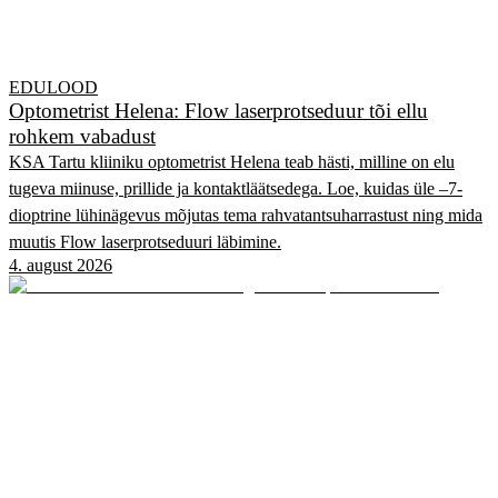
EDULOOD
Optometrist Helena: Flow laserprotseduur tõi ellu
rohkem vabadust
KSA Tartu kliiniku optometrist Helena teab hästi, milline on elu
tugeva miinuse, prillide ja kontaktläätsedega. Loe, kuidas üle –7-
dioptrine lühinägevus mõjutas tema rahvatantsuharrastust ning mida
muutis Flow laserprotseduuri läbimine.
4. august 2026