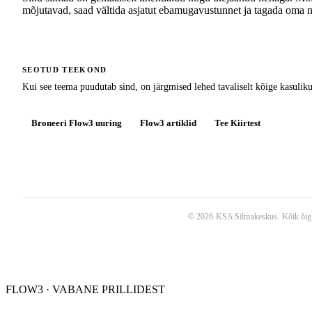
mõjutavad, saad vältida asjatut ebamugavustunnet ja tagada oma 
SEOTUD TEEKOND
Kui see teema puudutab sind, on järgmised lehed tavaliselt kõige kasuli
Broneeri Flow3 uuring
Flow3 artiklid
Tee Kiirtest
©
2026
KSA Silmakeskus
. Kõik õig
FLOW3 · VABANE PRILLIDEST