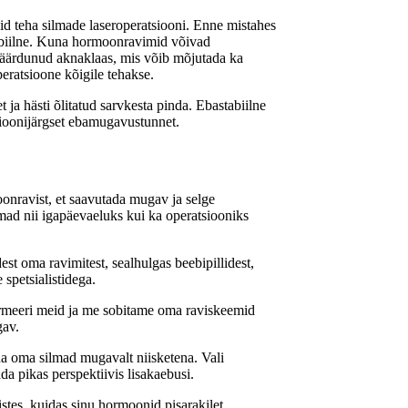
d teha silmade laseroperatsiooni. Enne mistahes
stabiilne. Kuna hormoonravimid võivad
 määrdunud aknaklaas, mis võib mõjutada ka
peratsioone kõigile tehakse.
 ja hästi õlitatud sarvkesta pinda. Ebastabiilne
tsioonijärgset ebamugavustunnet.
onravist, et saavutada mugav ja selge
mad nii igapäevaeluks kui ka operatsiooniks
est oma ravimitest, sealhulgas beebipillidest,
 spetsialistidega.
formeeri meid ja me sobitame oma raviskeemid
gav.
a oma silmad mugavalt niisketena. Vali
da pikas perspektiivis lisakaebusi.
tes, kuidas sinu hormoonid pisarakilet