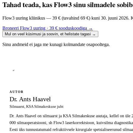
Tahad teada, kas Flow3 sinu silmadele sobi
Flow3 uuring kliinikus — 39 € (tavahind 69 €) kuni 30. juuni 2026. Ke
Broneeri Flow3 uuring · 39 € sooduskoodiga
→
Mul on veel küsimusi ja soovin, et helistate tagasi
→
Sinu andmeid ei jaga me kunagi kolmandate osapooltega.
AUTOR
Dr. Ants Haavel
Silmaarst, KSA Silmakeskuse juht
Dr. Ants Haavel on silmaarst ja KSA Silmakeskuse asutaja, kellel on üle 2
000 silmaoperatsiooni, sh Flow3 laserkorrektsioon, kuivsilma diagnostika 
Eesti üks tunnustatumaid refraktiivsele kirurgiale spetsialiseerunud silma