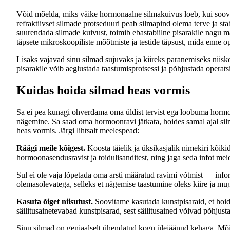
Võid mõelda, miks väike hormonaalne silmakuivus loeb, kui soovi
refraktiivset silmade protseduuri peab silmapind olema terve ja 
suurendada silmade kuivust, toimib ebastabiilne pisarakile nagu
täpsete mikroskoopiliste mõõtmiste ja testide täpsust, mida enne o
Lisaks vajavad sinu silmad sujuvaks ja kiireks paranemiseks niisket
pisarakile võib aeglustada taastumisprotsessi ja põhjustada opera
Kuidas hoida silmad heas vormis
Sa ei pea kunagi ohverdama oma üldist tervist ega loobuma hormo
nägemine. Sa saad oma hormoonravi jätkata, hoides samal ajal sil
heas vormis. Järgi lihtsalt meelespead:
Räägi meile kõigest.
Koosta täielik ja üksikasjalik nimekiri kõikid
hormoonasendusravist ja toidulisanditest, ning jaga seda infot meie
Sul ei ole vaja lõpetada oma arsti määratud ravimi võtmist — in
olemasolevatega, selleks et nägemise taastumine oleks kiire ja mu
Kasuta õiget niisutust.
Soovitame kasutada kunstpisaraid, et hoid
säilitusainetevabad kunstpisarad, sest säilitusained võivad põhjusta
Sinu silmad on geniaalselt ühendatud kogu ülejäänud kehaga. Mõis