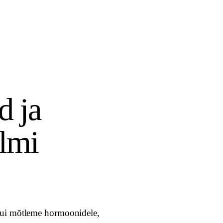
d ja
ilmi
Kui mõtleme hormoonidele,