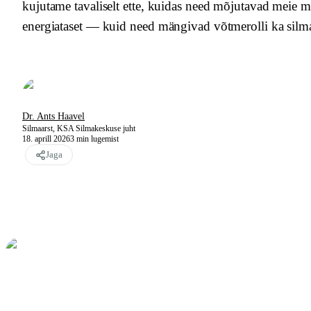
kujutame tavaliselt ette, kuidas need mõjutavad meie m
energiataset — kuid need mängivad võtmerolli ka silma
Dr. Ants Haavel
Silmaarst, KSA Silmakeskuse juht
18. aprill 2026
3
min lugemist
Jaga