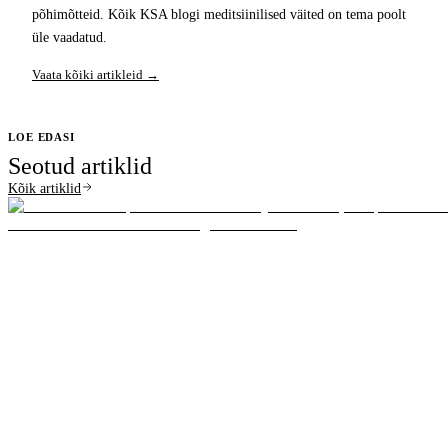
põhimõtteid. Kõik KSA blogi meditsiinilised väited on tema poolt
üle vaadatud.
Vaata kõiki artikleid →
LOE EDASI
Seotud artiklid
Kõik artiklid