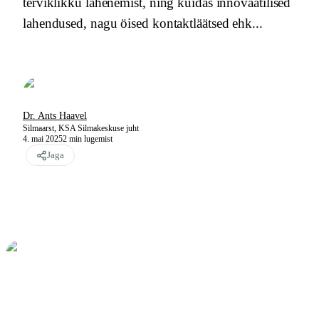
terviklikku lähenemist, ning kuidas innovaatilised
lahendused, nagu öised kontaktläätsed ehk...
Dr. Ants Haavel
Silmaarst, KSA Silmakeskuse juht
4. mai 2025
2
min lugemist
Jaga