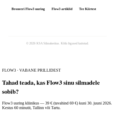
Broneeri Flow3 uuring
Flow3 artiklid
Tee Kiirtest
©
2026
KSA Silmakeskus
. Kõik õigused kaitstud.
FLOW3 · VABANE PRILLIDEST
Tahad teada, kas Flow3 sinu silmadele
sobib?
Flow3 uuring kliinikus — 39 € (tavahind 69 €) kuni 30. juuni 2026.
Kestus 60 minutit, Tallinn või Tartu.