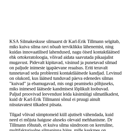
KSA Silmakeskuse silmaarst dr Karl-Erik Tillmann selgitab,
miks kuiva silma ravi nõuab terviklikku lähenemist, ning
kuidas innovaatilised lahendused, nagu öised kontaktläätsed
ehk ortokeratoloogia, võivad aidata saavutada pikaajalist
mugavust. Pidevalt kipitavad, väsinud ja punetavad silmad
on paljude inimeste igapäevane reaalsus. Eriti teravalt
tunnetavad seda probleemi kontaktläätsede kandjad. Levinud
on olukord, kus läätsed tunduvad päeva edenedes silmas
"kuivad" ja ebamugavad, mis ongi peamiseks põhjuseks,
miks inimesed läätsede kandmisest lõplikult loobuvad.
Paljud proovivad leevendust leida käsimüügi silmatilkadest,
kuid dr Karl-Erik Tillmanni sõnul ei pruugi ainult
niisutavatest tilkadest piisata.
Tilgad võivad sümptomeid küll ajutiselt vähendada, kuid
need ei mõjuta haiguse aluseks olevaid mehhanisme. Dr
Tillmann rõhutab, et kuiva silma sündroom on keeruline,
multifaktoriaalne silmapinna häire, mille keskmes on