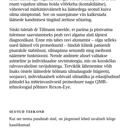
enam vajadust silmas hoida võõrkeha (kontaktläätse),
vähenevad märkimisväärselt ka läätsedega seotud kuiva
silma sümptomid. See on suurepärane viis katkestada
läätsede kandmisest tingitud ärrituse nõiaring.
Siiski tuletab dr Tillmann meelde, et parima ja püsivaima
tulemuse saavutamiseks peab ravi algama alati täpsest
diagnostikast. Enne mis tahes ravi alustamist – olgu selleks
uued läätsed või protseduurid – hindab kliinik patsiendi
pisarakile stabiilsust, silmapinna seisundit ning meibomi
näärmete funktsiooni. Nende andmete alusel valitakse
astmeline ja individuaalne ravistrateegia, mis on kooskõlas
rahvusvaheliste ravijuhistega. Terviklik lähenemine võib
lisaks öistele läätsedele hõlmata silmalaugude hügieeni,
soojaravi, individuaalselt sobivaid silmatilku ja edasijõudnud
juhtudel ka mitteinvasiivseid protseduure nagu QMR-
tehnoloogial põhinev Rexon-Eye.
SEOTUD TEEKOND
Kui see teema puudutab sind, on järgmised lehed tavaliselt kõige
kasulikumad.