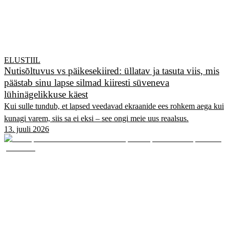
ELUSTIIL
Nutisõltuvus vs päikesekiired: üllatav ja tasuta viis, mis
päästab sinu lapse silmad kiiresti süveneva
lühinägelikkuse käest
Kui sulle tundub, et lapsed veedavad ekraanide ees rohkem aega kui
kunagi varem, siis sa ei eksi – see ongi meie uus reaalsus.
13. juuli 2026