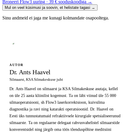
Broneeri Flow3 uuring · 39 € sooduskoodiga
→
Mul on veel küsimusi ja soovin, et helistate tagasi
→
Sinu andmeid ei jaga me kunagi kolmandate osapooltega.
AUTOR
Dr. Ants Haavel
Silmaarst, KSA Silmakeskuse juht
Dr. Ants Haavel on silmaarst ja KSA Silmakeskuse asutaja, kellel
on üle 25 aasta kliinilist kogemust. Ta on läbi viinud üle 55 000
silmaoperatsiooni, sh Flow3 laserkorrektsioon, kuivsilma
diagnostika ja ravi ning katarakti operatsioonid. Dr. Haavel on
Eesti üks tunnustatumaid refraktiivsele kirurgiale spetsialiseerunud
silmaarste. Ta on regulaarne delegaat rahvusvahelistel silmaarstide
konverentsidel ning järgib oma töös tõenduspõhise meditsiini