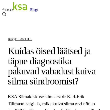
ksa.ee
Blogi
Blogi
›
ELUSTIIL
Kuidas öised läätsed ja
täpne diagnostika
pakuvad vabadust kuiva
silma sündroomist?
KSA Silmakeskuse silmaarst dr Karl-Erik
Tillmann selgitab, miks kuiva silma ravi nõuab