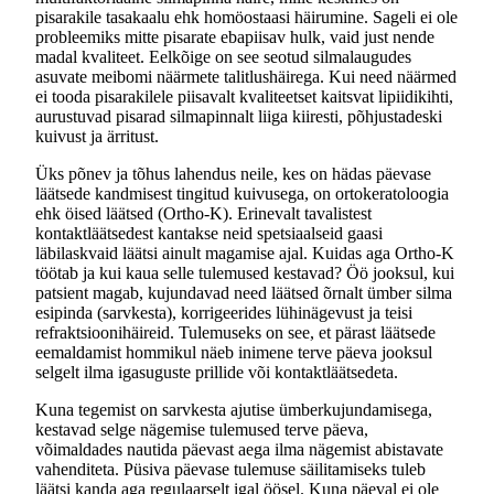
pisarakile tasakaalu ehk homöostaasi häirumine. Sageli ei ole
probleemiks mitte pisarate ebapiisav hulk, vaid just nende
madal kvaliteet. Eelkõige on see seotud silmalaugudes
asuvate meibomi näärmete talitlushäirega. Kui need näärmed
ei tooda pisarakilele piisavalt kvaliteetset kaitsvat lipiidikihti,
aurustuvad pisarad silmapinnalt liiga kiiresti, põhjustadeski
kuivust ja ärritust.
Üks põnev ja tõhus lahendus neile, kes on hädas päevase
läätsede kandmisest tingitud kuivusega, on ortokeratoloogia
ehk öised läätsed (Ortho-K). Erinevalt tavalistest
kontaktläätsedest kantakse neid spetsiaalseid gaasi
läbilaskvaid läätsi ainult magamise ajal. Kuidas aga Ortho-K
töötab ja kui kaua selle tulemused kestavad? Öö jooksul, kui
patsient magab, kujundavad need läätsed õrnalt ümber silma
esipinda (sarvkesta), korrigeerides lühinägevust ja teisi
refraktsioonihäireid. Tulemuseks on see, et pärast läätsede
eemaldamist hommikul näeb inimene terve päeva jooksul
selgelt ilma igasuguste prillide või kontaktläätsedeta.
Kuna tegemist on sarvkesta ajutise ümberkujundamisega,
kestavad selge nägemise tulemused terve päeva,
võimaldades nautida päevast aega ilma nägemist abistavate
vahenditeta. Püsiva päevase tulemuse säilitamiseks tuleb
läätsi kanda aga regulaarselt igal öösel. Kuna päeval ei ole