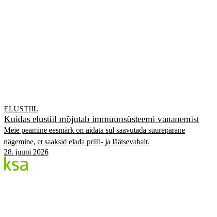
ELUSTIIL
Kuidas elustiil mõjutab immuunsüsteemi vananemist
Meie peamine eesmärk on aidata sul saavutada suurepärane
nägemine, et saaksid elada prilli- ja läätsevabalt.
28. juuni 2026
Blogi
Eesti suurim erasilmakeskus. Siin jagame teadmisi,
kogemusi ja uudiseid.
KATEGOORIAD