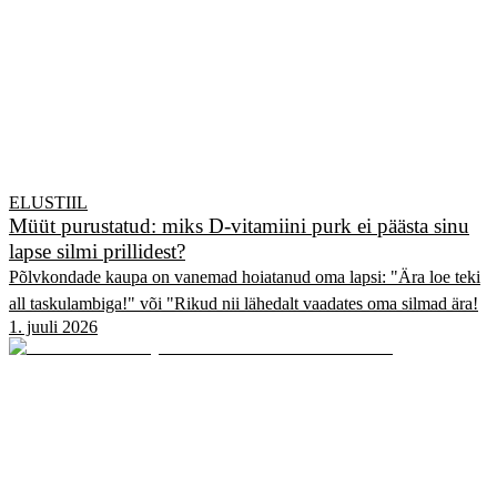
ELUSTIIL
Müüt purustatud: miks D-vitamiini purk ei päästa sinu
lapse silmi prillidest?
Põlvkondade kaupa on vanemad hoiatanud oma lapsi: "Ära loe teki
all taskulambiga!" või "Rikud nii lähedalt vaadates oma silmad ära!
1. juuli 2026