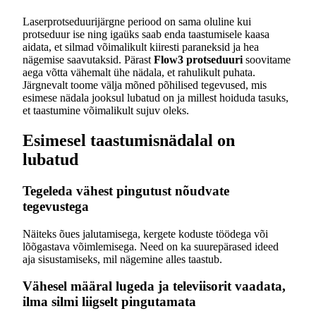
Laserprotseduurijärgne periood on sama oluline kui
protseduur ise ning igaüks saab enda taastumisele kaasa
aidata, et silmad võimalikult kiiresti paraneksid ja hea
nägemise saavutaksid. Pärast
Flow3 protseduuri
soovitame
aega võtta vähemalt ühe nädala, et rahulikult puhata.
Järgnevalt toome välja mõned põhilised tegevused, mis
esimese nädala jooksul lubatud on ja millest hoiduda tasuks,
et taastumine võimalikult sujuv oleks.
Esimesel taastumisnädalal on
lubatud
Tegeleda vähest pingutust nõudvate
tegevustega
Näiteks õues jalutamisega, kergete koduste töödega või
lõõgastava võimlemisega. Need on ka suurepärased ideed
aja sisustamiseks, mil nägemine alles taastub.
Vähesel määral lugeda ja televiisorit vaadata,
ilma silmi liigselt pingutamata