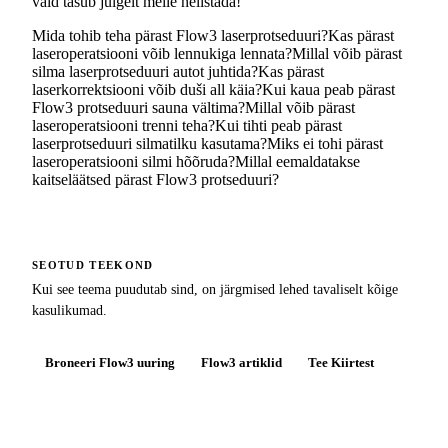
vaid tasub julgelt meile helistada!
Mida tohib teha pärast Flow3 laserprotseduuri?
Kas pärast
laseroperatsiooni võib lennukiga lennata?
Millal võib pärast
silma laserprotseduuri autot juhtida?
Kas pärast
laserkorrektsiooni võib duši all käia?
Kui kaua peab pärast
Flow3 protseduuri sauna vältima?
Millal võib pärast
laseroperatsiooni trenni teha?
Kui tihti peab pärast
laserprotseduuri silmatilku kasutama?
Miks ei tohi pärast
laseroperatsiooni silmi hõõruda?
Millal eemaldatakse
kaitseläätsed pärast Flow3 protseduuri?
SEOTUD TEEKOND
Kui see teema puudutab sind, on järgmised lehed tavaliselt kõige
kasulikumad.
Broneeri Flow3 uuring
Flow3 artiklid
Tee Kiirtest