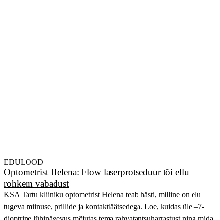
EDULOOD
Optometrist Helena: Flow laserprotseduur tõi ellu
rohkem vabadust
KSA Tartu kliiniku optometrist Helena teab hästi, milline on elu
tugeva miinuse, prillide ja kontaktläätsedega. Loe, kuidas üle –7-
dioptrine lühinägevus mõjutas tema rahvatantsuharrastust ning mida