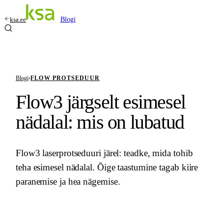
ksa.ee
Blogi
Blogi
›
FLOW PROTSEDUUR
Flow3 järgselt esimesel
nädalal: mis on lubatud
Flow3 laserprotseduuri järel: teadke, mida tohib
teha esimesel nädalal. Õige taastumine tagab kiire
paranemise ja hea nägemise.