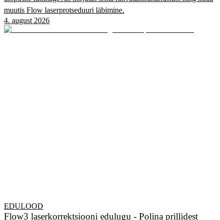
muutis Flow laserprotseduuri läbimine.
4. august 2026
EDULOOD
Flow3 laserkorrektsiooni edulugu - Polina prillidest