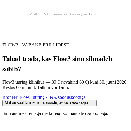
©
2026
KSA Silmakeskus
. Kõik õigused kaitstud.
FLOW3 · VABANE PRILLIDEST
Tahad teada, kas Flow3 sinu silmadele
sobib?
Flow3 uuring kliinikus — 39 € (tavahind 69 €) kuni 30. juuni 2026.
Kestus 60 minutit, Tallinn või Tartu.
Broneeri Flow3 uuring · 39 € sooduskoodiga
→
Mul on veel küsimusi ja soovin, et helistate tagasi
→
Sinu andmeid ei jaga me kunagi kolmandate osapooltega.