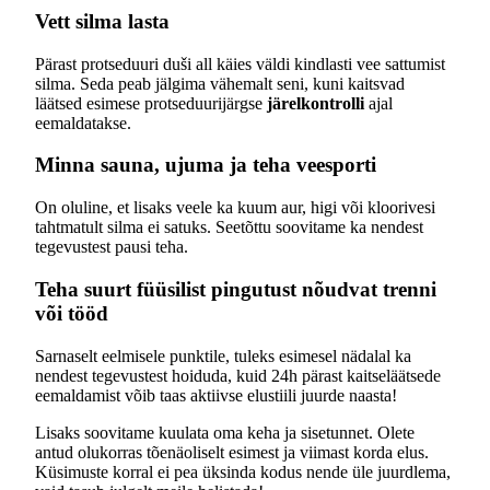
Vett silma lasta
Pärast protseduuri duši all käies väldi kindlasti vee sattumist
silma. Seda peab jälgima vähemalt seni, kuni kaitsvad
läätsed esimese protseduurijärgse
järelkontrolli
ajal
eemaldatakse.
Minna sauna, ujuma ja teha veesporti
On oluline, et lisaks veele ka kuum aur, higi või kloorivesi
tahtmatult silma ei satuks. Seetõttu soovitame ka nendest
tegevustest pausi teha.
Teha suurt füüsilist pingutust nõudvat trenni
või tööd
Sarnaselt eelmisele punktile, tuleks esimesel nädalal ka
nendest tegevustest hoiduda, kuid 24h pärast kaitseläätsede
eemaldamist võib taas aktiivse elustiili juurde naasta!
Lisaks soovitame kuulata oma keha ja sisetunnet. Olete
antud olukorras tõenäoliselt esimest ja viimast korda elus.
Küsimuste korral ei pea üksinda kodus nende üle juurdlema,