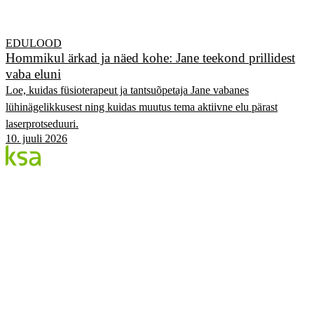
EDULOOD
Hommikul ärkad ja näed kohe: Jane teekond prillidest
vaba eluni
Loe, kuidas füsioterapeut ja tantsuõpetaja Jane vabanes
lühinägelikkusest ning kuidas muutus tema aktiivne elu pärast
laserprotseduuri.
10. juuli 2026
Blogi
Eesti suurim erasilmakeskus. Siin jagame teadmisi,
kogemusi ja uudiseid.
KATEGOORIAD
Flow protseduur
Silmad & tervis
KSA Silmakeskus
Edulood
Elustiil
KSA.EE