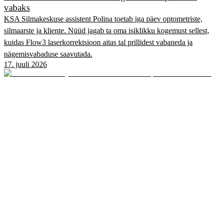
vabaks
KSA Silmakeskuse assistent Polina toetab iga päev optometriste,
silmaarste ja kliente. Nüüd jagab ta oma isiklikku kogemust sellest,
kuidas Flow3 laserkorrektsioon aitas tal prillidest vabaneda ja
nägemisvabaduse saavutada.
17. juuli 2026