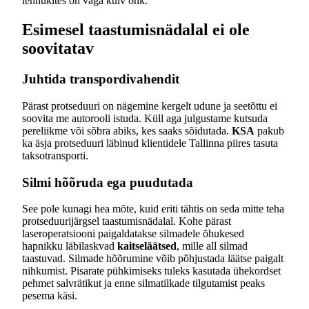
lennukites on väga kuiv õhk.
Esimesel taastumisnädalal ei ole
soovitatav
Juhtida transpordivahendit
Pärast protseduuri on nägemine kergelt udune ja seetõttu ei
soovita me autorooli istuda. Küll aga julgustame kutsuda
pereliikme või sõbra abiks, kes saaks sõidutada.
KSA
pakub
ka äsja protseduuri läbinud klientidele Tallinna piires tasuta
taksotransporti.
Silmi hõõruda ega puudutada
See pole kunagi hea mõte, kuid eriti tähtis on seda mitte teha
protseduurijärgsel taastumisnädalal. Kohe pärast
laseroperatsiooni paigaldatakse silmadele õhukesed
hapnikku läbilaskvad
kaitseläätsed
, mille all silmad
taastuvad. Silmade hõõrumine võib põhjustada läätse paigalt
nihkumist. Pisarate pühkimiseks tuleks kasutada ühekordset
pehmet salvrätikut ja enne silmatilkade tilgutamist peaks
pesema käsi.