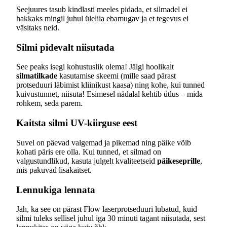
Seejuures tasub kindlasti meeles pidada, et silmadel ei
hakkaks mingil juhul üleliia ebamugav ja et tegevus ei
väsitaks neid.
Silmi pidevalt niisutada
See peaks isegi kohustuslik olema! Jälgi hoolikalt
silmatilkade
kasutamise skeemi (mille saad pärast
protseduuri läbimist kliinikust kaasa) ning kohe, kui tunned
kuivustunnet, niisuta! Esimesel nädalal kehtib ütlus – mida
rohkem, seda parem.
Kaitsta silmi UV-kiirguse eest
Suvel on päevad valgemad ja pikemad ning päike võib
kohati päris ere olla. Kui tunned, et silmad on
valgustundlikud, kasuta julgelt kvaliteetseid
päikeseprille
,
mis pakuvad lisakaitset.
Lennukiga lennata
Jah, ka see on pärast Flow laserprotseduuri lubatud, kuid
silmi tuleks sellisel juhul iga 30 minuti tagant niisutada, sest