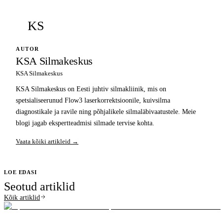
KS
AUTOR
KSA Silmakeskus
KSA Silmakeskus
KSA Silmakeskus on Eesti juhtiv silmakliinik, mis on
spetsialiseerunud Flow3 laserkorrektsioonile, kuivsilma
diagnostikale ja ravile ning põhjalikele silmaläbivaatustele. Meie
blogi jagab ekspertteadmisi silmade tervise kohta.
Vaata kõiki artikleid →
LOE EDASI
Seotud artiklid
Kõik artiklid