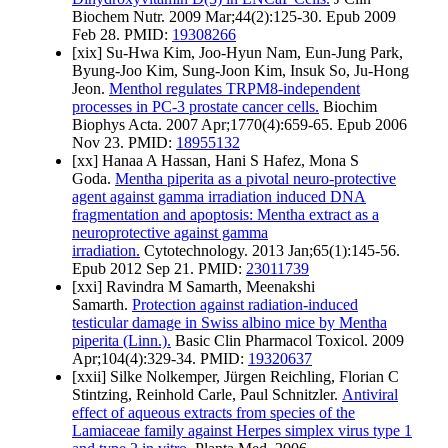
Biochem Nutr. 2009 Mar;44(2):125-30. Epub 2009
Feb 28. PMID:
19308266
[xix] Su-Hwa Kim, Joo-Hyun Nam, Eun-Jung Park,
Byung-Joo Kim, Sung-Joon Kim, Insuk So, Ju-Hong
Jeon.
Menthol regulates TRPM8-independent
processes in PC-3 prostate cancer cells.
Biochim
Biophys Acta. 2007 Apr;1770(4):659-65. Epub 2006
Nov 23. PMID:
18955132
[xx] Hanaa A Hassan, Hani S Hafez, Mona S
Goda.
Mentha piperita as a pivotal neuro-protective
agent against gamma irradiation induced DNA
fragmentation and apoptosis: Mentha extract as a
neuroprotective against gamma
irradiation.
Cytotechnology. 2013 Jan;65(1):145-56.
Epub 2012 Sep 21. PMID:
23011739
[xxi] Ravindra M Samarth, Meenakshi
Samarth.
Protection against radiation-induced
testicular damage in Swiss albino mice by Mentha
piperita (Linn.).
Basic Clin Pharmacol Toxicol. 2009
Apr;104(4):329-34. PMID:
19320637
[xxii] Silke Nolkemper, Jürgen Reichling, Florian C
Stintzing, Reinhold Carle, Paul Schnitzler.
Antiviral
effect of aqueous extracts from species of the
Lamiaceae family against Herpes simplex virus type 1