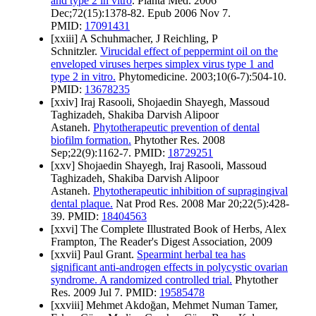
and type 2 in vitro
. Planta Med. 2006
Dec;72(15):1378-82. Epub 2006 Nov 7.
PMID:
17091431
[xxiii] A Schuhmacher, J Reichling, P
Schnitzler.
Virucidal effect of peppermint oil on the
enveloped viruses herpes simplex virus type 1 and
type 2 in vitro.
Phytomedicine. 2003;10(6-7):504-10.
PMID:
13678235
[xxiv] Iraj Rasooli, Shojaedin Shayegh, Massoud
Taghizadeh, Shakiba Darvish Alipoor
Astaneh.
Phytotherapeutic prevention of dental
biofilm formation.
Phytother Res. 2008
Sep;22(9):1162-7. PMID:
18729251
[xxv] Shojaedin Shayegh, Iraj Rasooli, Massoud
Taghizadeh, Shakiba Darvish Alipoor
Astaneh.
Phytotherapeutic inhibition of supragingival
dental plaque.
Nat Prod Res. 2008 Mar 20;22(5):428-
39. PMID:
18404563
[xxvi] The Complete Illustrated Book of Herbs, Alex
Frampton, The Reader's Digest Association, 2009
[xxvii] Paul Grant.
Spearmint herbal tea has
significant anti-androgen effects in polycystic ovarian
syndrome. A randomized controlled trial.
Phytother
Res. 2009 Jul 7. PMID:
19585478
[xxviii] Mehmet Akdoğan, Mehmet Numan Tamer,