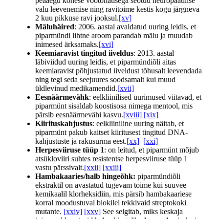
peaaegu kohese vöötohatisega seotud neuropaatilise
valu leevenemise ning ravitoime kestis kogu järgneva
2 kuu pikkuse ravi jooksul.
[xv]
Mäluhäired
: 2006. aastal avaldatud uuring leidis, et
piparmündi lihtne aroom parandab mälu ja muudab
inimesed ärksamaks.
[xvi]
Keemiaravist tingitud iiveldus
: 2013. aastal
läbiviidud uuring leidis, et piparmündiõli aitas
keemiaravist põhjustatud iiveldust tõhusalt leevendada
ning tegi seda seejuures soodsamalt kui muud
üldlevinud medikamendid.
[xvii]
Eesnäärmevähk
: eelkliinilised uurimused viitavad, et
piparmünt sisaldab koostisosa nimega mentool, mis
pärsib eesnäärmevähi kasvu.
[xviii]
[xix]
Kiirituskahjustus
: eelkliiniline uuring näitab, et
piparmünt pakub kaitset kiiritusest tingitud DNA-
kahjustuste ja rakusurma eest.
[xx]
[xxi]
Herpesviiruse tüüp 1
: on leitud, et piparmünt mõjub
atsükloviiri suhtes resistentse herpesviiruse tüüp 1
vastu pärssivalt.
[xxii]
[xxiii]
Hambakaaries/halb hingeõhk:
piparmündiõli
ekstraktil on avastatud tugevam toime kui suuvee
kemikaalil klorheksidiin, mis pärsib hambakaariese
korral moodustuval biokilel tekkivaid streptokoki
mutante.
[xxiv]
[xxv]
See selgitab, miks keskaja