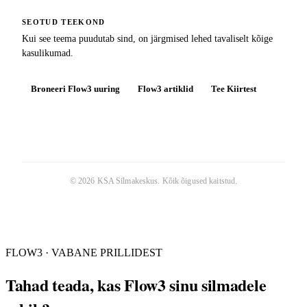
SEOTUD TEEKOND
Kui see teema puudutab sind, on järgmised lehed tavaliselt kõige
kasulikumad.
Broneeri Flow3 uuring
Flow3 artiklid
Tee Kiirtest
©
2026
KSA Silmakeskus
. Kõik õigused kaitstud.
FLOW3 · VABANE PRILLIDEST
Tahad teada, kas Flow3 sinu silmadele