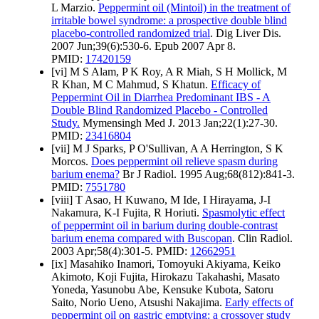
L Marzio.
Peppermint oil (Mintoil) in the treatment of
irritable bowel syndrome: a prospective double blind
placebo-controlled randomized trial
. Dig Liver Dis.
2007 Jun;39(6):530-6. Epub 2007 Apr 8.
PMID:
17420159
[vi] M S Alam, P K Roy, A R Miah, S H Mollick, M
R Khan, M C Mahmud, S Khatun.
Efficacy of
Peppermint Oil in Diarrhea Predominant IBS - A
Double Blind Randomized Placebo - Controlled
Study.
Mymensingh Med J. 2013 Jan;22(1):27-30.
PMID:
23416804
[vii] M J Sparks, P O'Sullivan, A A Herrington, S K
Morcos.
Does peppermint oil relieve spasm during
barium enema?
Br J Radiol. 1995 Aug;68(812):841-3.
PMID:
7551780
[viii] T Asao, H Kuwano, M Ide, I Hirayama, J-I
Nakamura, K-I Fujita, R Horiuti.
Spasmolytic effect
of peppermint oil in barium during double-contrast
barium enema compared with Buscopan
. Clin Radiol.
2003 Apr;58(4):301-5. PMID:
12662951
[ix] Masahiko Inamori, Tomoyuki Akiyama, Keiko
Akimoto, Koji Fujita, Hirokazu Takahashi, Masato
Yoneda, Yasunobu Abe, Kensuke Kubota, Satoru
Saito, Norio Ueno, Atsushi Nakajima.
Early effects of
peppermint oil on gastric emptying: a crossover study