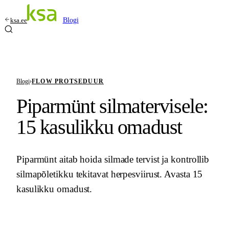
ksa.ee
Blogi
Blogi
›
FLOW PROTSEDUUR
Piparmünt silmatervisele:
15 kasulikku omadust
Piparmünt aitab hoida silmade tervist ja kontrollib
silmapõletikku tekitavat herpesviirust. Avasta 15
kasulikku omadust.