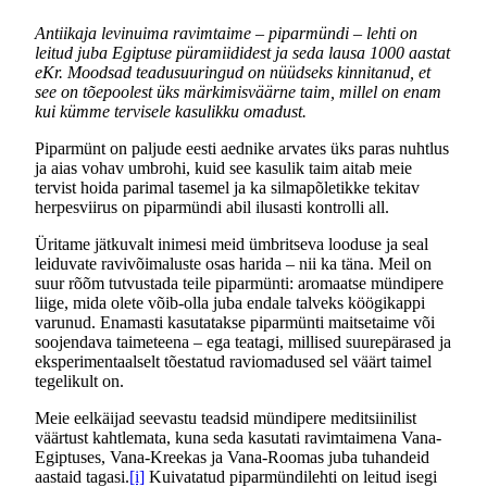
Antiikaja levinuima ravimtaime – piparmündi – lehti on
leitud juba Egiptuse püramiididest ja seda lausa 1000 aastat
eKr. Moodsad teadusuuringud on nüüdseks kinnitanud, et
see on tõepoolest üks märkimisväärne taim, millel on enam
kui kümme tervisele kasulikku omadust.
Piparmünt on paljude eesti aednike arvates üks paras nuhtlus
ja aias vohav umbrohi, kuid see kasulik taim aitab meie
tervist hoida parimal tasemel ja ka silmapõletikke tekitav
herpesviirus on piparmündi abil ilusasti kontrolli all.
Üritame jätkuvalt inimesi meid ümbritseva looduse ja seal
leiduvate ravivõimaluste osas harida – nii ka täna. Meil on
suur rõõm tutvustada teile piparmünti: aromaatse mündipere
liige, mida olete võib-olla juba endale talveks köögikappi
varunud. Enamasti kasutatakse piparmünti maitsetaime või
soojendava taimeteena – ega teatagi, millised suurepärased ja
eksperimentaalselt tõestatud raviomadused sel väärt taimel
tegelikult on.
Meie eelkäijad seevastu teadsid mündipere meditsiinilist
väärtust kahtlemata, kuna seda kasutati ravimtaimena Vana-
Egiptuses, Vana-Kreekas ja Vana-Roomas juba tuhandeid
aastaid tagasi.
[i]
Kuivatatud piparmündilehti on leitud isegi