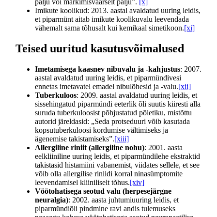
palju või märkimisväärselt palju”.
[x]
Imikute koolikud: 2013. aastal avaldatud uuring leidis,
et piparmünt aitab imikute koolikuvalu leevendada
vähemalt sama tõhusalt kui kemikaal simetikoon.
[xi]
Teised uuritud kasutusvõimalused
Imetamisega kaasnev nibuvalu ja -kahjustus
: 2007.
aastal avaldatud uuring leidis, et piparmündivesi
ennetas imetavatel emadel nibulõhesid ja -valu.
[xii]
Tuberkuloos
: 2009. aastal avaldatud uuring leidis, et
sissehingatud piparmündi eeterlik õli suutis kiiresti alla
suruda tuberkuloosist põhjustatud põletiku, mistõttu
autorid järeldasid: „Seda protseduuri võib kasutada
kopsutuberkuloosi kordumise vältimiseks ja
ägenemise takistamiseks”.
[xiii]
Allergiline riniit (allergiline nohu)
: 2001. aasta
eelkliiniline uuring leidis, et piparmündilehe ekstraktid
takistasid histamiini vabanemist, viidates sellele, et see
võib olla allergilise riniidi korral ninasümptomite
leevendamisel kliiniliselt tõhus.
[xiv]
Vöötohatisega seotud valu (herpesejärgne
neuralgia)
: 2002. aasta juhtumiuuring leidis, et
piparmündiõli pindmine ravi andis tulemuseks