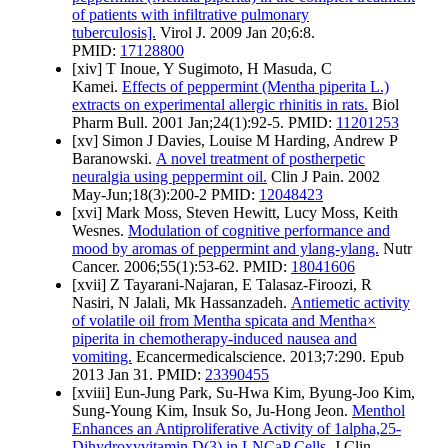
of patients with infiltrative pulmonary
tuberculosis].
Virol J. 2009 Jan 20;6:8.
PMID:
17128800
[xiv] T Inoue, Y Sugimoto, H Masuda, C
Kamei.
Effects of peppermint (Mentha piperita L.)
extracts on experimental allergic rhinitis in rats.
Biol
Pharm Bull. 2001 Jan;24(1):92-5. PMID:
11201253
[xv] Simon J Davies, Louise M Harding, Andrew P
Baranowski.
A novel treatment of postherpetic
neuralgia using peppermint oil.
Clin J Pain. 2002
May-Jun;18(3):200-2 PMID:
12048423
[xvi] Mark Moss, Steven Hewitt, Lucy Moss, Keith
Wesnes.
Modulation of cognitive performance and
mood by aromas of peppermint and ylang-ylang.
Nutr
Cancer. 2006;55(1):53-62. PMID:
18041606
[xvii] Z Tayarani-Najaran, E Talasaz-Firoozi, R
Nasiri, N Jalali, Mk Hassanzadeh.
Antiemetic activity
of volatile oil from Mentha spicata and Mentha×
piperita in chemotherapy-induced nausea and
vomiting.
Ecancermedicalscience. 2013;7:290. Epub
2013 Jan 31. PMID:
23390455
[xviii] Eun-Jung Park, Su-Hwa Kim, Byung-Joo Kim,
Sung-Young Kim, Insuk So, Ju-Hong Jeon.
Menthol
Enhances an Antiproliferative Activity of 1alpha,25-
Dihydroxyvitamin D(3) in LNCaP Cells.
J Clin