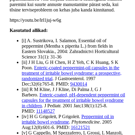
paremini kui suurte annuste manustamine pärast seda, kui
tõsine terviseprobleem on kehas juba kanda kinnitanud.
https://youtu.be/lrl1juj-w6g
Kasutatud allikad:
[i] A. Sustrikova, I. Salamon, Essential oil of
peppermint (Mentha x piperita L.) from fields in
Eastern Slovakia., 2004: Zahradnictvi Horticultural
Science 31(1): 31-36
[ii] J H Liu, G H Chen, H Z Yeh, C K Huang, S K
Poon.
Enteric-coated peppermint-oil capsules in the
treatment of irritable bowel syndrome: a prospective,
randomized trial
. J Gastroenterol. 1997
Dec;32(6):765-8. PMID:
9430014
[iii] R M Kline, J J Kline, Di Palma J, G J
Barbero.
Enteric-coated, pH-dependent peppermint oil
capsules for the treatment of irritable bowel syndrome
in children
. J Pediatr. 2001 Jan;138(1):125-8.
PMID:
11148527
[iv] H G Grigoleit, P Grigoleit.
Peppermint oil in
irritable bowel syndrome
.
Phytomedicine
. 2005
Aug;12(8):601-6. PMID:
16121521
[v] G Cappello, M Spezzaferro, L Grossi, L Manzoli,