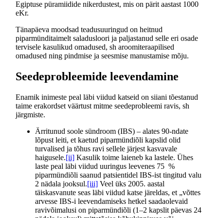
Egiptuse püramiidide nikerdustest, mis on pärit aastast 1000
eKr.
Tänapäeva moodsad teadusuuringud on heitnud
piparmünditaimelt saladusloori ja paljastanud selle eri osade
tervisele kasulikud omadused, sh aroomiteraapilised
omadused ning pindmise ja seesmise manustamise mõju.
Seedeprobleemide leevendamine
Enamik inimeste peal läbi viidud katseid on siiani tõestanud
taime erakordset väärtust mitme seedeprobleemi ravis, sh
järgmiste.
Ärritunud soole sündroom (IBS) – alates 90-ndate
lõpust leiti, et kaetud piparmündiõli kapslid olid
turvalised ja tõhus ravi sellele järjest kasvavale
haigusele.
[ii]
Kasulik toime laieneb ka lastele. Ühes
laste peal läbi viidud uuringus leevenes 75 %
piparmündiõli saanud patsientidel IBS-ist tingitud valu
2 nädala jooksul.
[iii]
Veel üks 2005. aastal
täiskasvanute seas läbi viidud katse järeldas, et „võttes
arvesse IBS-i leevendamiseks hetkel saadaolevaid
ravivõimalusi on piparmündiõli (1–2 kapslit päevas 24