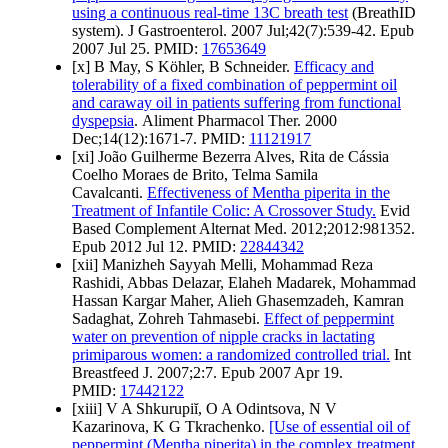
using a continuous real-time 13C breath test
(BreathID
system). J Gastroenterol. 2007 Jul;42(7):539-42. Epub
2007 Jul 25. PMID:
17653649
[x] B May, S Köhler, B Schneider.
Efficacy and
tolerability of a fixed combination of peppermint oil
and caraway oil in patients suffering from functional
dyspepsia
. Aliment Pharmacol Ther. 2000
Dec;14(12):1671-7. PMID:
11121917
[xi] João Guilherme Bezerra Alves, Rita de Cássia
Coelho Moraes de Brito, Telma Samila
Cavalcanti.
Effectiveness of Mentha piperita in the
Treatment of Infantile Colic: A Crossover Study.
Evid
Based Complement Alternat Med. 2012;2012:981352.
Epub 2012 Jul 12. PMID:
22844342
[xii] Manizheh Sayyah Melli, Mohammad Reza
Rashidi, Abbas Delazar, Elaheh Madarek, Mohammad
Hassan Kargar Maher, Alieh Ghasemzadeh, Kamran
Sadaghat, Zohreh Tahmasebi.
Effect of peppermint
water on prevention of nipple cracks in lactating
primiparous women: a randomized controlled trial.
Int
Breastfeed J. 2007;2:7. Epub 2007 Apr 19.
PMID:
17442122
[xiii] V A Shkurupiĭ, O A Odintsova, N V
Kazarinova, K G Tkrachenko.
[Use of essential oil of
peppermint (Mentha piperita) in the complex treatment