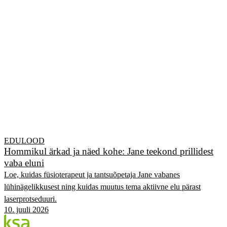
EDULOOD
Hommikul ärkad ja näed kohe: Jane teekond prillidest
vaba eluni
Loe, kuidas füsioterapeut ja tantsuõpetaja Jane vabanes
lühinägelikkusest ning kuidas muutus tema aktiivne elu pärast
laserprotseduuri.
10. juuli 2026