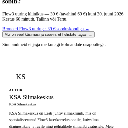
sobib?
Flow3 uuring kliinikus — 39 € (tavahind 69 €) kuni 30. juuni 2026.
Kestus 60 minutit, Tallinn või Tartu.
Broneeri Flow3 uuring · 39 € sooduskoodiga
→
Mul on veel küsimusi ja soovin, et helistate tagasi
→
Sinu andmeid ei jaga me kunagi kolmandate osapooltega.
KS
AUTOR
KSA Silmakeskus
KSA Silmakeskus
KSA Silmakeskus on Eesti juhtiv silmakliinik, mis on
spetsialiseerunud Flow3 laserkorrektsioonile, kuivsilma
diagnostikale ja ravile ning põhjalikele silmaläbivaatustele. Meie