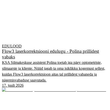
EDULOOD
Flow3 laserkorrektsiooni edulugu - Polina prillidest
vabaks
KSA Silmakeskuse assistent Polina toetab iga päev optometriste,
silmaarste ja kliente. Nüüd jagab ta oma isiklikku kogemust sellest,
kuidas Flow3 laserkorrektsioon aitas tal prillidest vabaneda ja
nägemisvabaduse saavutada.
17. juuli 2026