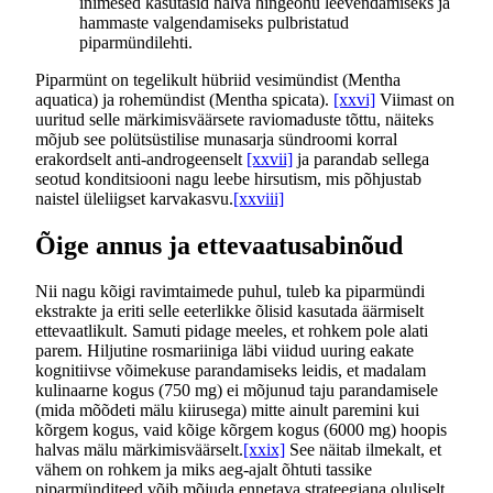
inimesed kasutasid halva hingeõhu leevendamiseks ja
hammaste valgendamiseks pulbristatud
piparmündilehti.
Piparmünt on tegelikult hübriid vesimündist (Mentha
aquatica) ja rohemündist (Mentha spicata).
[xxvi]
Viimast on
uuritud selle märkimisväärsete raviomaduste tõttu, näiteks
mõjub see polütsüstilise munasarja sündroomi korral
erakordselt anti-androgeenselt
[xxvii]
ja parandab sellega
seotud konditsiooni nagu leebe hirsutism, mis põhjustab
naistel üleliigset karvakasvu.
[xxviii]
Õige annus ja ettevaatusabinõud
Nii nagu kõigi ravimtaimede puhul, tuleb ka piparmündi
ekstrakte ja eriti selle eeterlikke õlisid kasutada äärmiselt
ettevaatlikult. Samuti pidage meeles, et rohkem pole alati
parem. Hiljutine rosmariiniga läbi viidud uuring eakate
kognitiivse võimekuse parandamiseks leidis, et madalam
kulinaarne kogus (750 mg) ei mõjunud taju parandamisele
(mida mõõdeti mälu kiirusega) mitte ainult paremini kui
kõrgem kogus, vaid kõige kõrgem kogus (6000 mg) hoopis
halvas mälu märkimisväärselt.
[xxix]
See näitab ilmekalt, et
vähem on rohkem ja miks aeg-ajalt õhtuti tassike
piparmünditeed võib mõjuda ennetava strateegiana oluliselt