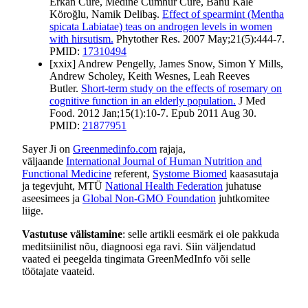
Erkan Cüre, Medine Cumhur Cüre, Banu Kale
Köroğlu, Namik Delibaş.
Effect of spearmint (Mentha
spicata Labiatae) teas on androgen levels in women
with hirsutism.
Phytother Res. 2007 May;21(5):444-7.
PMID:
17310494
[xxix] Andrew Pengelly, James Snow, Simon Y Mills,
Andrew Scholey, Keith Wesnes, Leah Reeves
Butler.
Short-term study on the effects of rosemary on
cognitive function in an elderly population.
J Med
Food. 2012 Jan;15(1):10-7. Epub 2011 Aug 30.
PMID:
21877951
Sayer Ji on
Greenmedinfo.com
rajaja,
väljaande
International Journal of Human Nutrition and
Functional Medicine
referent,
Systome Biomed
kaasasutaja
ja tegevjuht, MTÜ
National Health Federation
juhatuse
aseesimees ja
Global Non-GMO Foundation
juhtkomitee
liige.
Vastutuse välistamine
: selle artikli eesmärk ei ole pakkuda
meditsiinilist nõu, diagnoosi ega ravi. Siin väljendatud
vaated ei peegelda tingimata GreenMedInfo või selle
töötajate vaateid.