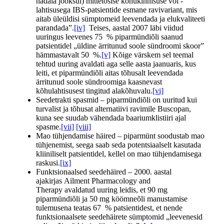
nädala jooksul) mittetõsise kõhukinnisuse või -
lahtisusega IBS-patsientide esmane ravivariant, mis
aitab üleüldisi sümptomeid leevendada ja elukvaliteeti
parandada”.
[iv]
Teises, aastal 2007 läbi viidud
uuringus leevenes 75 % piparmündiõli saanud
patsientidel „üldine ärritunud soole sündroomi skoor”
hämmastavalt 50 %.
[v]
Kõige värskem sel teemal
tehtud uuring avaldati aga selle aasta jaanuaris, kus
leiti, et piparmündiõli aitas tõhusalt leevendada
ärritunud soole sündroomiga kaasnevast
kõhulahtisusest tingitud alakõhuvalu.
[vi]
Seedetrakti spasmid – piparmündiõli on uuritud kui
turvalist ja tõhusat alternatiivi ravimile Buscopan,
kuna see suudab vähendada baariumklistiiri ajal
spasme.
[vii]
[viii]
Mao tühjendamise häired – piparmünt soodustab mao
tühjenemist, seega saab seda potentsiaalselt kasutada
kliiniliselt patsientidel, kellel on mao tühjendamisega
raskusi.
[ix]
Funktsionaalsed seedehäired – 2000. aastal
ajakirjas Ailment Pharmacology and
Therapy avaldatud uuring leidis, et 90 mg
piparmündiõli ja 50 mg köömneõli manustamise
tulemusena teatas 67 % patsientidest, et nende
funktsionaalsete seedehäirete sümptomid „leevenesid