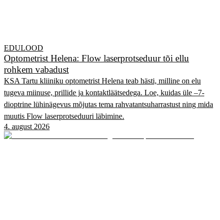
EDULOOD
Optometrist Helena: Flow laserprotseduur tõi ellu
rohkem vabadust
KSA Tartu kliiniku optometrist Helena teab hästi, milline on elu
tugeva miinuse, prillide ja kontaktläätsedega. Loe, kuidas üle –7-
dioptrine lühinägevus mõjutas tema rahvatantsuharrastust ning mida
muutis Flow laserprotseduuri läbimine.
4. august 2026