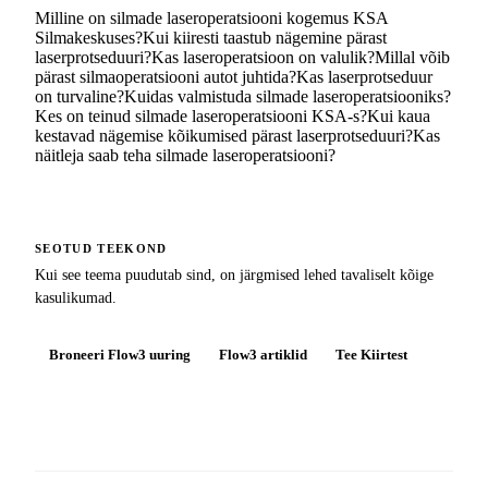
Milline on silmade laseroperatsiooni kogemus KSA
Silmakeskuses?
Kui kiiresti taastub nägemine pärast
laserprotseduuri?
Kas laseroperatsioon on valulik?
Millal võib
pärast silmaoperatsiooni autot juhtida?
Kas laserprotseduur
on turvaline?
Kuidas valmistuda silmade laseroperatsiooniks?
Kes on teinud silmade laseroperatsiooni KSA-s?
Kui kaua
kestavad nägemise kõikumised pärast laserprotseduuri?
Kas
näitleja saab teha silmade laseroperatsiooni?
SEOTUD TEEKOND
Kui see teema puudutab sind, on järgmised lehed tavaliselt kõige
kasulikumad.
Broneeri Flow3 uuring
Flow3 artiklid
Tee Kiirtest