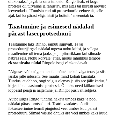
olukorraks," jagab ta oma tundeid. Ringo lisab, et kogu
protsess oli turvaline ja rahustav, mis aitas tal kiiresti ärevust
leevendada. "Tundsin end nii protseduurile eelnevalt, selle
ajal, kui ka pärast väga hästi ja hoitult," meenutab ta.
Taastumine ja esimesed nädalad
pärast laserprotseduuri
Taastumine läks Ringol samuti sujuvalt. Ta jäi
protseduurijärgsel nädalal tugeva nohu küüsi, ja sellega
maadlemine oli tema jaoks palju piinarikkam kui silmade
habras seis. Nohu kõrvale jättes, mõjus rahulikus tempos
ekraanivaba nädal
Ringole isegi värskendavalt.
"Alguses võib nägemine olla mõnel hetkel väga terav ja siis
järsku jälle udusem. See muutis mind kohati kärsituks.
Tundus, et ohhoo, ongi selgus olemas ja siis see jälle kadus,"
kirjeldab ta taastumise protsessi. Õnneks need kõikumised
lõppesid peagi ja nägemine jäi Ringol püsivalt selgeks.
Autot julges Ringo juhtima hakata umbes kaks ja pool
nädalat pärast protseduuri. Teatrit vaadates nõudis
fokusseerimine temalt pingutust veel umbes kuu pärast
protseduuri. Silmad väsisid õhtuks ära veel umbes kaks kuud