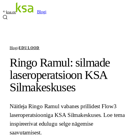
ksa.ee
Blogi
Blogi
›
EDULOOD
Ringo Ramul: silmade
laseroperatsioon KSA
Silmakeskuses
Näitleja Ringo Ramul vabanes prillidest Flow3
laseroperatsiooniga KSA Silmakeskuses. Loe tema
inspireerivat edulugu selge nägemise
saavutamisest.