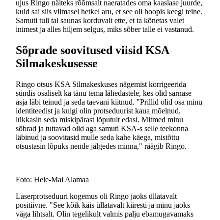
ujus Ringo näiteks rõõmsalt naeratades oma kaaslase juurde,
kuid sai siis viimasel hetkel aru, et see oli hoopis keegi teine.
Samuti tuli tal saunas korduvalt ette, et ta kõnetas valet
inimest ja alles hiljem selgus, miks sõber talle ei vastanud.
Sõprade soovitused viisid KSA
Silmakeskusesse
Ringo otsus KSA Silmakeskuses nägemist korrigeerida
sündis osaliselt ka tänu tema lähedastele, kes olid sarnase
asja läbi teinud ja seda taevani kiitnud. "Prillid olid osa minu
identiteedist ja kuigi olin protseduurist kaua mõelnud,
lükkasin seda miskipärast lõputult edasi. Mitmed minu
sõbrad ja tuttavad olid aga samuti KSA-s selle teekonna
läbinud ja soovitasid mulle seda kahe käega, mistõttu
otsustasin lõpuks nende jälgedes minna," räägib Ringo.
Foto: Hele-Mai Alamaa
Laserprotseduuri kogemus oli Ringo jaoks üllatavalt
positiivne. "See kõik käis üllatavalt kiiresti ja minu jaoks
väga lihtsalt. Olin tegelikult valmis palju ebamugavamaks