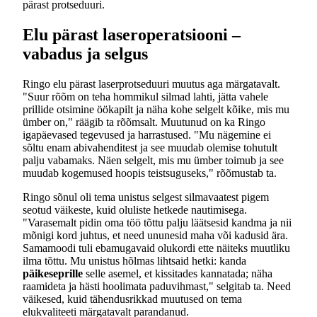
pärast protseduuri.
Elu pärast laseroperatsiooni –
vabadus ja selgus
Ringo elu pärast laserprotseduuri muutus aga märgatavalt.
"Suur rõõm on teha hommikul silmad lahti, jätta vahele
prillide otsimine öökapilt ja näha kohe selgelt kõike, mis mu
ümber on," räägib ta rõõmsalt. Muutunud on ka Ringo
igapäevased tegevused ja harrastused. "Mu nägemine ei
sõltu enam abivahenditest ja see muudab olemise tohutult
palju vabamaks. Näen selgelt, mis mu ümber toimub ja see
muudab kogemused hoopis teistsuguseks," rõõmustab ta.
Ringo sõnul oli tema unistus selgest silmavaatest pigem
seotud väikeste, kuid oluliste hetkede nautimisega.
"Varasemalt pidin oma töö tõttu palju läätsesid kandma ja nii
mõnigi kord juhtus, et need ununesid maha või kadusid ära.
Samamoodi tuli ebamugavaid olukordi ette näiteks muutliku
ilma tõttu. Mu unistus hõlmas lihtsaid hetki: kanda
päikeseprille
selle asemel, et kissitades kannatada; näha
raamideta ja hästi hoolimata paduvihmast," selgitab ta. Need
väikesed, kuid tähendusrikkad muutused on tema
elukvaliteeti märgatavalt parandanud.