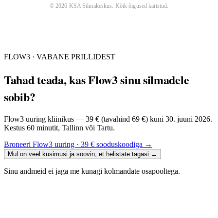
©
2026
KSA Silmakeskus
. Kõik õigused kaitstud.
FLOW3 · VABANE PRILLIDEST
Tahad teada, kas Flow3 sinu silmadele
sobib?
Flow3 uuring kliinikus — 39 € (tavahind 69 €) kuni 30. juuni 2026.
Kestus 60 minutit, Tallinn või Tartu.
Broneeri Flow3 uuring · 39 € sooduskoodiga
→
Mul on veel küsimusi ja soovin, et helistate tagasi
→
Sinu andmeid ei jaga me kunagi kolmandate osapooltega.