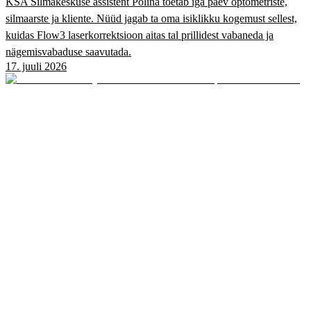
KSA Silmakeskuse assistent Polina toetab iga päev optometriste,
silmaarste ja kliente. Nüüd jagab ta oma isiklikku kogemust sellest,
kuidas Flow3 laserkorrektsioon aitas tal prillidest vabaneda ja
nägemisvabaduse saavutada.
17. juuli 2026