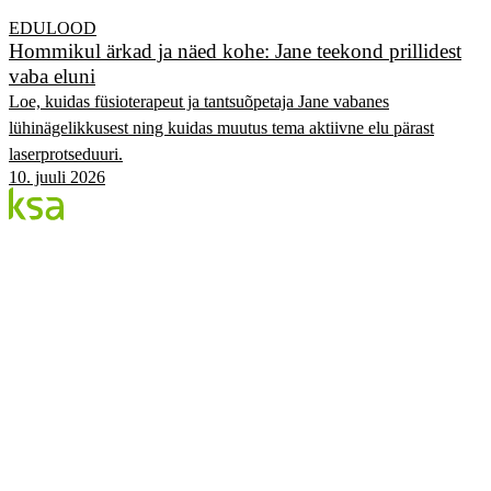
EDULOOD
Hommikul ärkad ja näed kohe: Jane teekond prillidest
vaba eluni
Loe, kuidas füsioterapeut ja tantsuõpetaja Jane vabanes
lühinägelikkusest ning kuidas muutus tema aktiivne elu pärast
laserprotseduuri.
10. juuli 2026
Blogi
Eesti suurim erasilmakeskus. Siin jagame teadmisi,
kogemusi ja uudiseid.
KATEGOORIAD
Flow protseduur
Silmad & tervis
KSA Silmakeskus
Edulood
Elustiil
KSA.EE
Flow3
Nägemise Audit
Hinnakiri