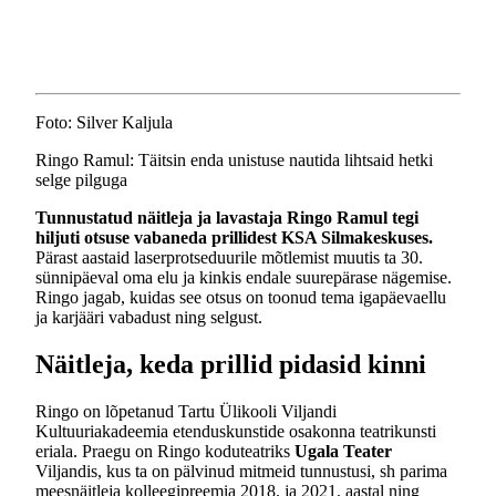
Foto: Silver Kaljula
Ringo Ramul: Täitsin enda unistuse nautida lihtsaid hetki
selge pilguga
Tunnustatud näitleja ja lavastaja Ringo Ramul tegi
hiljuti otsuse vabaneda prillidest KSA Silmakeskuses.
Pärast aastaid laserprotseduurile mõtlemist muutis ta 30.
sünnipäeval oma elu ja kinkis endale suurepärase nägemise.
Ringo jagab, kuidas see otsus on toonud tema igapäevaellu
ja karjääri vabadust ning selgust.
Näitleja, keda prillid pidasid kinni
Ringo on lõpetanud Tartu Ülikooli Viljandi
Kultuuriakadeemia etenduskunstide osakonna teatrikunsti
eriala. Praegu on Ringo koduteatriks
Ugala Teater
Viljandis, kus ta on pälvinud mitmeid tunnustusi, sh parima
meesnäitleja kolleegipreemia 2018. ja 2021. aastal ning