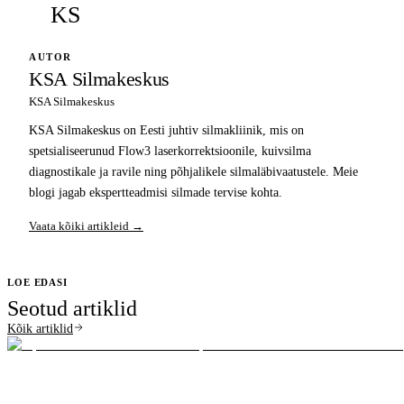
KS
AUTOR
KSA Silmakeskus
KSA Silmakeskus
KSA Silmakeskus on Eesti juhtiv silmakliinik, mis on
spetsialiseerunud Flow3 laserkorrektsioonile, kuivsilma
diagnostikale ja ravile ning põhjalikele silmaläbivaatustele. Meie
blogi jagab ekspertteadmisi silmade tervise kohta.
Vaata kõiki artikleid →
LOE EDASI
Seotud artiklid
Kõik artiklid