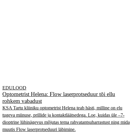
EDULOOD
Optometrist Helena: Flow laserprotseduur tõi ellu
rohkem vabadust
KSA Tartu kliiniku optometrist Helena teab hästi, milline on elu
tugeva miinuse, prillide ja kontaktläätsedega. Loe, kuidas üle –7-
dioptrine lühinägevus mõjutas tema rahvatantsuharrastust ning mida
muutis Flow laserprotseduuri läbimine.