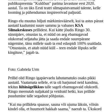
publikupreemia "Kuldõun" parima lavastuse eest 2020.
aastal. Ta on üks Eesti teatri silmapaistvamaid talente, kelle
looming ja pühendumus inspireerivad paljusid.
Ringo elu muutus hiljuti märkimisväärselt, kui ta astus pärast
aastaid kaalumist suure sammu ja vabanes
KSA
Silmakeskuses
prillidest. Kui kätte jõudis Ringo 30.
sünnipäev, otsustas ta, et nüüd on aeg ebamugavad
olukorrad seljataha jätta ja saada endale suurepärane
nägemine, tänu millele saab ta end edaspidi 100% usaldada.
"Otsustasin, et aitab nüüd küll – teen endale lõpuks selle
kingituse," jagab ta.
Foto: Gabriela Urm
Prillid olid Ringo igapäevaelu lahutamatuks osaks pikki
aastaid. Vaatamata sellele, et ta oli harjunud neid kandma,
tekitas
lühinägelikkus
talle sageli ebamugavaid olukordi.
Ringo meenutab naljakaid ja veidraid hetki, kus prillide
puudumine talle segadust põhjustas.
"Kui ma prillideta spaasse, sauna või ujuma läksin, võisin
kindel olla, et huumorit hakkab saama," naerab ta. Ükskord