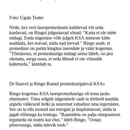
Foto: Ugala Teater
Neile, kes veel laserprotseduuris kahtlevad või seda
kardavad, on Ringol julgustavad sõnad: "Karta ei ole mitte
midagi. Enda nägemise võib julgelt KSA inimeste kätte
usaldada, kes teavad, mida nad teevad." Ringo usub, et
protseduur on parim kingitus iseendale ja väärt kogemus.
"Tõenäosus, et protseduuriga midagi untsu läheb, on pea
olematu, seega usun, et seda lihtsalt ei ole võimalik
kahetseda," kinnitab ta.
Dr Haavel ja Ringo Ramul protseduuripäeval KSAs
Ringo kogemus KSA laserprotseduuriga oli tema jaoks
elumuutev. Tänu selgele nägemisele saab ta tõeliselt nautida
argielu väikeseid hetki ja suuremat vabadust oma tegemistes.
See on ta ellu toonud uut energiat ja inspiratsiooni, mida ta
jagab rõõmuga ka teistega. "Raamideta on palju sümpaatsem
tegutseda nii teatris kui elus," ütleb Ringo. "Ootan
põnevusega, mida tulevik toob."