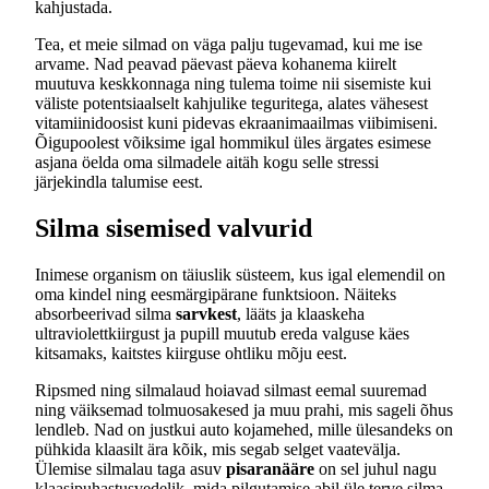
kahjustada.
Tea, et meie silmad on väga palju tugevamad, kui me ise
arvame. Nad peavad päevast päeva kohanema kiirelt
muutuva keskkonnaga ning tulema toime nii sisemiste kui
väliste potentsiaalselt kahjulike teguritega, alates vähesest
vitamiinidoosist kuni pidevas ekraanimaailmas viibimiseni.
Õigupoolest võiksime igal hommikul üles ärgates esimese
asjana öelda oma silmadele aitäh kogu selle stressi
järjekindla talumise eest.
Silma sisemised valvurid
Inimese organism on täiuslik süsteem, kus igal elemendil on
oma kindel ning eesmärgipärane funktsioon. Näiteks
absorbeerivad silma
sarvkest
, lääts ja klaaskeha
ultraviolettkiirgust ja pupill muutub ereda valguse käes
kitsamaks, kaitstes kiirguse ohtliku mõju eest.
Ripsmed ning silmalaud hoiavad silmast eemal suuremad
ning väiksemad tolmuosakesed ja muu prahi, mis sageli õhus
lendleb. Nad on justkui auto kojamehed, mille ülesandeks on
pühkida klaasilt ära kõik, mis segab selget vaatevälja.
Ülemise silmalau taga asuv
pisaranääre
on sel juhul nagu
klaasipuhastusvedelik, mida pilgutamise abil üle terve silma