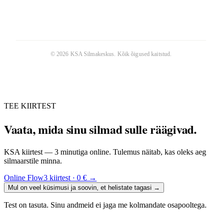
©
2026
KSA Silmakeskus
. Kõik õigused kaitstud.
TEE KIIRTEST
Vaata, mida sinu silmad sulle räägivad.
KSA kiirtest — 3 minutiga online. Tulemus näitab, kas oleks aeg
silmaarstile minna.
Online Flow3 kiirtest · 0 €
→
Mul on veel küsimusi ja soovin, et helistate tagasi
→
Test on tasuta. Sinu andmeid ei jaga me kolmandate osapooltega.