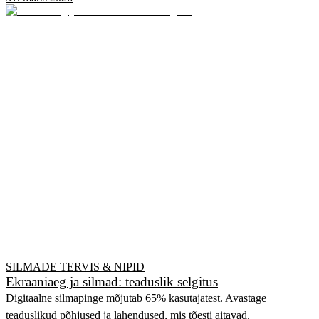
SILMADE TERVIS & NIPID
Ekraaniaeg ja silmad: teaduslik selgitus
Digitaalne silmapinge mõjutab 65% kasutajatest. Avastage
teaduslikud põhjused ja lahendused, mis tõesti aitavad.