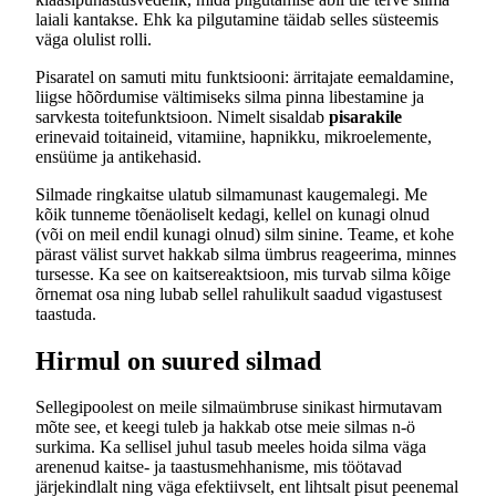
laiali kantakse. Ehk ka pilgutamine täidab selles süsteemis
väga olulist rolli.
Pisaratel on samuti mitu funktsiooni: ärritajate eemaldamine,
liigse hõõrdumise vältimiseks silma pinna libestamine ja
sarvkesta toitefunktsioon. Nimelt sisaldab
pisarakile
erinevaid toitaineid, vitamiine, hapnikku, mikroelemente,
ensüüme ja antikehasid.
Silmade ringkaitse ulatub silmamunast kaugemalegi. Me
kõik tunneme tõenäoliselt kedagi, kellel on kunagi olnud
(või on meil endil kunagi olnud) silm sinine. Teame, et kohe
pärast välist survet hakkab silma ümbrus reageerima, minnes
tursesse. Ka see on kaitsereaktsioon, mis turvab silma kõige
õrnemat osa ning lubab sellel rahulikult saadud vigastusest
taastuda.
Hirmul on suured silmad
Sellegipoolest on meile silmaümbruse sinikast hirmutavam
mõte see, et keegi tuleb ja hakkab otse meie silmas n-ö
surkima. Ka sellisel juhul tasub meeles hoida silma väga
arenenud kaitse- ja taastusmehhanisme, mis töötavad
järjekindlalt ning väga efektiivselt, ent lihtsalt pisut peenemal