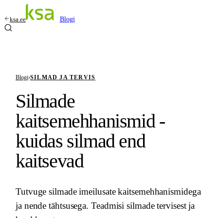
ksa.ee
Blogi
Blogi
›
SILMAD JA TERVIS
Silmade
kaitsemehhanismid -
kuidas silmad end
kaitsevad
Tutvuge silmade imeilusate kaitsemehhanismidega
ja nende tähtsusega. Teadmisi silmade tervisest ja