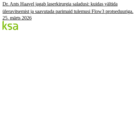
Dr. Ants Haavel jagab laserkirurgia saladusi: kuidas vältida
üleravitsemist ja saavutada parimaid tulemusi Flow3 protseduuriga.
25. märts 2026
Blogi
Eesti suurim erasilmakeskus. Siin jagame teadmisi,
kogemusi ja uudiseid.
KATEGOORIAD
Flow protseduur
Silmad & tervis
KSA Silmakeskus
Edulood
Elustiil
KSA.EE
Flow3
Nägemise Audit
Hinnakiri
Broneeri
©
2026
KSA Silmakeskus
Privaatsus
Facebook
Instagram
Küpsiste seaded