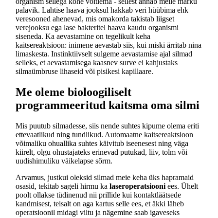
organism sellega kohe võitlema - sellest annab meile märku
palavik. Lahtise haava jooksul hakkab veri hüübima ehk
veresooned ahenevad, mis omakorda takistab liigset
verejooksu ega lase bakteritel haava kaudu organismi
siseneda. Ka aevastamine on tegelikult keha
kaitsereaktsioon: inimene aevastab siis, kui miski ärritab nina
limaskesta. Instinktiivselt sulgeme aevastamise ajal silmad
selleks, et aevastamisega kaasnev surve ei kahjustaks
silmaümbruse lihaseid või pisikesi kapillaare.
Me oleme bioloogiliselt
programmeeritud kaitsma oma silmi
Mis puutub silmadesse, siis nende suhtes kipume olema eriti
ettevaatlikud ning tundlikud. Automaatne kaitsereaktsioon
võimaliku ohuallika suhtes käivitub iseenesest ning väga
kiirelt, olgu ohustajateks erinevad putukad, liiv, tolm või
uudishimuliku väikelapse sõrm.
Arvamus, justkui oleksid silmad meie keha üks hapramaid
osasid, tekitab sageli hirmu ka
laseroperatsiooni
ees. Ühelt
poolt ollakse tüdinenud nii prillide kui kontaktläätsede
kandmisest, teisalt on aga kartus selle ees, et äkki läheb
operatsioonil midagi viltu ja nägemine saab igaveseks