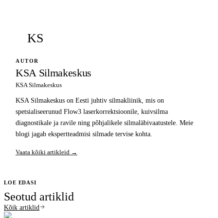
KS
AUTOR
KSA Silmakeskus
KSA Silmakeskus
KSA Silmakeskus on Eesti juhtiv silmakliinik, mis on
spetsialiseerunud Flow3 laserkorrektsioonile, kuivsilma
diagnostikale ja ravile ning põhjalikele silmaläbivaatustele. Meie
blogi jagab ekspertteadmisi silmade tervise kohta.
Vaata kõiki artikleid →
LOE EDASI
Seotud artiklid
Kõik artiklid