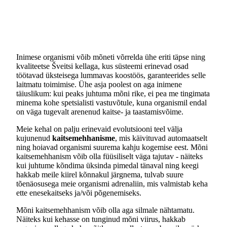
Inimese organismi võib mõneti võrrelda ühe eriti täpse ning
kvaliteetse Šveitsi kellaga, kus süsteemi erinevad osad
töötavad üksteisega lummavas koostöös, garanteerides selle
laitmatu toimimise. Ühe asja poolest on aga inimene
täiuslikum: kui peaks juhtuma mõni rike, ei pea me tingimata
minema kohe spetsialisti vastuvõtule, kuna organismil endal
on väga tugevalt arenenud kaitse- ja taastamisvõime.
Meie kehal on palju erinevaid evolutsiooni teel välja
kujunenud
kaitsemehhanisme
, mis käivituvad automaatselt
ning hoiavad organismi suurema kahju kogemise eest. Mõni
kaitsemehhanism võib olla füüsiliselt väga tajutav - näiteks
kui juhtume kõndima üksinda pimedal tänaval ning keegi
hakkab meile kiirel kõnnakul järgnema, tulvab suure
tõenäosusega meie organismi adrenaliin, mis valmistab keha
ette enesekaitseks ja/või põgenemiseks.
Mõni kaitsemehhanism võib olla aga silmale nähtamatu.
Näiteks kui kehasse on tunginud mõni viirus, hakkab