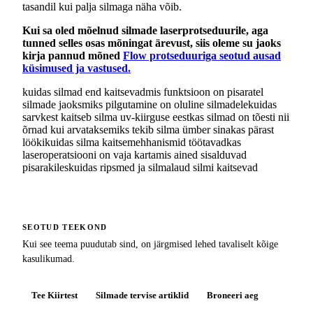
tasandil kui palja silmaga näha võib.
Kui sa oled mõelnud silmade laserprotseduurile, aga
tunned selles osas mõningat ärevust, siis oleme su jaoks
kirja pannud mõned
Flow protseduuriga seotud ausad
küsimused ja vastused.
kuidas silmad end kaitsevad
mis funktsioon on pisaratel
silmade jaoks
miks pilgutamine on oluline silmadele
kuidas
sarvkest kaitseb silma uv-kiirguse eest
kas silmad on tõesti nii
õrnad kui arvatakse
miks tekib silma ümber sinakas pärast
lööki
kuidas silma kaitsemehhanismid töötavad
kas
laseroperatsiooni on vaja karta
mis ained sisalduvad
pisarakiles
kuidas ripsmed ja silmalaud silmi kaitsevad
SEOTUD TEEKOND
Kui see teema puudutab sind, on järgmised lehed tavaliselt kõige
kasulikumad.
Tee Kiirtest
Silmade tervise artiklid
Broneeri aeg