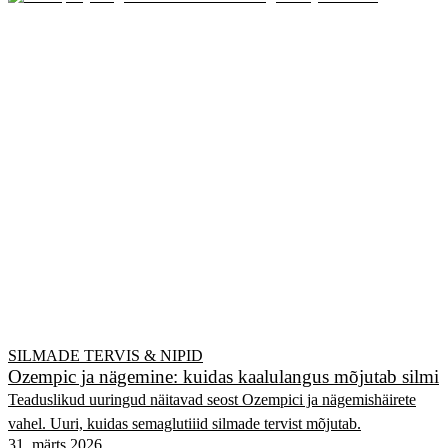
SILMADE TERVIS & NIPID
Ozempic ja nägemine: kuidas kaalulangus mõjutab silmi
Teaduslikud uuringud näitavad seost Ozempici ja nägemishäirete
vahel. Uuri, kuidas semaglutiiid silmade tervist mõjutab.
31. märts 2026