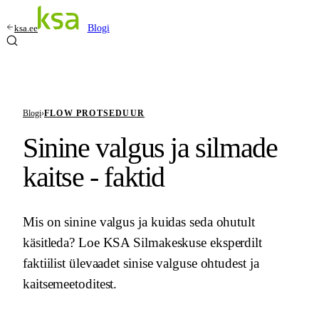
ksa.ee
Blogi
Blogi
›
FLOW PROTSEDUUR
Sinine valgus ja silmade
kaitse - faktid
Mis on sinine valgus ja kuidas seda ohutult
käsitleda? Loe KSA Silmakeskuse eksperdilt
faktiilist ülevaadet sinise valguse ohtudest ja
kaitsemeetoditest.