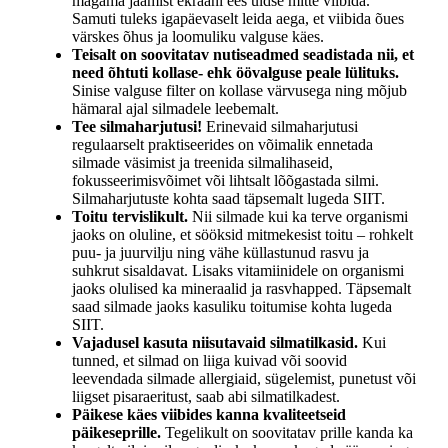
magama jäämist ekraani ees üldse mitte viibida.
Samuti tuleks igapäevaselt leida aega, et viibida õues
värskes õhus ja loomuliku valguse käes.
Teisalt on soovitatav nutiseadmed seadistada nii, et
need õhtuti kollase- ehk öövalguse peale lülituks.
Sinise valguse filter on kollase värvusega ning mõjub
hämaral ajal silmadele leebemalt.
Tee silmaharjutusi!
Erinevaid silmaharjutusi
regulaarselt praktiseerides on võimalik ennetada
silmade väsimist ja treenida silmalihaseid,
fokusseerimisvõimet või lihtsalt lõõgastada silmi.
Silmaharjutuste kohta saad täpsemalt lugeda SIIT.
Toitu tervislikult.
Nii silmade kui ka terve organismi
jaoks on oluline, et sööksid mitmekesist toitu – rohkelt
puu- ja juurvilju ning vähe küllastunud rasvu ja
suhkrut sisaldavat. Lisaks vitamiinidele on organismi
jaoks olulised ka mineraalid ja rasvhapped. Täpsemalt
saad silmade jaoks kasuliku toitumise kohta lugeda
SIIT.
Vajadusel kasuta niisutavaid silmatilkasid.
Kui
tunned, et silmad on liiga kuivad või soovid
leevendada silmade allergiaid, sügelemist, punetust või
liigset pisaraeritust, saab abi silmatilkadest.
Päikese käes viibides kanna kvaliteetseid
päikeseprille.
Tegelikult on soovitatav prille kanda ka