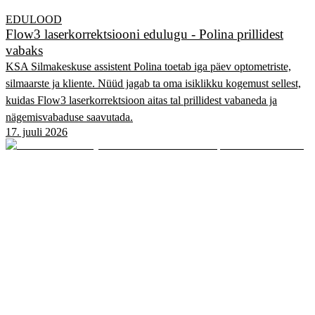
EDULOOD
Flow3 laserkorrektsiooni edulugu - Polina prillidest
vabaks
KSA Silmakeskuse assistent Polina toetab iga päev optometriste,
silmaarste ja kliente. Nüüd jagab ta oma isiklikku kogemust sellest,
kuidas Flow3 laserkorrektsioon aitas tal prillidest vabaneda ja
nägemisvabaduse saavutada.
17. juuli 2026