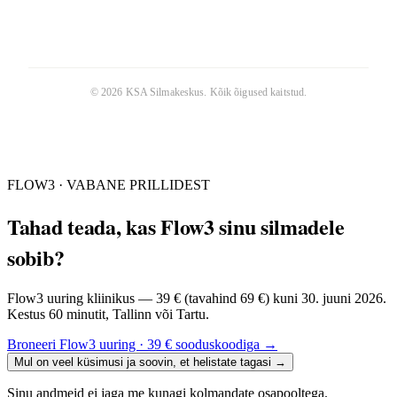
©
2026
KSA Silmakeskus
. Kõik õigused kaitstud.
FLOW3 · VABANE PRILLIDEST
Tahad teada, kas Flow3 sinu silmadele
sobib?
Flow3 uuring kliinikus — 39 € (tavahind 69 €) kuni 30. juuni 2026.
Kestus 60 minutit, Tallinn või Tartu.
Broneeri Flow3 uuring · 39 € sooduskoodiga
→
Mul on veel küsimusi ja soovin, et helistate tagasi
→
Sinu andmeid ei jaga me kunagi kolmandate osapooltega.