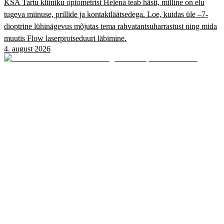
KSA Tartu kliiniku optometrist Helena teab hästi, milline on elu
tugeva miinuse, prillide ja kontaktläätsedega. Loe, kuidas üle –7-
dioptrine lühinägevus mõjutas tema rahvatantsuharrastust ning mida
muutis Flow laserprotseduuri läbimine.
4. august 2026