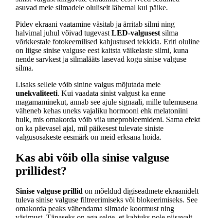
asuvad meie silmadele oluliselt lähemal kui päike.
Pidev ekraani vaatamine väsitab ja ärritab silmi ning
halvimal juhul võivad tugevast
LED-valgusest
silma
võrkkestale fotokeemilised kahjustused tekkida. Eriti oluline
on liigse sinise valguse eest kaitsta väikelaste silmi, kuna
nende sarvkest ja silmalääts lasevad kogu sinise valguse
silma.
Lisaks sellele võib sinine valgus mõjutada meie
unekvaliteeti
. Kui vaadata sinist valgust ka enne
magamaminekut, annab see ajule signaali, mille tulemusena
väheneb kehas uneks vajaliku hormooni ehk melatoniini
hulk, mis omakorda võib viia uneprobleemideni. Sama efekt
on ka päevasel ajal, mil päikesest tulevate siniste
valgusosakeste eesmärk on meid erksana hoida.
Kas abi võib olla sinise valguse
prillidest?
Sinise valguse prillid
on mõeldud digiseadmete ekraanidelt
tuleva sinise valguse filtreerimiseks või blokeerimiseks. See
omakorda peaks vähendama silmade koormust ning
väsimust. Tänaseks on aga selge, et kahjuks pole piisavalt