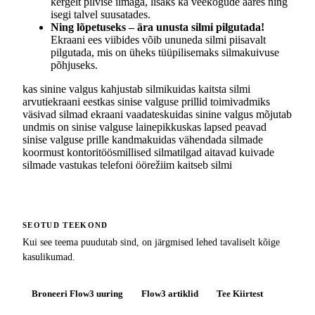
kergelt pilvise ilmaga, lisaks ka veekogude ääres ning
isegi talvel suusatades.
Ning lõpetuseks – ära unusta silmi pilgutada!
Ekraani ees viibides võib ununeda silmi piisavalt
pilgutada, mis on üheks tüüpilisemaks silmakuivuse
põhjuseks.
kas sinine valgus kahjustab silmi
kuidas kaitsta silmi
arvutiekraani eest
kas sinise valguse prillid toimivad
miks
väsivad silmad ekraani vaadates
kuidas sinine valgus mõjutab
und
mis on sinise valguse lainepikkus
kas lapsed peavad
sinise valguse prille kandma
kuidas vähendada silmade
koormust kontoritöös
millised silmatilgad aitavad kuivade
silmade vastu
kas telefoni öörežiim kaitseb silmi
SEOTUD TEEKOND
Kui see teema puudutab sind, on järgmised lehed tavaliselt kõige
kasulikumad.
Broneeri Flow3 uuring
Flow3 artiklid
Tee Kiirtest