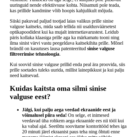
uuringuid nende efektiivsuse kohta. Niisamuti pole teada,
kas prillide kandmine võib hoopis kahjulikult mõjuda.
Siiski pakuvad paljud tootjad laias valikus prille sinise
valguse kaitseks, mida saab tellida nii usaldusväärsetest
optikapoodidest kui ka mujalt internetiavarustest. Leidub
päris kollaka klaasiga prille aga ka märkamatu tooni ning
ilma sinist värvi vastu peegeldava kaitsekihita prille. Mõnel
brändil on kasutuses lausa patenteeritud
sinise valguse
filtreerimise tehnoloogia
.
Kui soovid sinise valguse prillid enda peal ära proovida, siis
prille soetades tuleks uurida, millist lainepikkust ja kui palju
need kaitsevad.
Kuidas kaitsta oma silmi sinise
valguse eest?
Jälgi, kui palju aega veedad ekraanide eest ja
võimalusel piira seda!
On selge, et inimesed
veedavad üha rohkem aega ekraanide ees nii tööl kui
ka vabal ajal. Seetõttu soovitame kontoritööd tehes iga
20 minuti järel ekraanist paus teha ning õhtuti enne