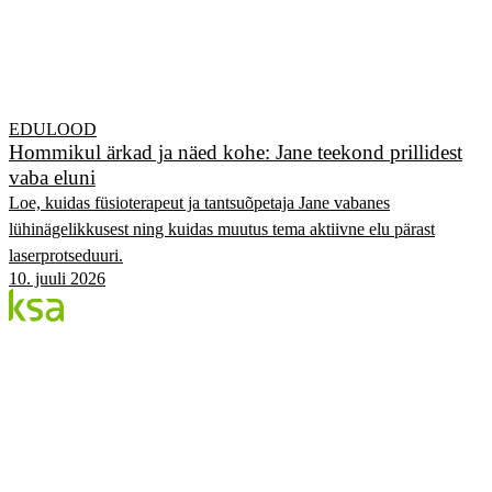
EDULOOD
Hommikul ärkad ja näed kohe: Jane teekond prillidest
vaba eluni
Loe, kuidas füsioterapeut ja tantsuõpetaja Jane vabanes
lühinägelikkusest ning kuidas muutus tema aktiivne elu pärast
laserprotseduuri.
10. juuli 2026
Blogi
Eesti suurim erasilmakeskus. Siin jagame teadmisi,
kogemusi ja uudiseid.
KATEGOORIAD
Flow protseduur
Silmad & tervis
KSA Silmakeskus