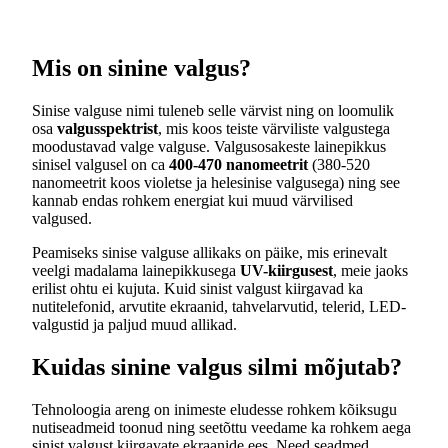
Mis on sinine valgus?
Sinise valguse nimi tuleneb selle värvist ning on loomulik
osa
valgusspektrist
, mis koos teiste värviliste valgustega
moodustavad valge valguse. Valgusosakeste lainepikkus
sinisel valgusel on ca
400-470 nanomeetrit
(380-520
nanomeetrit koos violetse ja helesinise valgusega) ning see
kannab endas rohkem energiat kui muud värvilised
valgused.
Peamiseks sinise valguse allikaks on päike, mis erinevalt
veelgi madalama lainepikkusega
UV-kiirgusest
, meie jaoks
erilist ohtu ei kujuta. Kuid sinist valgust kiirgavad ka
nutitelefonid, arvutite ekraanid, tahvelarvutid, telerid, LED-
valgustid ja paljud muud allikad.
Kuidas sinine valgus silmi mõjutab?
Tehnoloogia areng on inimeste eludesse rohkem kõiksugu
nutiseadmeid toonud ning seetõttu veedame ka rohkem aega
sinist valgust kiirgavate ekraanide ees. Need seadmed